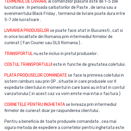
TERMENUL DE LIVRARE
al comenzilor plasate este de 1-5 zile
lucratoare . In perioada sarbatorilor de Paste , de iarna sau a
evenimentului Black Friday , termenul de livrare poate dura intre
5-7 zile lucratoare .
LIVRAREA PRODUSELOR
se poate face atat in Bucuresti , cat si
in orice localitate din Romania prin intermediul firmelor de
curierat ( Fan Courier sau GLS Romania ) .
TRANSPORTUL
nu este inclus in pretul produselor .
COSTUL TRANSPORTULUI
este in functie de greutatea coletului .
PLATA PRODUSELOR COMANDATE
se face la primirea coletului in
sistem ramburs sau prin OP , situatie in care produsele vor fi
expediate clientului in momentul in care banii au intrat in contul
vanzatorului ( in acest caz va vom emite mai intai o factura )
CORNETELE PENTRU INGHETATA
se livreaza prin intermediul
firmelor de curierat doar pe raspunderea clientului .
Pentru a beneficia de toate produsele comandate , cea mai
sigura metoda de expediere a cornetelor pentru inghetata este