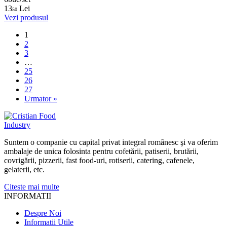
13
Lei
50
Vezi produsul
1
2
3
…
25
26
27
Urmator »
Suntem o companie cu capital privat integral românesc şi va oferim
ambalaje de unica folosinta pentru cofetării, patiserii, brutării,
covrigării, pizzerii, fast food-uri, rotiserii, catering, cafenele,
gelaterii, etc.
Citeste mai multe
INFORMATII
Despre Noi
Informatii Utile