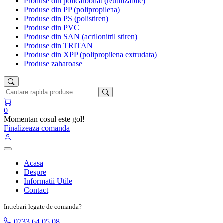
Produse din policarbonat (reutilizabile)
Produse din PP (polipropilena)
Produse din PS (polistiren)
Produse din PVC
Produse din SAN (acrilonitril stiren)
Produse din TRITAN
Produse din XPP (polipropilena extrudata)
Produse zaharoase
0
Momentan cosul este gol!
Finalizeaza comanda
Acasa
Despre
Informatii Utile
Contact
Intrebari legate de comanda?
0733 64 05 08