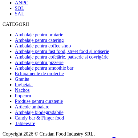
ANPC
SOL
SAL
CATEGORII
Ambalaje pentru brutarie
Ambalaje pentru catering
Ambalaje pentru coffee shop
Ambalaje pentru fast food, street food și rotiserie
Ambalaje pentru cofetărie, patiserie si covrigărie
Ambalaje pentru pizzerie
Ambalaje pentru smoothie bar
Echipamente de protectie
Granita
Inghetata
Nachos
Popcorn
Produse pentru curatenie
Articole ambalare
Ambalaje biodegradabile
Candy bar & Finger food
Tableware
Copyright 2026 © Cristian Food Industry SRL.