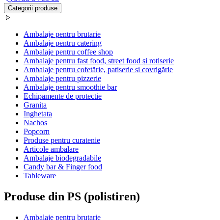
Categorii produse
Ambalaje pentru brutarie
Ambalaje pentru catering
Ambalaje pentru coffee shop
Ambalaje pentru fast food, street food și rotiserie
Ambalaje pentru cofetărie, patiserie si covrigărie
Ambalaje pentru pizzerie
Ambalaje pentru smoothie bar
Echipamente de protectie
Granita
Inghetata
Nachos
Popcorn
Produse pentru curatenie
Articole ambalare
Ambalaje biodegradabile
Candy bar & Finger food
Tableware
Produse din PS (polistiren)
Ambalaje pentru brutarie