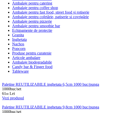
Ambalaje pentru catering
Ambalaje pentru coffee shop
Ambalaje pentru fast food, street food și rotiserie
Ambalaje pentru cofetărie, patiserie si covrigărie
Ambalaje pentru pizzerie
Ambalaje pentru smoothie bar
Echipamente de protectie
Granita
Inghetata
Nachos
Popcorn
Produse pentru curatenie
Articole ambalare
Ambalaje biodegradabile
Candy bar & Finger food
Tableware
Paletine REUTILIZABILE inghetata 6,5cm 1000 buc/punga
1000buc/set
61
Lei
00
Vezi produsul
Paletine REUTILIZABILE inghetata 9,8cm 1000 buc/punga
1000buc/set