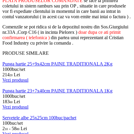
PLATA PRODUSELOR COMANDATE
se face la primirea
coletului in sistem ramburs sau prin OP , situatie in care produsele
vor fi expediate clientului in momentul in care banii au intrat in
contul vanzatorului ( in acest caz va vom emite mai intai o factura ) .
Comenzile se pot ridica si de la depozitul nostru din Sos.Giurgiului
nr.33A ,Corp C16 ( in incinta Pielorex )
doar dupa ce ati primit
confirmarea ( telefonica )
din partea unui reprezentant al Cristian
Food Industry cu privire la comanda .
PRODUSE SIMILARE
Punga hartie 25+9x42cm PAINE TRADITIONALA 2Kg
1000buc/set
214
Lei
20
Vezi produsul
Punga hartie 23+7x40cm PAINE TRADITIONALA 1Kg
1000buc/set
183
Lei
60
Vezi produsul
Servetele albe 25x25cm 100buc/pachet
100buc/set
2
- 58
Lei
10
80
Vezi produsul