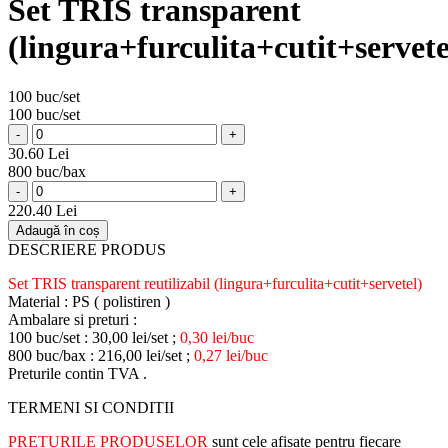
Set TRIS transparent
(lingura+furculita+cutit+servete
100 buc/set
100 buc/set
-
+
30.60 Lei
800 buc/bax
-
+
220.40 Lei
Adaugă în coș
DESCRIERE PRODUS
Set TRIS transparent reutilizabil (lingura+furculita+cutit+servetel)
Material : PS ( polistiren )
Ambalare si preturi :
100 buc/set : 30,00 lei/set ;
0,30 lei/buc
800 buc/bax : 216,00 lei/set ;
0,27 lei/buc
Preturile contin TVA .
TERMENI SI CONDITII
PRETURILE PRODUSELOR
sunt cele afisate pentru fiecare