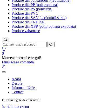
Produse din policarbonat (reutilizabile)
Produse din PP (polipropilena)
Produse din PS (polistiren)
Produse din PVC
Produse din SAN (acrilonitril stiren)
Produse din TRITAN
Produse din XPP (polipropilena extrudata)
Produse zaharoase
0
Momentan cosul este gol!
Finalizeaza comanda
Acasa
Despre
Informatii Utile
Contact
Intrebari legate de comanda?
0733 64 05 08