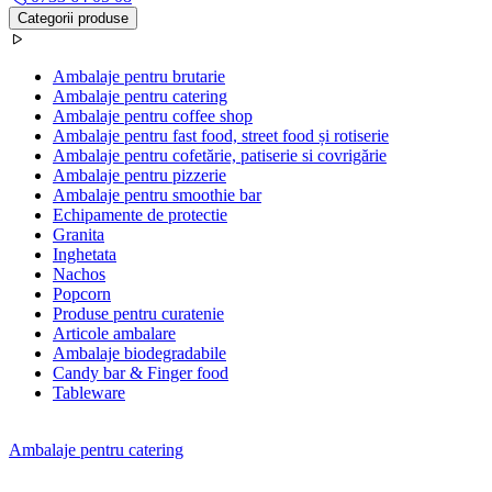
Categorii produse
Ambalaje pentru brutarie
Ambalaje pentru catering
Ambalaje pentru coffee shop
Ambalaje pentru fast food, street food și rotiserie
Ambalaje pentru cofetărie, patiserie si covrigărie
Ambalaje pentru pizzerie
Ambalaje pentru smoothie bar
Echipamente de protectie
Granita
Inghetata
Nachos
Popcorn
Produse pentru curatenie
Articole ambalare
Ambalaje biodegradabile
Candy bar & Finger food
Tableware
Ambalaje pentru catering