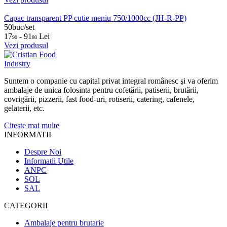
Capac transparent PP cutie meniu 750/1000cc (JH-R-PP)
50buc/set
17
- 91
Lei
90
80
Vezi produsul
Suntem o companie cu capital privat integral românesc şi va oferim
ambalaje de unica folosinta pentru cofetării, patiserii, brutării,
covrigării, pizzerii, fast food-uri, rotiserii, catering, cafenele,
gelaterii, etc.
Citeste mai multe
INFORMATII
Despre Noi
Informatii Utile
ANPC
SOL
SAL
CATEGORII
Ambalaje pentru brutarie