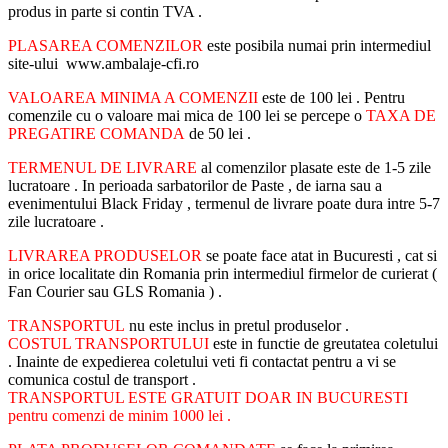
produs in parte si contin TVA .
PLASAREA COMENZILOR
este posibila numai prin intermediul
site-ului www.ambalaje-cfi.ro
VALOAREA MINIMA A COMENZII
este de 100 lei . Pentru
comenzile cu o valoare mai mica de 100 lei se percepe o
TAXA DE
PREGATIRE COMANDA
de 50 lei .
TERMENUL DE LIVRARE
al comenzilor plasate este de 1-5 zile
lucratoare . In perioada sarbatorilor de Paste , de iarna sau a
evenimentului Black Friday , termenul de livrare poate dura intre 5-7
zile lucratoare .
LIVRAREA PRODUSELOR
se poate face atat in Bucuresti , cat si
in orice localitate din Romania prin intermediul firmelor de curierat (
Fan Courier sau GLS Romania ) .
TRANSPORTUL
nu este inclus in pretul produselor .
COSTUL TRANSPORTULUI
este in functie de greutatea coletului
. Inainte de expedierea coletului veti fi contactat pentru a vi se
comunica costul de transport .
TRANSPORTUL ESTE GRATUIT DOAR IN BUCURESTI
pentru comenzi de minim 1000 lei .