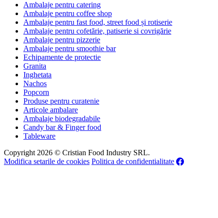
Ambalaje pentru catering
Ambalaje pentru coffee shop
Ambalaje pentru fast food, street food și rotiserie
Ambalaje pentru cofetărie, patiserie si covrigărie
Ambalaje pentru pizzerie
Ambalaje pentru smoothie bar
Echipamente de protectie
Granita
Inghetata
Nachos
Popcorn
Produse pentru curatenie
Articole ambalare
Ambalaje biodegradabile
Candy bar & Finger food
Tableware
Copyright 2026 © Cristian Food Industry SRL.
Modifica setarile de cookies
Politica de confidentialitate