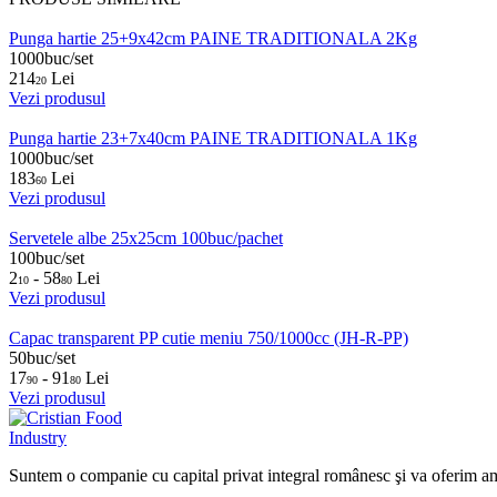
Punga hartie 25+9x42cm PAINE TRADITIONALA 2Kg
1000buc/set
214
Lei
20
Vezi produsul
Punga hartie 23+7x40cm PAINE TRADITIONALA 1Kg
1000buc/set
183
Lei
60
Vezi produsul
Servetele albe 25x25cm 100buc/pachet
100buc/set
2
- 58
Lei
10
80
Vezi produsul
Capac transparent PP cutie meniu 750/1000cc (JH-R-PP)
50buc/set
17
- 91
Lei
90
80
Vezi produsul
Suntem o companie cu capital privat integral românesc şi va oferim ambalaj