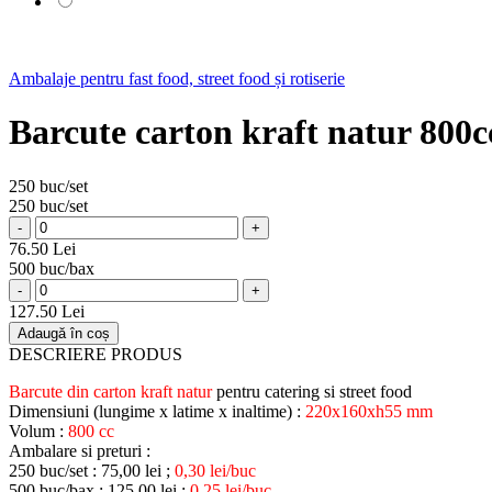
Ambalaje pentru fast food, street food și rotiserie
Barcute carton kraft natur 800c
250 buc/set
250 buc/set
-
+
76.50 Lei
500 buc/bax
-
+
127.50 Lei
Adaugă în coș
DESCRIERE PRODUS
Barcute din carton kraft natur
pentru catering si street food
Dimensiuni (lungime x latime x inaltime) :
220x160xh55 mm
Volum :
800 cc
Ambalare si preturi :
250 buc/set : 75,00 lei ;
0,30 lei/buc
500 buc/bax : 125,00 lei ;
0,25 lei/buc