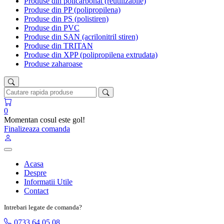
Produse din policarbonat (reutilizabile)
Produse din PP (polipropilena)
Produse din PS (polistiren)
Produse din PVC
Produse din SAN (acrilonitril stiren)
Produse din TRITAN
Produse din XPP (polipropilena extrudata)
Produse zaharoase
0
Momentan cosul este gol!
Finalizeaza comanda
Acasa
Despre
Informatii Utile
Contact
Intrebari legate de comanda?
0733 64 05 08