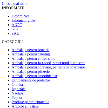
Citeste mai multe
INFORMATII
Despre Noi
Informatii Utile
ANPC
SOL
SAL
CATEGORII
Ambalaje pentru brutarie
Ambalaje pentru catering
Ambalaje pentru coffee shop
Ambalaje pentru fast food, street food și rotiserie
Ambalaje pentru cofetărie, patiserie si covrigărie
Ambalaje pentru pizzerie
Ambalaje pentru smoothie bar
Echipamente de protectie
Granita
Inghetata
Nachos
Popcorn
Produse pentru curatenie
Articole ambalare