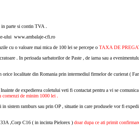
 in parte si contin TVA .
ite-ului www.ambalaje-cfi.ro
nzile cu o valoare mai mica de 100 lei se percepe o
TAXA DE PREG
cratoare . In perioada sarbatorilor de Paste , de iarna sau a evenimentulu
i in orice localitate din Romania prin intermediul firmelor de curierat (
. Inainte de expedierea coletului veti fi contactat pentru a vi se comunica
enzi de minim 1000 lei .
ui in sistem ramburs sau prin OP , situatie in care produsele vor fi expedi
r.33A ,Corp C16 ( in incinta Pielorex )
doar dupa ce ati primit confirmare