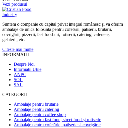
Vezi produsul
Suntem o companie cu capital privat integral românesc şi va oferim
ambalaje de unica folosinta pentru cofetării, patiserii, brutării,
covrigării, pizzerii, fast food-uri, rotiserii, catering, cafenele,
gelaterii, etc.
Citeste mai multe
INFORMATII
Despre Noi
Informatii Utile
ANPC
SOL
SAL
CATEGORII
Ambalaje pentru brutarie
Ambalaje pentru catering
Ambalaje pentru coffee shop
Ambalaje pentru fast food, street food și rotiserie
Ambalaje pentru cofetărie, patiserie si covrigărie