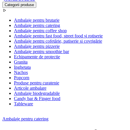
Categorii produse
Ambalaje pentru brutarie
Ambalaje pentru catering
Ambalaje pentru coffee shop
Ambalaje pentru fast food, street food și rotiserie
Ambalaje pentru cofetărie, patiserie si covrigărie
Ambalaje pentru pizzerie
Ambalaje pentru smoothie bar
Echipamente de protectie
Granita
Inghetata
Nachos
Popcorn
Produse pentru curatenie
Articole ambalare
Ambalaje biodegradabile
Candy bar & Finger food
Tableware
Ambalaje pentru catering