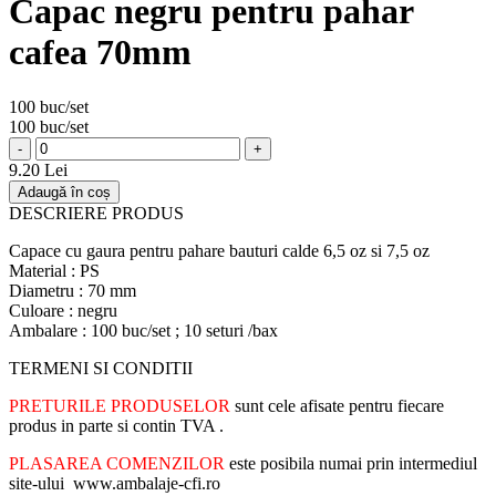
Capac negru pentru pahar
cafea 70mm
100 buc/set
100 buc/set
-
+
9.20 Lei
Adaugă în coș
DESCRIERE PRODUS
Capace cu gaura pentru pahare bauturi calde 6,5 oz si 7,5 oz
Material : PS
Diametru : 70 mm
Culoare : negru
Ambalare : 100 buc/set ; 10 seturi /bax
TERMENI SI CONDITII
PRETURILE PRODUSELOR
sunt cele afisate pentru fiecare
produs in parte si contin TVA .
PLASAREA COMENZILOR
este posibila numai prin intermediul
site-ului www.ambalaje-cfi.ro