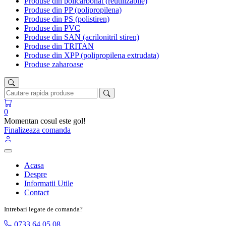
Produse din policarbonat (reutilizabile)
Produse din PP (polipropilena)
Produse din PS (polistiren)
Produse din PVC
Produse din SAN (acrilonitril stiren)
Produse din TRITAN
Produse din XPP (polipropilena extrudata)
Produse zaharoase
0
Momentan cosul este gol!
Finalizeaza comanda
Acasa
Despre
Informatii Utile
Contact
Intrebari legate de comanda?
0733 64 05 08