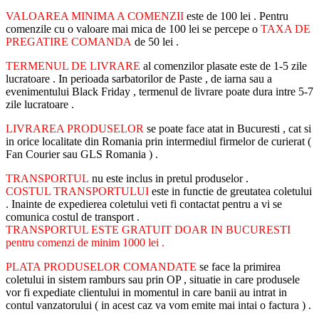
VALOAREA MINIMA A COMENZII
este de 100 lei . Pentru
comenzile cu o valoare mai mica de 100 lei se percepe o
TAXA DE
PREGATIRE COMANDA
de 50 lei .
TERMENUL DE LIVRARE
al comenzilor plasate este de 1-5 zile
lucratoare . In perioada sarbatorilor de Paste , de iarna sau a
evenimentului Black Friday , termenul de livrare poate dura intre 5-7
zile lucratoare .
LIVRAREA PRODUSELOR
se poate face atat in Bucuresti , cat si
in orice localitate din Romania prin intermediul firmelor de curierat (
Fan Courier sau GLS Romania ) .
TRANSPORTUL
nu este inclus in pretul produselor .
COSTUL TRANSPORTULUI
este in functie de greutatea coletului
. Inainte de expedierea coletului veti fi contactat pentru a vi se
comunica costul de transport .
TRANSPORTUL ESTE GRATUIT DOAR IN BUCURESTI
pentru comenzi de minim 1000 lei .
PLATA PRODUSELOR COMANDATE
se face la primirea
coletului in sistem ramburs sau prin OP , situatie in care produsele
vor fi expediate clientului in momentul in care banii au intrat in
contul vanzatorului ( in acest caz va vom emite mai intai o factura ) .