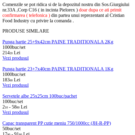
Comenzile se pot ridica si de la depozitul nostru din Sos.Giurgiului
nr.33A ,Corp C16 ( in incinta Pielorex )
doar dupa ce ati primit
confirmarea ( telefonica )
din partea unui reprezentant al Cristian
Food Industry cu privire la comanda .
PRODUSE SIMILARE
Punga hartie 25+9x42cm PAINE TRADITIONALA 2Kg
1000buc/set
214
Lei
20
Vezi produsul
Punga hartie 23+7x40cm PAINE TRADITIONALA 1Kg
1000buc/set
183
Lei
60
Vezi produsul
Servetele albe 25x25cm 100buc/pachet
100buc/set
2
- 58
Lei
10
80
Vezi produsul
Capac transparent PP cutie meniu 750/1000cc (JH-R-PP)
50buc/set
17
- 91
Lei
90
80