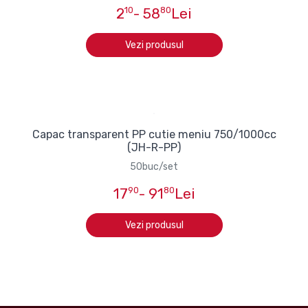
2
10
- 58
80
Lei
Vezi produsul
Capac transparent PP cutie meniu 750/1000cc
(JH-R-PP)
50buc/set
17
90
- 91
80
Lei
Vezi produsul