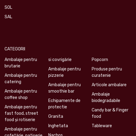
SOL
SAL
CATEGORII
Ambalaje pentru
si covrigărie
Popcorn
brutarie
Ambalaje pentru
Produse pentru
Ambalaje pentru
pizzerie
curatenie
catering
Ambalaje pentru
Articole ambalare
Ambalaje pentru
smoothie bar
Ambalaje
coffee shop
Echipamente de
biodegradabile
Ambalaje pentru
protectie
Candy bar & Finger
fast food, street
Granita
food
food și rotiserie
Inghetata
Tableware
Ambalaje pentru
Nachos
cofetărie, patiserie