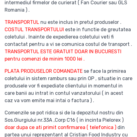
intermediul firmelor de curierat ( Fan Courier sau GLS
Romania ) .
TRANSPORTUL
nu este inclus in pretul produselor .
COSTUL TRANSPORTULUI
este in functie de greutatea
coletului . Inainte de expedierea coletului veti fi
contactat pentru a vi se comunica costul de transport .
TRANSPORTUL ESTE GRATUIT DOAR IN BUCURESTI
pentru comenzi de minim 1000 lei .
PLATA PRODUSELOR COMANDATE
se face la primirea
coletului in sistem ramburs sau prin OP , situatie in care
produsele vor fi expediate clientului in momentul in
care banii au intrat in contul vanzatorului ( in acest
caz va vom emite mai intai o factura ) .
Comenzile se pot ridica si de la depozitul nostru din
Sos.Giurgiului nr.33A ,Corp C16 ( in incinta Pielorex )
doar dupa ce ati primit confirmarea ( telefonica )
din
partea unui reprezentant al Cristian Food Industry cu