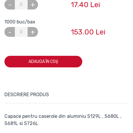
17.40 Lei
-
+
1000 buc/bax
153.00 Lei
-
+
ADAUGĂ ÎN COȘ
DESCRIERE PRODUS
Capace pentru caserole din aluminiu S129L , S680L ,
S681L si S726L