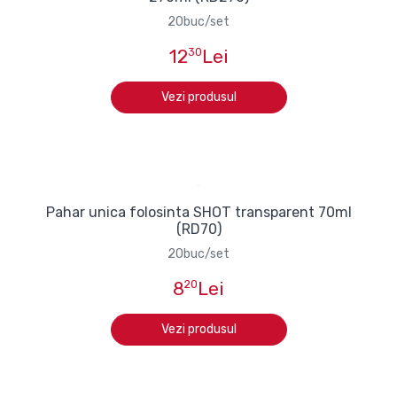
20buc/set
12
30
Lei
Vezi produsul
Pahar unica folosinta SHOT transparent 70ml
(RD70)
20buc/set
8
20
Lei
Vezi produsul