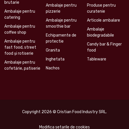
brutarie
Ambalaje pentru
Produse pentru
Ambalaje pentru
pizzerie
curatenie
catering
Ambalaje pentru
Articole ambalare
Ambalaje pentru
smoothie bar
Ambalaje
coffee shop
Echipamente de
biodegradabile
Ambalaje pentru
protectie
Candy bar & Finger
fast food, street
Granita
food
food și rotiserie
Inghetata
Tableware
Ambalaje pentru
Nachos
cofetărie, patiserie
Copyright 2026 © Cristian Food Industry SRL.
Modifica setarile de cookies