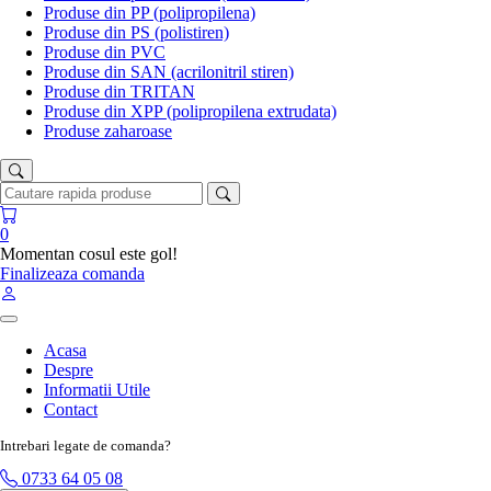
Produse din PP (polipropilena)
Produse din PS (polistiren)
Produse din PVC
Produse din SAN (acrilonitril stiren)
Produse din TRITAN
Produse din XPP (polipropilena extrudata)
Produse zaharoase
0
Momentan cosul este gol!
Finalizeaza comanda
Acasa
Despre
Informatii Utile
Contact
Intrebari legate de comanda?
0733 64 05 08