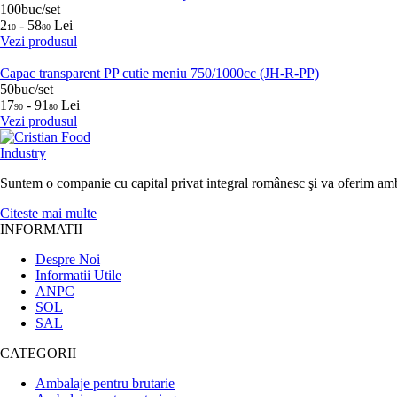
100buc/set
2
- 58
Lei
10
80
Vezi produsul
Capac transparent PP cutie meniu 750/1000cc (JH-R-PP)
50buc/set
17
- 91
Lei
90
80
Vezi produsul
Suntem o companie cu capital privat integral românesc şi va oferim ambalaje 
Citeste mai multe
INFORMATII
Despre Noi
Informatii Utile
ANPC
SOL
SAL
CATEGORII
Ambalaje pentru brutarie