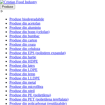
Produse
Produse biodegradabile
Produse din acetofan
Produse din aluminiu
Produse din bopp (celofan)
Produse din bumbac
Produse din carton
Produse din ceara
Produse din celuloza
Produse din EPS (polistiren expandat)
Produse din hartie
Produse din HDPE
Produse din latex
Produse din LDPE
Produse din lemn
Produse din LLDPE
Produse din metal
Produse din microfibra
Produse din nitril
Produse din PE (polietilena)
Produse din PET (polietilena tereftalata)
Produse din policarbonat (reutilizabile)