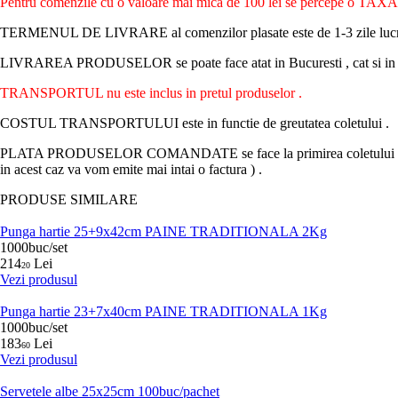
Pentru comenzile cu o valoare mai mica de 100 lei se percepe o
TERMENUL DE LIVRARE al comenzilor plasate este de 1-3 zile lucratoare 
LIVRAREA PRODUSELOR se poate face atat in Bucuresti , cat si in oric
TRANSPORTUL nu este inclus in pretul produselor .
COSTUL TRANSPORTULUI este in functie de greutatea coletului .
PLATA PRODUSELOR COMANDATE se face la primirea coletului in sistem r
in acest caz va vom emite mai intai o factura ) .
PRODUSE SIMILARE
Punga hartie 25+9x42cm PAINE TRADITIONALA 2Kg
1000buc/set
214
Lei
20
Vezi produsul
Punga hartie 23+7x40cm PAINE TRADITIONALA 1Kg
1000buc/set
183
Lei
60
Vezi produsul
Servetele albe 25x25cm 100buc/pachet