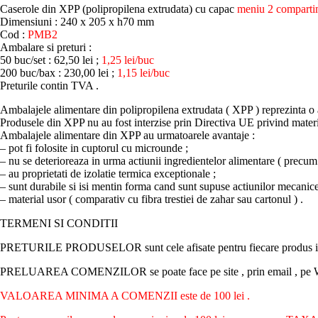
Caserole din XPP (polipropilena extrudata) cu capac
meniu 2 comparti
Dimensiuni : 240 x 205 x h70 mm
Cod :
PMB2
Ambalare si preturi :
50 buc/set : 62,50 lei ;
1,25 lei/buc
200 buc/bax : 230,00 lei ;
1,15 lei/buc
Preturile contin TVA .
Ambalajele alimentare din polipropilena extrudata ( XPP ) reprezinta o al
Produsele din XPP nu au fost interzise prin Directiva UE privind materia
Ambalajele alimentare din XPP au urmatoarele avantaje :
– pot fi folosite in cuptorul cu microunde ;
– nu se deterioreaza in urma actiunii ingredientelor alimentare ( precum su
– au proprietati de izolatie termica exceptionale ;
– sunt durabile si isi mentin forma cand sunt supuse actiunilor mecanice
– material usor ( comparativ cu fibra trestiei de zahar sau cartonul ) .
TERMENI SI CONDITII
PRETURILE PRODUSELOR sunt cele afisate pentru fiecare produs in 
PRELUAREA COMENZILOR se poate face pe site , prin email , pe Wh
VALOAREA MINIMA A COMENZII este de 100 lei .