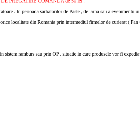
 TAXA DE PREGATIRE COMANDA de 50 lei .
. In perioada sarbatorilor de Paste , de iarna sau a evenimentului Bla
e localitate din Romania prin intermediul firmelor de curierat ( Fan
amburs sau prin OP , situatie in care produsele vor fi expediate cli