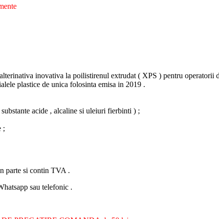
mente
terinativa inovativa la poilistirenul extrudat ( XPS ) pentru operatorii 
lele plastice de unica folosinta emisa in 2019 .
bstante acide , alcaline si uleiuri fierbinti ) ;
 ;
parte si contin TVA .
atsapp sau telefonic .