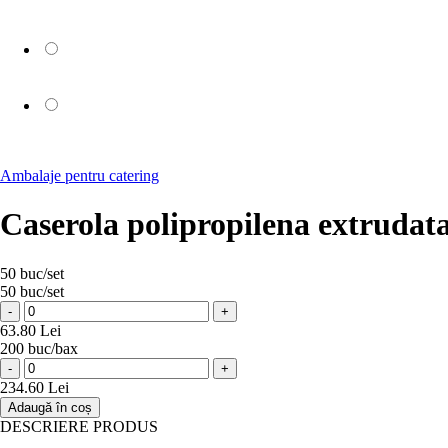
Ambalaje pentru catering
Caserola polipropilena extruda
50 buc/set
50 buc/set
-
+
63.80 Lei
200 buc/bax
-
+
234.60 Lei
Adaugă în coș
DESCRIERE PRODUS