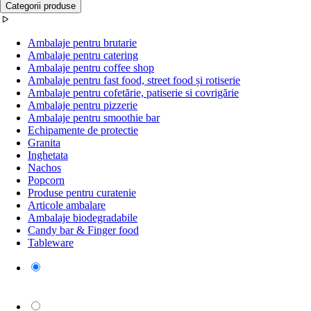
Categorii produse
Ambalaje pentru brutarie
Ambalaje pentru catering
Ambalaje pentru coffee shop
Ambalaje pentru fast food, street food și rotiserie
Ambalaje pentru cofetărie, patiserie si covrigărie
Ambalaje pentru pizzerie
Ambalaje pentru smoothie bar
Echipamente de protectie
Granita
Inghetata
Nachos
Popcorn
Produse pentru curatenie
Articole ambalare
Ambalaje biodegradabile
Candy bar & Finger food
Tableware