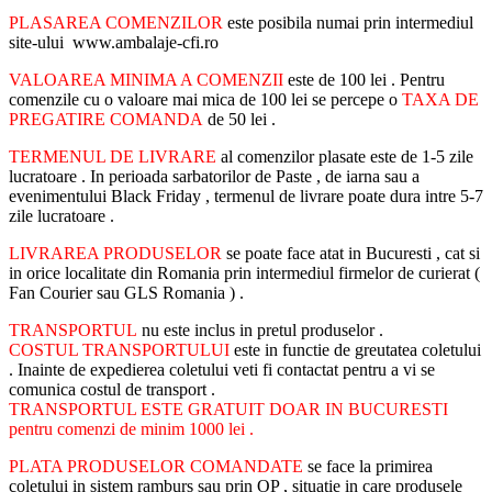
PLASAREA COMENZILOR
este posibila numai prin intermediul
site-ului www.ambalaje-cfi.ro
VALOAREA MINIMA A COMENZII
este de 100 lei . Pentru
comenzile cu o valoare mai mica de 100 lei se percepe o
TAXA DE
PREGATIRE COMANDA
de 50 lei .
TERMENUL DE LIVRARE
al comenzilor plasate este de 1-5 zile
lucratoare . In perioada sarbatorilor de Paste , de iarna sau a
evenimentului Black Friday , termenul de livrare poate dura intre 5-7
zile lucratoare .
LIVRAREA PRODUSELOR
se poate face atat in Bucuresti , cat si
in orice localitate din Romania prin intermediul firmelor de curierat (
Fan Courier sau GLS Romania ) .
TRANSPORTUL
nu este inclus in pretul produselor .
COSTUL TRANSPORTULUI
este in functie de greutatea coletului
. Inainte de expedierea coletului veti fi contactat pentru a vi se
comunica costul de transport .
TRANSPORTUL ESTE GRATUIT DOAR IN BUCURESTI
pentru comenzi de minim 1000 lei .
PLATA PRODUSELOR COMANDATE
se face la primirea
coletului in sistem ramburs sau prin OP , situatie in care produsele