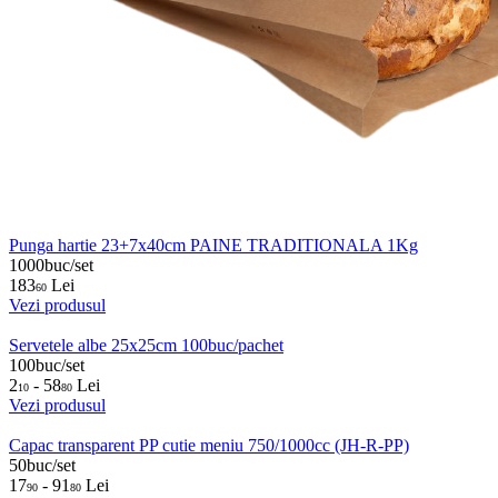
Punga hartie 23+7x40cm PAINE TRADITIONALA 1Kg
1000buc/set
183
Lei
60
Vezi produsul
Servetele albe 25x25cm 100buc/pachet
100buc/set
2
- 58
Lei
10
80
Vezi produsul
Capac transparent PP cutie meniu 750/1000cc (JH-R-PP)
50buc/set
17
- 91
Lei
90
80