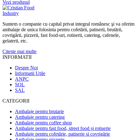
Vezi produsul
Suntem o companie cu capital privat integral românesc şi va oferim
ambalaje de unica folosinta pentru cofetării, patiserii, brutării,
covrigării, pizzerii, fast food-uri, rotiserii, catering, cafenele,
gelaterii, etc.
Citeste mai multe
INFORMATII
Despre Noi
Informatii Utile
ANPC
SOL
SAL
CATEGORII
Ambalaje pentru brutarie
Ambalaje pentru catering
Ambalaje pentru coffee shop
Ambalaje pentru fast food, street food și rotiserie
Ambalaje pentru cofetărie, patiserie si covrigărie
Ambalaje pentru pizzerie