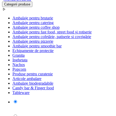
Categorii produse
Ambalaje pentru brutarie
Ambalaje pentru catering
Ambalaje pentru coffee shop
Ambalaje pentru fast food, street food și rotiserie
Ambalaje pentru cofetărie, patiserie si covrigărie
Ambalaje pentru pizzerie
Ambalaje pentru smoothie bar
Echipamente de protectie
Granita
Inghetata
Nachos
Popcorn
Produse pentru curatenie
Articole ambalare
Ambalaje biodegradabile
Candy bar & Finger food
Tableware