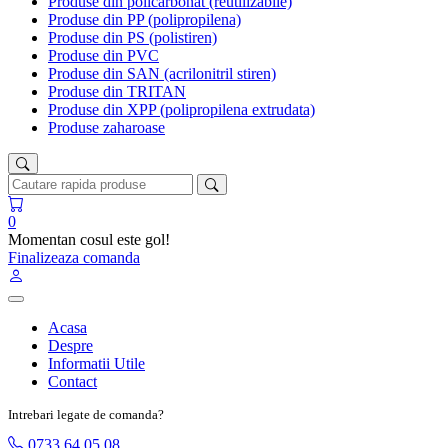
Produse din policarbonat (reutilizabile)
Produse din PP (polipropilena)
Produse din PS (polistiren)
Produse din PVC
Produse din SAN (acrilonitril stiren)
Produse din TRITAN
Produse din XPP (polipropilena extrudata)
Produse zaharoase
0
Momentan cosul este gol!
Finalizeaza comanda
Acasa
Despre
Informatii Utile
Contact
Intrebari legate de comanda?
0733 64 05 08