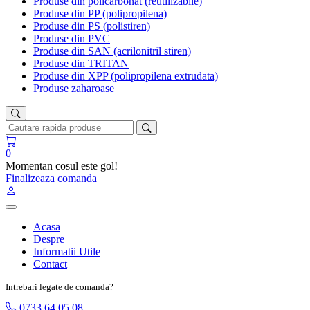
Produse din policarbonat (reutilizabile)
Produse din PP (polipropilena)
Produse din PS (polistiren)
Produse din PVC
Produse din SAN (acrilonitril stiren)
Produse din TRITAN
Produse din XPP (polipropilena extrudata)
Produse zaharoase
0
Momentan cosul este gol!
Finalizeaza comanda
Acasa
Despre
Informatii Utile
Contact
Intrebari legate de comanda?
0733 64 05 08