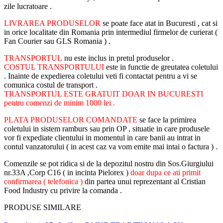
zile lucratoare .
LIVRAREA PRODUSELOR
se poate face atat in Bucuresti , cat si
in orice localitate din Romania prin intermediul firmelor de curierat (
Fan Courier sau GLS Romania ) .
TRANSPORTUL
nu este inclus in pretul produselor .
COSTUL TRANSPORTULUI
este in functie de greutatea coletului
. Inainte de expedierea coletului veti fi contactat pentru a vi se
comunica costul de transport .
TRANSPORTUL ESTE GRATUIT DOAR IN BUCURESTI
pentru comenzi de minim 1000 lei .
PLATA PRODUSELOR COMANDATE
se face la primirea
coletului in sistem ramburs sau prin OP , situatie in care produsele
vor fi expediate clientului in momentul in care banii au intrat in
contul vanzatorului ( in acest caz va vom emite mai intai o factura ) .
Comenzile se pot ridica si de la depozitul nostru din Sos.Giurgiului
nr.33A ,Corp C16 ( in incinta Pielorex )
doar dupa ce ati primit
confirmarea ( telefonica )
din partea unui reprezentant al Cristian
Food Industry cu privire la comanda .
PRODUSE SIMILARE