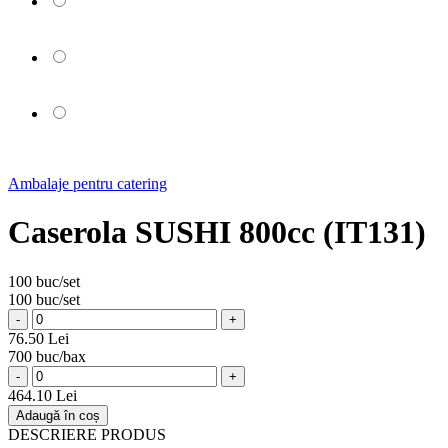
Ambalaje pentru catering
Caserola SUSHI 800cc (IT131)
100 buc/set
100 buc/set
-
+
76.50 Lei
700 buc/bax
-
+
464.10 Lei
Adaugă în coș
DESCRIERE PRODUS