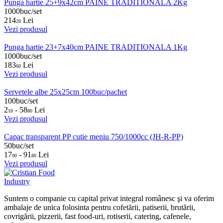
Punga hartie 25+9x42cm PAINE TRADITIONALA 2Kg
1000buc/set
214
Lei
20
Vezi produsul
Punga hartie 23+7x40cm PAINE TRADITIONALA 1Kg
1000buc/set
183
Lei
60
Vezi produsul
Servetele albe 25x25cm 100buc/pachet
100buc/set
2
- 58
Lei
10
80
Vezi produsul
Capac transparent PP cutie meniu 750/1000cc (JH-R-PP)
50buc/set
17
- 91
Lei
90
80
Vezi produsul
Suntem o companie cu capital privat integral românesc şi va oferim
ambalaje de unica folosinta pentru cofetării, patiserii, brutării,
covrigării, pizzerii, fast food-uri, rotiserii, catering, cafenele,