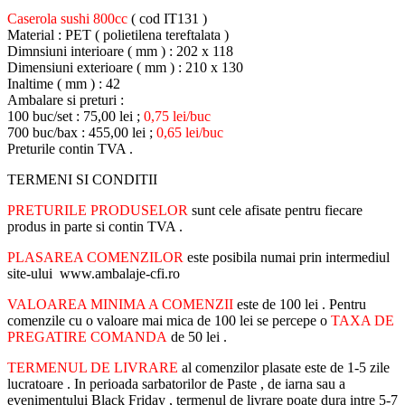
Caserola sushi 800cc
( cod IT131 )
Material : PET ( polietilena tereftalata )
Dimnsiuni interioare ( mm ) : 202 x 118
Dimensiuni exterioare ( mm ) : 210 x 130
Inaltime ( mm ) : 42
Ambalare si preturi :
100 buc/set : 75,00 lei ;
0,75 lei/buc
700 buc/bax : 455,00 lei ;
0,65 lei/buc
Preturile contin TVA .
TERMENI SI CONDITII
PRETURILE PRODUSELOR
sunt cele afisate pentru fiecare
produs in parte si contin TVA .
PLASAREA COMENZILOR
este posibila numai prin intermediul
site-ului www.ambalaje-cfi.ro
VALOAREA MINIMA A COMENZII
este de 100 lei . Pentru
comenzile cu o valoare mai mica de 100 lei se percepe o
TAXA DE
PREGATIRE COMANDA
de 50 lei .
TERMENUL DE LIVRARE
al comenzilor plasate este de 1-5 zile
lucratoare . In perioada sarbatorilor de Paste , de iarna sau a
evenimentului Black Friday , termenul de livrare poate dura intre 5-7