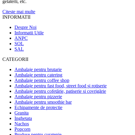
gelaterii, etc.
Citeste mai multe
INFORMATII
Despre Noi
Informatii Utile
ANPC
SOL
SAL
CATEGORII
Ambalaje pentru brutarie
Ambalaje pentru catering
Ambalaje pentru coffee shop
Ambalaje pentru fast food, street food și rotiserie
Ambalaje pentru cofetărie, patiserie si covrigărie
Ambalaje pentru pizzerie
Ambalaje pentru smoothie bar
Echipamente de protectie
Granita
Inghetata
Nachos
Popcorn
Produse pentru curatenie