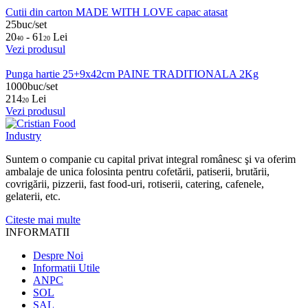
Cutii din carton MADE WITH LOVE capac atasat
25buc/set
20
- 61
Lei
40
20
Vezi produsul
Punga hartie 25+9x42cm PAINE TRADITIONALA 2Kg
1000buc/set
214
Lei
20
Vezi produsul
Suntem o companie cu capital privat integral românesc şi va oferim
ambalaje de unica folosinta pentru cofetării, patiserii, brutării,
covrigării, pizzerii, fast food-uri, rotiserii, catering, cafenele,
gelaterii, etc.
Citeste mai multe
INFORMATII
Despre Noi
Informatii Utile
ANPC
SOL
SAL