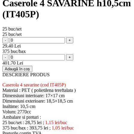
Caserole 4 SAVARINE h10,5cm
(IT405P)
25 buc/set
25 buc/set
-
+
29.40 Lei
375 buc/bax
-
+
401.70 Lei
Adaugă în coș
DESCRIERE PRODUS
Caserola 4 savarine (cod IT405P)
Material : PET ( polietilena tereftalata )
Dimensiuni interioare: 17×17 cm
Dimensiuni exterioare: 18,5×18,5 cm
Inaltime: 10,5 cm
Volum: 2770cc
Ambalare si preturi :
25 buc/set : 28,75 lei ;
1,15 lei/buc
375 buc/bax : 393,75 lei ;
1,05 lei/buc
Preturile contin TVA .