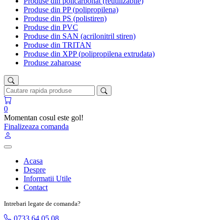
Produse din policarbonat (reutilizabile)
Produse din PP (polipropilena)
Produse din PS (polistiren)
Produse din PVC
Produse din SAN (acrilonitril stiren)
Produse din TRITAN
Produse din XPP (polipropilena extrudata)
Produse zaharoase
0
Momentan cosul este gol!
Finalizeaza comanda
Acasa
Despre
Informatii Utile
Contact
Intrebari legate de comanda?
0733 64 05 08