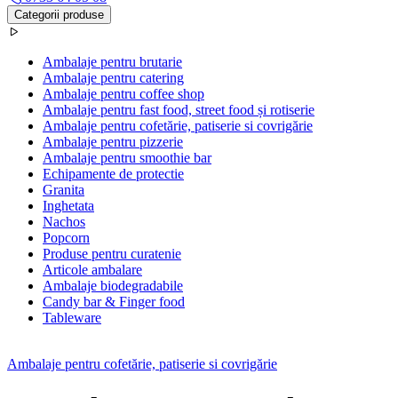
Categorii produse
Ambalaje pentru brutarie
Ambalaje pentru catering
Ambalaje pentru coffee shop
Ambalaje pentru fast food, street food și rotiserie
Ambalaje pentru cofetărie, patiserie si covrigărie
Ambalaje pentru pizzerie
Ambalaje pentru smoothie bar
Echipamente de protectie
Granita
Inghetata
Nachos
Popcorn
Produse pentru curatenie
Articole ambalare
Ambalaje biodegradabile
Candy bar & Finger food
Tableware
Ambalaje pentru cofetărie, patiserie si covrigărie