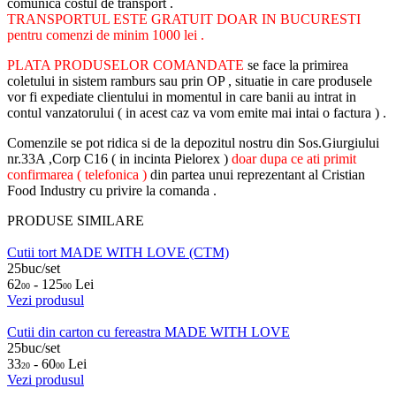
comunica costul de transport .
TRANSPORTUL ESTE GRATUIT DOAR IN BUCURESTI
pentru comenzi de minim 1000 lei .
PLATA PRODUSELOR COMANDATE
se face la primirea
coletului in sistem ramburs sau prin OP , situatie in care produsele
vor fi expediate clientului in momentul in care banii au intrat in
contul vanzatorului ( in acest caz va vom emite mai intai o factura ) .
Comenzile se pot ridica si de la depozitul nostru din Sos.Giurgiului
nr.33A ,Corp C16 ( in incinta Pielorex )
doar dupa ce ati primit
confirmarea ( telefonica )
din partea unui reprezentant al Cristian
Food Industry cu privire la comanda .
PRODUSE SIMILARE
Cutii tort MADE WITH LOVE (CTM)
25buc/set
62
- 125
Lei
00
00
Vezi produsul
Cutii din carton cu fereastra MADE WITH LOVE
25buc/set
33
- 60
Lei
20
00
Vezi produsul