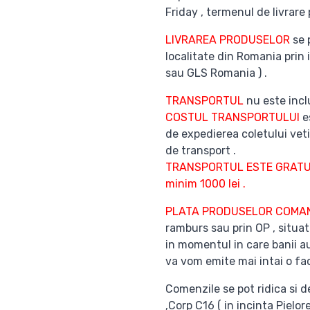
Friday , termenul de livrare 
LIVRAREA PRODUSELOR
se 
localitate din Romania prin 
sau GLS Romania ) .
TRANSPORTUL
nu este inclu
COSTUL TRANSPORTULUI
es
de expedierea coletului veti
de transport .
TRANSPORTUL ESTE GRATUI
minim 1000 lei .
PLATA PRODUSELOR COM
ramburs sau prin OP , situat
in momentul in care banii au
va vom emite mai intai o fac
Comenzile se pot ridica si d
,Corp C16 ( in incinta Pielor