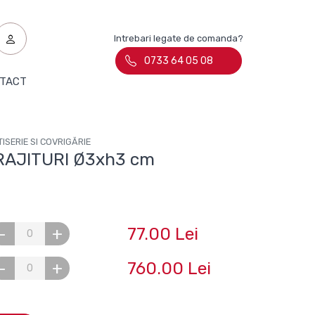
Intrebari legate de comanda?
0733 64 05 08
TACT
ISERIE SI COVRIGĂRIE
PRAJITURI Ø3xh3 cm
77.00 Lei
-
+
760.00 Lei
-
+