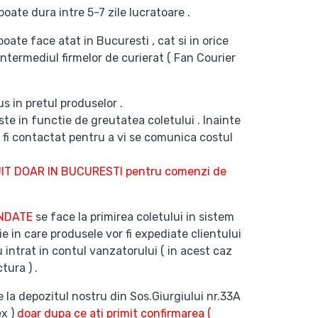
poate dura intre 5-7 zile lucratoare .
poate face atat in Bucuresti , cat si in orice
intermediul firmelor de curierat ( Fan Courier
s in pretul produselor .
te in functie de greutatea coletului . Inainte
 fi contactat pentru a vi se comunica costul
T DOAR IN BUCURESTI pentru comenzi de
ANDATE
se face la primirea coletului in sistem
ie in care produsele vor fi expediate clientului
 intrat in contul vanzatorului ( in acest caz
tura ) .
e la depozitul nostru din Sos.Giurgiului nr.33A
ex )
doar dupa ce ati primit confirmarea (