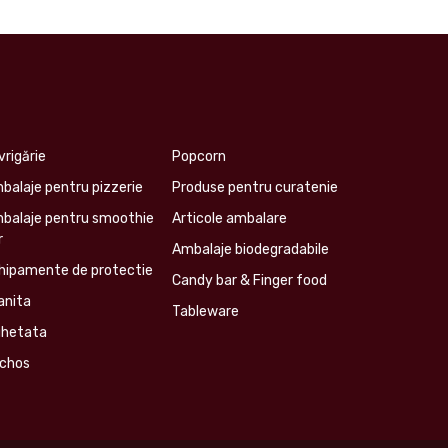
vrigărie
Popcorn
balaje pentru pizzerie
Produse pentru curatenie
balaje pentru smoothie
Articole ambalare
r
Ambalaje biodegradabile
hipamente de protectie
Candy bar & Finger food
anita
Tableware
ghetata
chos