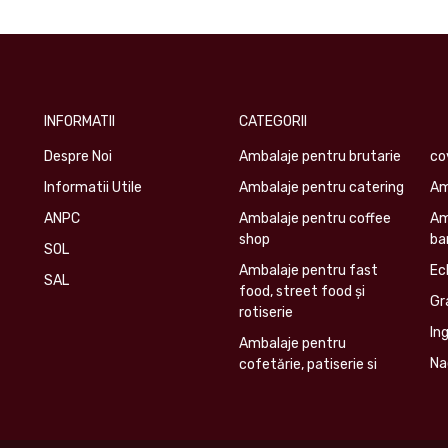
INFORMATII
CATEGORII
Despre Noi
Ambalaje pentru brutarie
co
Informatii Utile
Ambalaje pentru catering
Am
ANPC
Ambalaje pentru coffee
Am
shop
ba
SOL
Ambalaje pentru fast
Ec
SAL
food, street food și
Gr
rotiserie
In
Ambalaje pentru
Na
cofetărie, patiserie si