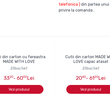
telefonica )
din partea unui
privire la comanda .
i din carton cu fereastra
Cutii din carton MADE 
MADE WITH LOVE
LOVE capac atasat
25buc/set
25buc/set
33
20
- 60
00
Lei
20
40
- 61
20
Lei
Vezi produsul
Vezi produsul