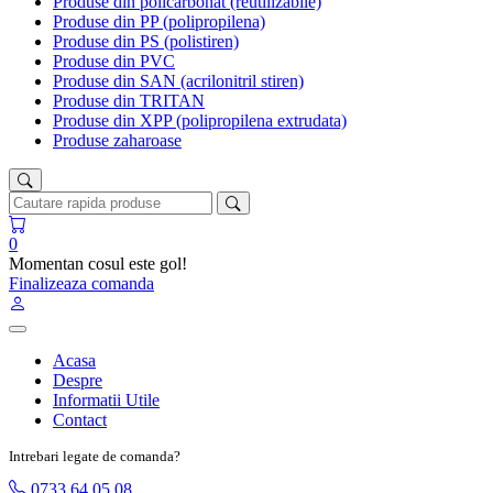
Produse din policarbonat (reutilizabile)
Produse din PP (polipropilena)
Produse din PS (polistiren)
Produse din PVC
Produse din SAN (acrilonitril stiren)
Produse din TRITAN
Produse din XPP (polipropilena extrudata)
Produse zaharoase
0
Momentan cosul este gol!
Finalizeaza comanda
Acasa
Despre
Informatii Utile
Contact
Intrebari legate de comanda?
0733 64 05 08