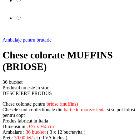
Ambalaje pentru brutarie
Chese colorate MUFFINS
(BRIOSE)
36 buc/set
Produsul nu este in stoc
DESCRIERE PRODUS
Chese colorate pentru
briose (muffins)
Chesele sunt confectionate din
hartie termorezistenta
si se pot folosi
pentru copt
Produs fabricat in Italia
Dimensiuni :
Ø5 x H4 cm
Ambalare :
36 buc/set
( 3 x 12 buc/tavita )
Pret :
30,00 lei/set
( TVA inclus )