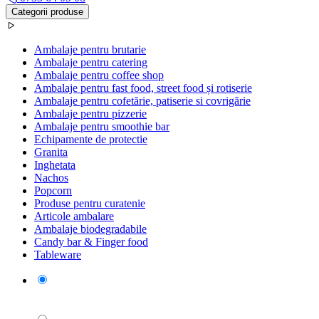
Categorii produse
Ambalaje pentru brutarie
Ambalaje pentru catering
Ambalaje pentru coffee shop
Ambalaje pentru fast food, street food și rotiserie
Ambalaje pentru cofetărie, patiserie si covrigărie
Ambalaje pentru pizzerie
Ambalaje pentru smoothie bar
Echipamente de protectie
Granita
Inghetata
Nachos
Popcorn
Produse pentru curatenie
Articole ambalare
Ambalaje biodegradabile
Candy bar & Finger food
Tableware