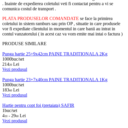
. Inainte de expedierea coletului veti fi contactat pentru a vi se
comunica costul de transport .
PLATA PRODUSELOR COMANDATE
se face la primirea
coletului in sistem ramburs sau prin OP , situatie in care produsele
vor fi expediate clientului in momentul in care banii au intrat in
contul vanzatorului ( in acest caz va vom emite mai intai o factura )
PRODUSE SIMILARE
Punga hartie 25+9x42cm PAINE TRADITIONALA 2Kg
1000buc/set
214
Lei
20
Vezi produsul
Punga hartie 23+7x40cm PAINE TRADITIONALA 1Kg
1000buc/set
183
Lei
60
Vezi produsul
Hartie pentru copt foi (pretaiata) SAFIR
1buc/set
4
- 29
Lei
10
60
Vezi produsul