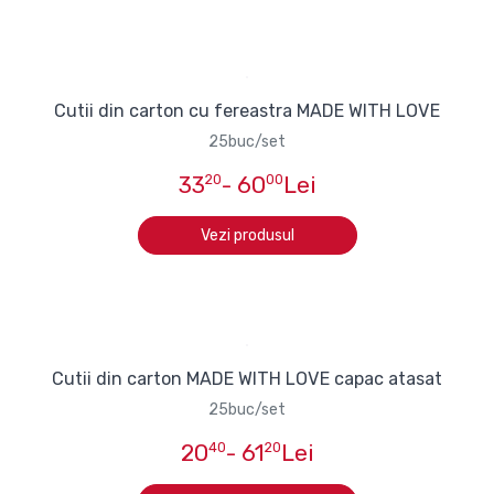
Cutii din carton cu fereastra MADE WITH LOVE
25buc/set
33
20
- 60
00
Lei
Vezi produsul
Cutii din carton MADE WITH LOVE capac atasat
25buc/set
20
40
- 61
20
Lei