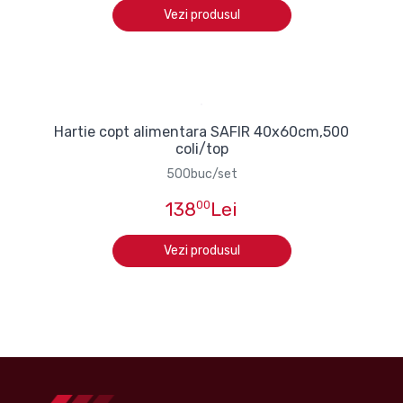
Vezi produsul
Hartie copt alimentara SAFIR 40x60cm,500
coli/top
500buc/set
138
00
Lei
Vezi produsul