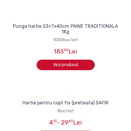
Punga hartie 23+7x40cm PAINE TRADITIONALA
1Kg
1000buc/set
183
60
Lei
Vezi produsul
Hartie pentru copt foi (pretaiata) SAFIR
1buc/set
4
10
- 29
60
Lei