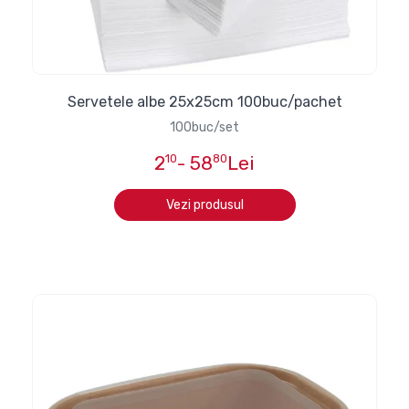
Servetele albe 25x25cm 100buc/pachet
100buc/set
2
10
- 58
80
Lei
Vezi produsul