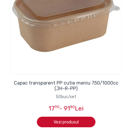
Capac transparent PP cutie meniu 750/1000cc
(JH-R-PP)
50buc/set
17
90
- 91
80
Lei
Vezi produsul