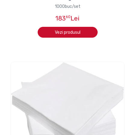
1000buc/set
183
60
Lei
Vezi produsul