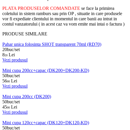
PLATA PRODUSELOR COMANDATE
se face la primirea
coletului in sistem ramburs sau prin OP , situatie in care produsele
vor fi expediate clientului in momentul in care banii au intrat in
contul vanzatorului ( in acest caz va vom emite mai intai o factura )
PRODUSE SIMILARE
Pahar unica folosinta SHOT transparent 70ml (RD70)
20buc/set
8
Lei
20
Vezi produsul
Mini cupa 200cc+capac (DK200+DK200-KD)
50buc/set
56
Lei
00
Vezi produsul
Mini cupa 200cc (DK200)
50buc/set
45
Lei
00
Vezi produsul
Mini cupa 120cc+capac (DK120+DK120-KD)
50buc/set