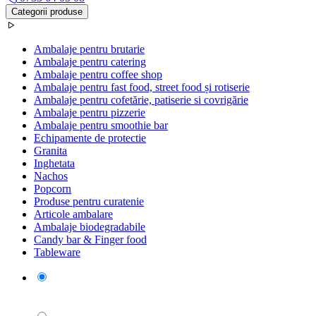
Categorii produse
Ambalaje pentru brutarie
Ambalaje pentru catering
Ambalaje pentru coffee shop
Ambalaje pentru fast food, street food și rotiserie
Ambalaje pentru cofetărie, patiserie si covrigărie
Ambalaje pentru pizzerie
Ambalaje pentru smoothie bar
Echipamente de protectie
Granita
Inghetata
Nachos
Popcorn
Produse pentru curatenie
Articole ambalare
Ambalaje biodegradabile
Candy bar & Finger food
Tableware