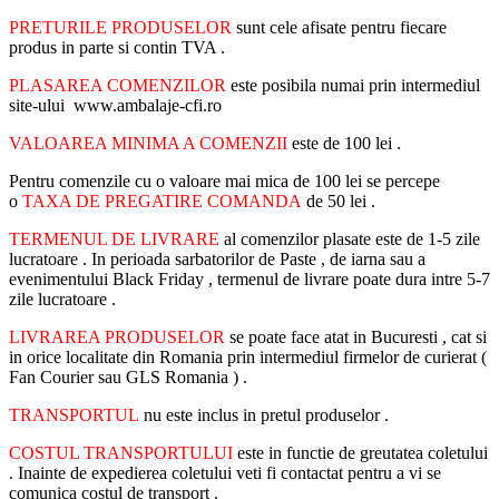
PRETURILE PRODUSELOR
sunt cele afisate pentru fiecare
produs in parte si contin TVA .
PLASAREA COMENZILOR
este posibila numai prin intermediul
site-ului www.ambalaje-cfi.ro
VALOAREA MINIMA A COMENZII
este de 100 lei .
Pentru comenzile cu o valoare mai mica de 100 lei se percepe
o
TAXA DE PREGATIRE COMANDA
de 50 lei .
TERMENUL DE LIVRARE
al comenzilor plasate este de 1-5 zile
lucratoare . In perioada sarbatorilor de Paste , de iarna sau a
evenimentului Black Friday , termenul de livrare poate dura intre 5-7
zile lucratoare .
LIVRAREA PRODUSELOR
se poate face atat in Bucuresti , cat si
in orice localitate din Romania prin intermediul firmelor de curierat (
Fan Courier sau GLS Romania ) .
TRANSPORTUL
nu este inclus in pretul produselor .
COSTUL TRANSPORTULUI
este in functie de greutatea coletului
. Inainte de expedierea coletului veti fi contactat pentru a vi se
comunica costul de transport .