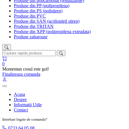
Produse din policarbonat (reutilizabile)
Produse din PP (polipropilena)
Produse din PS (polistiren)
Produse din PVC
Produse din SAN (acrilonitril stiren)
Produse din TRITAN
Produse din XPP (polipropilena extrudata)
Produse zaharoase
0
Momentan cosul este gol!
Finalizeaza comanda
Acasa
Despre
Informatii Utile
Contact
Intrebari legate de comanda?
0733 64 05 08