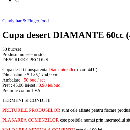
Candy bar & Finger food
Cupa desert DIAMANTE 60cc (
50 buc/set
Produsul nu este in stoc
DESCRIERE PRODUS
Cupa desert transparenta
Diamante 60cc
( cod 441 )
Dimensiuni : 5,1×5,1xh4,9 cm
Ambalare :
50 buc / set
Pret : 45,00 lei/set ;
0,90 lei/buc
Preturile contin TVA .
TERMENI SI CONDITII
PRETURILE PRODUSELOR
sunt cele afisate pentru fiecare produs
PLASAREA COMENZILOR
este posibila numai prin intermediul s
VALOAREA MINIMA A COMENZII
este de 100 lei .