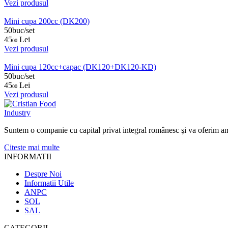
Vezi produsul
Mini cupa 200cc (DK200)
50buc/set
45
Lei
00
Vezi produsul
Mini cupa 120cc+capac (DK120+DK120-KD)
50buc/set
45
Lei
00
Vezi produsul
Suntem o companie cu capital privat integral românesc şi va oferim ambalaj
Citeste mai multe
INFORMATII
Despre Noi
Informatii Utile
ANPC
SOL
SAL
CATEGORII