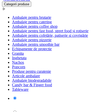
Categorii produse
Ambalaje pentru brutarie
Ambalaje pentru catering
Ambalaje pentru coffee shop
Ambalaje pentru fast food, street food și rotiserie
Ambalaje pentru cofetărie, patiserie si covrigărie
Ambalaje pentru pizzerie
Ambalaje pentru smoothie bar
Echipamente de protectie
Granita
Inghetata
Nachos
Popcorn
Produse pentru curatenie
Articole ambalare
Ambalaje biodegradabile
Candy bar & Finger food
Tableware