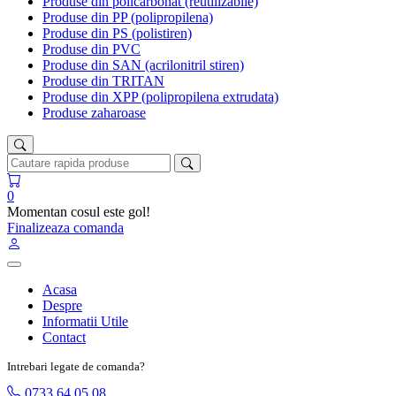
Produse din policarbonat (reutilizabile)
Produse din PP (polipropilena)
Produse din PS (polistiren)
Produse din PVC
Produse din SAN (acrilonitril stiren)
Produse din TRITAN
Produse din XPP (polipropilena extrudata)
Produse zaharoase
0
Momentan cosul este gol!
Finalizeaza comanda
Acasa
Despre
Informatii Utile
Contact
Intrebari legate de comanda?
0733 64 05 08