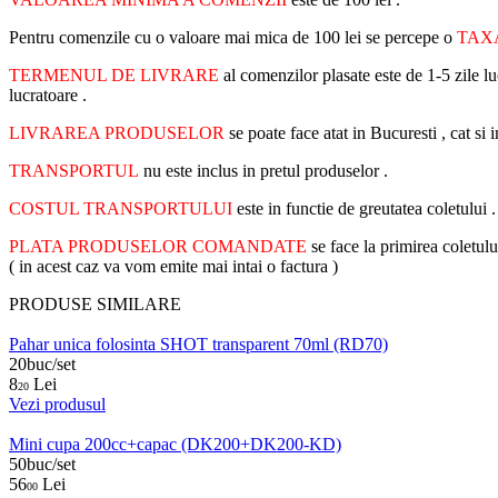
Pentru comenzile cu o valoare mai mica de 100 lei se percepe o
TAX
TERMENUL DE LIVRARE
al comenzilor plasate este de 1-5 zile lu
lucratoare .
LIVRAREA PRODUSELOR
se poate face atat in Bucuresti , cat s
TRANSPORTUL
nu este inclus in pretul produselor .
COSTUL TRANSPORTULUI
este in functie de greutatea coletului 
PLATA PRODUSELOR COMANDATE
se face la primirea coletulu
( in acest caz va vom emite mai intai o factura )
PRODUSE SIMILARE
Pahar unica folosinta SHOT transparent 70ml (RD70)
20buc/set
8
Lei
20
Vezi produsul
Mini cupa 200cc+capac (DK200+DK200-KD)
50buc/set
56
Lei
00