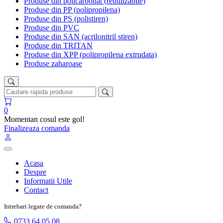
Produse din policarbonat (reutilizabile)
Produse din PP (polipropilena)
Produse din PS (polistiren)
Produse din PVC
Produse din SAN (acrilonitril stiren)
Produse din TRITAN
Produse din XPP (polipropilena extrudata)
Produse zaharoase
0
Momentan cosul este gol!
Finalizeaza comanda
Acasa
Despre
Informatii Utile
Contact
Intrebari legate de comanda?
0733 64 05 08