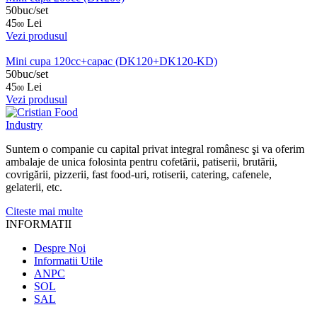
50buc/set
45
Lei
00
Vezi produsul
Mini cupa 120cc+capac (DK120+DK120-KD)
50buc/set
45
Lei
00
Vezi produsul
Suntem o companie cu capital privat integral românesc şi va oferim
ambalaje de unica folosinta pentru cofetării, patiserii, brutării,
covrigării, pizzerii, fast food-uri, rotiserii, catering, cafenele,
gelaterii, etc.
Citeste mai multe
INFORMATII
Despre Noi
Informatii Utile
ANPC
SOL
SAL