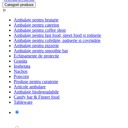
Categorii produse
Ambalaje pentru brutarie
Ambalaje pentru catering
Ambalaje pentru coffee shop
Ambalaje pentru fast food, street food și rotiserie
Ambalaje pentru cofetărie, patiserie si covrigărie
Ambalaje pentru pizzerie
Ambalaje pentru smoothie bar
Echipamente de protectie
Granita
Inghetata
Nachos
Popcorn
Produse pentru curatenie
Articole ambalare
Ambalaje biodegradabile
Candy bar & Finger food
Tableware