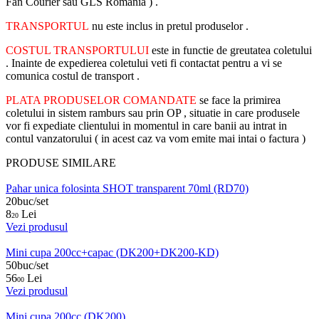
Fan Courier sau GLS Romania ) .
TRANSPORTUL
nu este inclus in pretul produselor .
COSTUL TRANSPORTULUI
este in functie de greutatea coletului
. Inainte de expedierea coletului veti fi contactat pentru a vi se
comunica costul de transport .
PLATA PRODUSELOR COMANDATE
se face la primirea
coletului in sistem ramburs sau prin OP , situatie in care produsele
vor fi expediate clientului in momentul in care banii au intrat in
contul vanzatorului ( in acest caz va vom emite mai intai o factura )
PRODUSE SIMILARE
Pahar unica folosinta SHOT transparent 70ml (RD70)
20buc/set
8
Lei
20
Vezi produsul
Mini cupa 200cc+capac (DK200+DK200-KD)
50buc/set
56
Lei
00
Vezi produsul
Mini cupa 200cc (DK200)