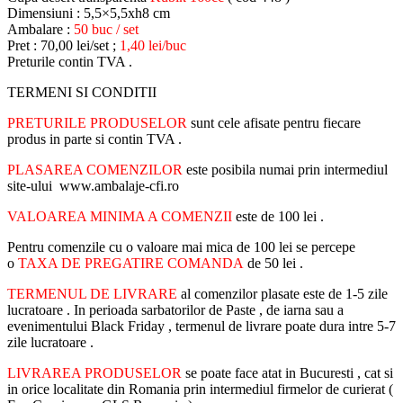
Dimensiuni : 5,5×5,5xh8 cm
Ambalare :
50 buc / set
Pret : 70,00 lei/set ;
1,40 lei/buc
Preturile contin TVA .
TERMENI SI CONDITII
PRETURILE PRODUSELOR
sunt cele afisate pentru fiecare
produs in parte si contin TVA .
PLASAREA COMENZILOR
este posibila numai prin intermediul
site-ului www.ambalaje-cfi.ro
VALOAREA MINIMA A COMENZII
este de 100 lei .
Pentru comenzile cu o valoare mai mica de 100 lei se percepe
o
TAXA DE PREGATIRE COMANDA
de 50 lei .
TERMENUL DE LIVRARE
al comenzilor plasate este de 1-5 zile
lucratoare . In perioada sarbatorilor de Paste , de iarna sau a
evenimentului Black Friday , termenul de livrare poate dura intre 5-7
zile lucratoare .
LIVRAREA PRODUSELOR
se poate face atat in Bucuresti , cat si
in orice localitate din Romania prin intermediul firmelor de curierat (