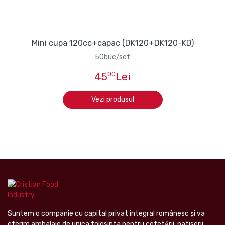
Mini cupa 120cc+capac (DK120+DK120-KD)
50buc/set
45
00
Lei
Vezi produsul
Suntem o companie cu capital privat integral românesc şi va
oferim ambalaje de unica folosinta pentru cofetării, patiserii,