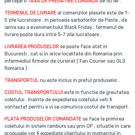
percepe o
TAXA DE PREGATIRE COMANDA
de 50 lei .
TERMENUL DE LIVRARE
al comenzilor plasate este de 1-
5 zile lucratoare . In perioada sarbatorilor de Paste , de
iarna sau a evenimentului Black Friday , termenul de
livrare poate dura intre 5-7 zile lucratoare .
LIVRAREA PRODUSELOR
se poate face atat in
Bucuresti , cat si in orice localitate din Romania prin
intermediul firmelor de curierat ( Fan Courier sau GLS
Romania ) .
TRANSPORTUL
nu este inclus in pretul produselor .
COSTUL TRANSPORTULUI
este in functie de greutatea
coletului . Inainte de expedierea coletului veti fi
contactat pentru a vi se comunica costul de transport .
PLATA PRODUSELOR COMANDATE
se face la primirea
coletului in sistem ramburs sau prin OP , situatie in care
produsele vor fi expediate clientului in momentul in