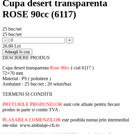
Cupa desert transparenta
ROSE 90cc (6117)
25 buc/set
25 buc/set
-
+
26.80 Lei
Adaugă în coș
DESCRIERE PRODUS
Cupa desert transparenta
Rose 90cc
( cod 6117 )
72×70 mm
Material : PS ( polistiren )
Ambalare : 25 buc/set ; 20 seturi/bax
TERMENI SI CONDITII
PRETURILE PRODUSELOR
sunt cele afisate pentru fiecare
produs in parte si contin TVA .
PLASAREA COMENZILOR
este posibila numai prin intermediul
site-ului www.ambalaje-cfi.ro