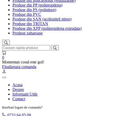
Produse din policarbonat (reutilizabile)
Produse din PP (polipropilena)
Produse din PS (polistiren)
Produse din PVC
Produse din SAN (acrilonitril stiren)
Produse din TRITAN
Produse din XPP (polipropilena extrudata)
Produse zaharoase
0
Momentan cosul este gol!
Finalizeaza comanda
Acasa
Despre
Informatii Utile
Contact
Intrebari legate de comanda?
0733 64 05 08