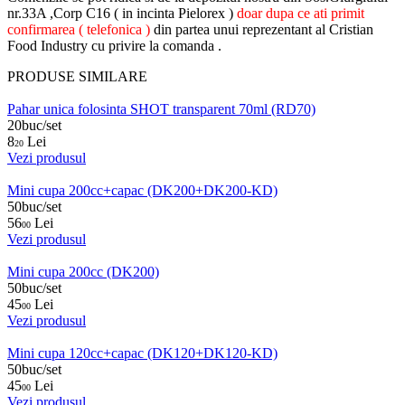
nr.33A ,Corp C16 ( in incinta Pielorex )
doar dupa ce ati primit
confirmarea ( telefonica )
din partea unui reprezentant al Cristian
Food Industry cu privire la comanda .
PRODUSE SIMILARE
Pahar unica folosinta SHOT transparent 70ml (RD70)
20buc/set
8
Lei
20
Vezi produsul
Mini cupa 200cc+capac (DK200+DK200-KD)
50buc/set
56
Lei
00
Vezi produsul
Mini cupa 200cc (DK200)
50buc/set
45
Lei
00
Vezi produsul
Mini cupa 120cc+capac (DK120+DK120-KD)
50buc/set
45
Lei
00
Vezi produsul