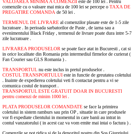
VALOAREA MINIMA A COMENZII
este de 100 lei . Pentru
comenzile cu o valoare mai mica de 100 lei se percepe o
TAXA DE
PREGATIRE COMANDA
de 50 lei .
TERMENUL DE LIVRARE
al comenzilor plasate este de 1-5 zile
lucratoare . In perioada sarbatorilor de Paste , de iarna sau a
evenimentului Black Friday , termenul de livrare poate dura intre 5-7
zile lucratoare .
LIVRAREA PRODUSELOR
se poate face atat in Bucuresti , cat si
in orice localitate din Romania prin intermediul firmelor de curierat (
Fan Courier sau GLS Romania ) .
TRANSPORTUL
nu este inclus in pretul produselor .
COSTUL TRANSPORTULUI
este in functie de greutatea coletului
. Inainte de expedierea coletului veti fi contactat pentru a vi se
comunica costul de transport .
TRANSPORTUL ESTE GRATUIT DOAR IN BUCURESTI
pentru comenzi de minim 1000 lei .
PLATA PRODUSELOR COMANDATE
se face la primirea
coletului in sistem ramburs sau prin OP , situatie in care produsele
vor fi expediate clientului in momentul in care banii au intrat in
contul vanzatorului ( in acest caz va vom emite mai intai o factura ) .
Comenzile se pot ridica si de la depozitul nostru din Sos.Giurgiului