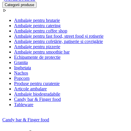
Categorii produse
Ambalaje pentru brutarie
Ambalaje pentru catering
Ambalaje pentru coffee shop
Ambalaje pentru fast food, street food și rotiserie
Ambalaje pentru cofetărie, patiserie si covrigărie
Ambalaje pentru pizzerie
Ambalaje pentru smoothie bar
Echipamente de protectie
Granita
Inghetata
Nachos
Popcorn
Produse pentru curatenie
Articole ambalare
Ambalaje biodegradabile
Candy bar & Finger food
Tableware
Candy bar & Finger food