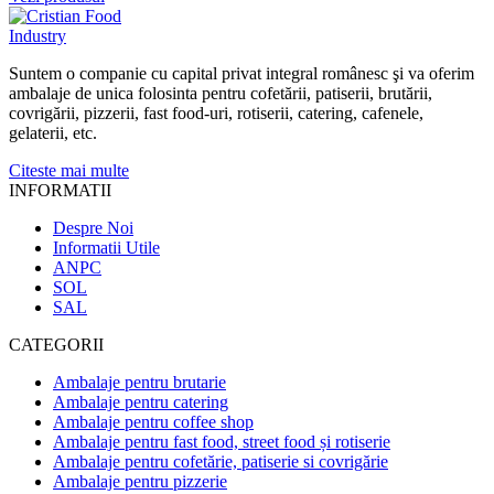
Suntem o companie cu capital privat integral românesc şi va oferim
ambalaje de unica folosinta pentru cofetării, patiserii, brutării,
covrigării, pizzerii, fast food-uri, rotiserii, catering, cafenele,
gelaterii, etc.
Citeste mai multe
INFORMATII
Despre Noi
Informatii Utile
ANPC
SOL
SAL
CATEGORII
Ambalaje pentru brutarie
Ambalaje pentru catering
Ambalaje pentru coffee shop
Ambalaje pentru fast food, street food și rotiserie
Ambalaje pentru cofetărie, patiserie si covrigărie
Ambalaje pentru pizzerie