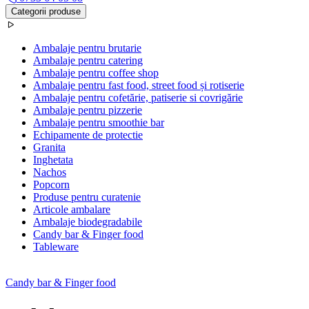
Categorii produse
Ambalaje pentru brutarie
Ambalaje pentru catering
Ambalaje pentru coffee shop
Ambalaje pentru fast food, street food și rotiserie
Ambalaje pentru cofetărie, patiserie si covrigărie
Ambalaje pentru pizzerie
Ambalaje pentru smoothie bar
Echipamente de protectie
Granita
Inghetata
Nachos
Popcorn
Produse pentru curatenie
Articole ambalare
Ambalaje biodegradabile
Candy bar & Finger food
Tableware
Candy bar & Finger food