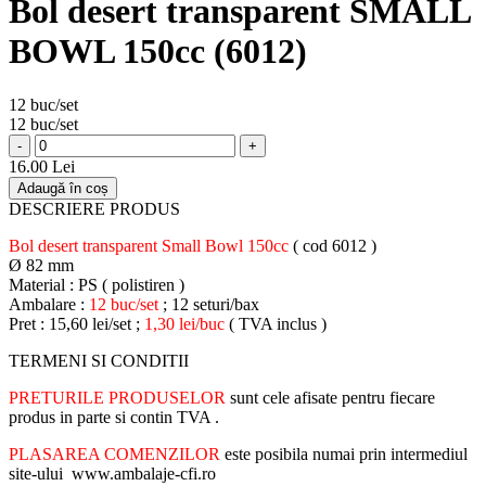
Bol desert transparent SMALL
BOWL 150cc (6012)
12 buc/set
12 buc/set
-
+
16.00 Lei
Adaugă în coș
DESCRIERE PRODUS
Bol desert transparent Small Bowl 150cc
( cod 6012 )
Ø 82 mm
Material : PS ( polistiren )
Ambalare :
12 buc/set
; 12 seturi/bax
Pret : 15,60 lei/set ;
1,30 lei/buc
( TVA inclus )
TERMENI SI CONDITII
PRETURILE PRODUSELOR
sunt cele afisate pentru fiecare
produs in parte si contin TVA .
PLASAREA COMENZILOR
este posibila numai prin intermediul
site-ului www.ambalaje-cfi.ro