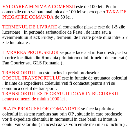
VALOAREA MINIMA A COMENZII
este de 100 lei . Pentru
comenzile cu o valoare mai mica de 100 lei se percepe o
TAXA DE
PREGATIRE COMANDA
de 50 lei .
TERMENUL DE LIVRARE
al comenzilor plasate este de 1-5 zile
lucratoare . In perioada sarbatorilor de Paste , de iarna sau a
evenimentului Black Friday , termenul de livrare poate dura intre 5-7
zile lucratoare .
LIVRAREA PRODUSELOR
se poate face atat in Bucuresti , cat si
in orice localitate din Romania prin intermediul firmelor de curierat (
Fan Courier sau GLS Romania ) .
TRANSPORTUL
nu este inclus in pretul produselor .
COSTUL TRANSPORTULUI
este in functie de greutatea coletului
. Inainte de expedierea coletului veti fi contactat pentru a vi se
comunica costul de transport .
TRANSPORTUL ESTE GRATUIT DOAR IN BUCURESTI
pentru comenzi de minim 1000 lei .
PLATA PRODUSELOR COMANDATE
se face la primirea
coletului in sistem ramburs sau prin OP , situatie in care produsele
vor fi expediate clientului in momentul in care banii au intrat in
contul vanzatorului ( in acest caz va vom emite mai intai o factura ) .