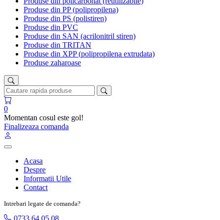
Produse din policarbonat (reutilizabile)
Produse din PP (polipropilena)
Produse din PS (polistiren)
Produse din PVC
Produse din SAN (acrilonitril stiren)
Produse din TRITAN
Produse din XPP (polipropilena extrudata)
Produse zaharoase
0
Momentan cosul este gol!
Finalizeaza comanda
Acasa
Despre
Informatii Utile
Contact
Intrebari legate de comanda?
0733 64 05 08