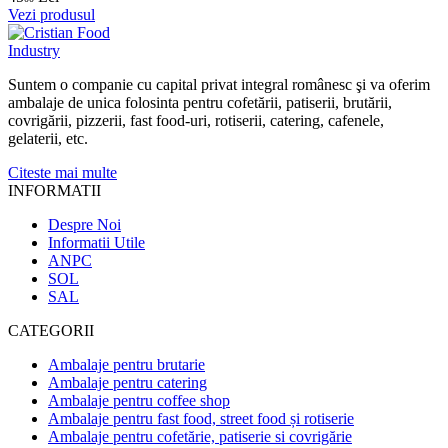
Vezi produsul
Suntem o companie cu capital privat integral românesc şi va oferim
ambalaje de unica folosinta pentru cofetării, patiserii, brutării,
covrigării, pizzerii, fast food-uri, rotiserii, catering, cafenele,
gelaterii, etc.
Citeste mai multe
INFORMATII
Despre Noi
Informatii Utile
ANPC
SOL
SAL
CATEGORII
Ambalaje pentru brutarie
Ambalaje pentru catering
Ambalaje pentru coffee shop
Ambalaje pentru fast food, street food și rotiserie
Ambalaje pentru cofetărie, patiserie si covrigărie