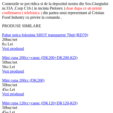
Comenzile se pot ridica si de la depozitul nostru din Sos.Giurgiului
nr.33A ,Corp C16 ( in incinta Pielorex )
doar dupa ce ati primit
confirmarea ( telefonica )
din partea unui reprezentant al Cristian
Food Industry cu privire la comanda .
PRODUSE SIMILARE
Pahar unica folosinta SHOT transparent 70ml (RD70)
20buc/set
8
Lei
20
Vezi produsul
Mini cupa 200cc+capac (DK200+DK200-KD)
50buc/set
56
Lei
00
Vezi produsul
Mini cupa 200cc (DK200)
50buc/set
45
Lei
00
Vezi produsul
Mini cupa 120cc+capac (DK120+DK120-KD)
50buc/set
45
Lei
00