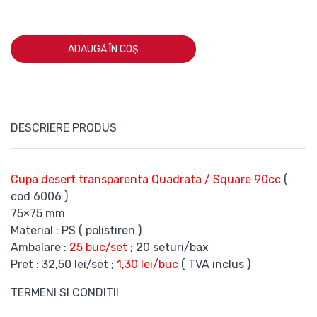
ADAUGĂ ÎN COȘ
DESCRIERE PRODUS
Cupa desert transparenta Quadrata / Square 90cc
(
cod 6006 )
75×75 mm
Material : PS ( polistiren )
Ambalare :
25 buc/set
; 20 seturi/bax
Pret : 32,50 lei/set ;
1,30 lei/buc
( TVA inclus )
TERMENI SI CONDITII