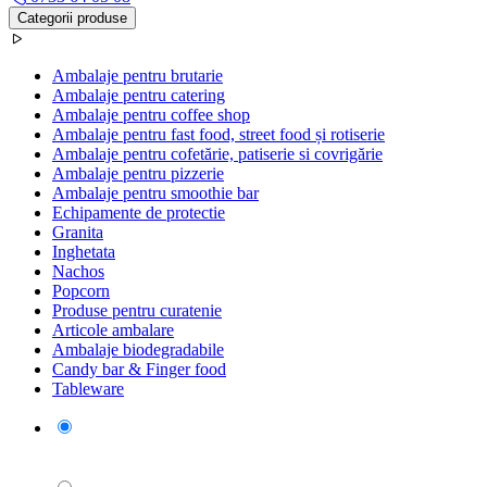
Categorii produse
Ambalaje pentru brutarie
Ambalaje pentru catering
Ambalaje pentru coffee shop
Ambalaje pentru fast food, street food și rotiserie
Ambalaje pentru cofetărie, patiserie si covrigărie
Ambalaje pentru pizzerie
Ambalaje pentru smoothie bar
Echipamente de protectie
Granita
Inghetata
Nachos
Popcorn
Produse pentru curatenie
Articole ambalare
Ambalaje biodegradabile
Candy bar & Finger food
Tableware