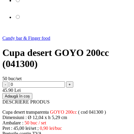
Candy bar & Finger food
Cupa desert GOYO 200cc
(041300)
50 buc/set
-
+
45.90 Lei
Adaugă în coș
DESCRIERE PRODUS
Cupa desert transparenta
GOYO 200cc
( cod 041300 )
Dimensiuni : Ø 12,04 x h 5,29 cm
Ambalare :
50 buc / set
Pret : 45,00 lei/set ;
0,90 lei/buc
Preturile contin TVA .