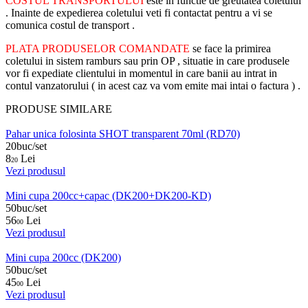
COSTUL TRANSPORTULUI
este in functie de greutatea coletului
. Inainte de expedierea coletului veti fi contactat pentru a vi se
comunica costul de transport .
PLATA PRODUSELOR COMANDATE
se face la primirea
coletului in sistem ramburs sau prin OP , situatie in care produsele
vor fi expediate clientului in momentul in care banii au intrat in
contul vanzatorului ( in acest caz va vom emite mai intai o factura ) .
PRODUSE SIMILARE
Pahar unica folosinta SHOT transparent 70ml (RD70)
20buc/set
8
Lei
20
Vezi produsul
Mini cupa 200cc+capac (DK200+DK200-KD)
50buc/set
56
Lei
00
Vezi produsul
Mini cupa 200cc (DK200)
50buc/set
45
Lei
00
Vezi produsul