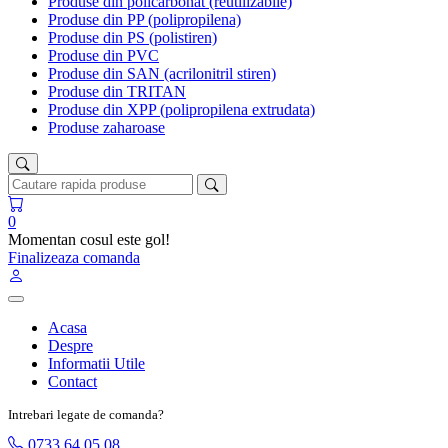
Produse din policarbonat (reutilizabile)
Produse din PP (polipropilena)
Produse din PS (polistiren)
Produse din PVC
Produse din SAN (acrilonitril stiren)
Produse din TRITAN
Produse din XPP (polipropilena extrudata)
Produse zaharoase
0
Momentan cosul este gol!
Finalizeaza comanda
Acasa
Despre
Informatii Utile
Contact
Intrebari legate de comanda?
0733 64 05 08