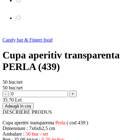
Candy bar & Finger food
Cupa aperitiv transparenta
PERLA (439)
50 buc/set
50 buc/set
-
+
35.70 Lei
Adaugă în coș
DESCRIERE PRODUS
Cupa aperitiv transparenta
Perla
( cod 439 )
Dimensiuni : 7x6xh2,5 cm
Ambalare :
50 buc / set
Pret : 35,00 lei/set ;
0,70 lei/buc