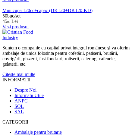
Mini cupa 120cc+capac (DK120+DK120-KD)
50buc/set
45
Lei
00
Vezi produsul
Suntem o companie cu capital privat integral românesc şi va oferim
ambalaje de unica folosinta pentru cofetării, patiserii, brutării,
covrigării, pizzerii, fast food-uri, rotiserii, catering, cafenele,
gelaterii, etc.
Citeste mai multe
INFORMATII
Despre Noi
Informatii Utile
ANPC
SOL
SAL
CATEGORII
Ambalaje pentru brutarie