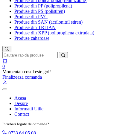
Produse din policarbonat (reutilizabile)
Produse din PP (polipropilena)
Produse din PS (polistiren)
Produse din PVC
Produse din SAN (acrilonitril stiren)
Produse din TRITAN
Produse din XPP (polipropilena extrudata)
Produse zaharoase
0
Momentan cosul este gol!
Finalizeaza comanda
Acasa
Despre
Informatii Utile
Contact
Intrebari legate de comanda?
0733 64 05 08