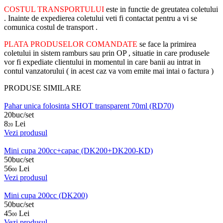
COSTUL TRANSPORTULUI
este in functie de greutatea coletului
. Inainte de expedierea coletului veti fi contactat pentru a vi se
comunica costul de transport .
PLATA PRODUSELOR COMANDATE
se face la primirea
coletului in sistem ramburs sau prin OP , situatie in care produsele
vor fi expediate clientului in momentul in care banii au intrat in
contul vanzatorului ( in acest caz va vom emite mai intai o factura )
PRODUSE SIMILARE
Pahar unica folosinta SHOT transparent 70ml (RD70)
20buc/set
8
Lei
20
Vezi produsul
Mini cupa 200cc+capac (DK200+DK200-KD)
50buc/set
56
Lei
00
Vezi produsul
Mini cupa 200cc (DK200)
50buc/set
45
Lei
00
Vezi produsul