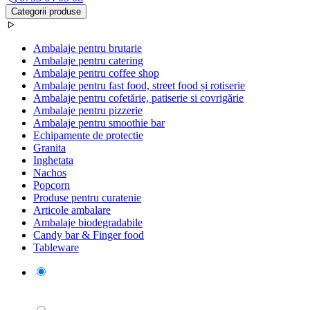
Categorii produse
Ambalaje pentru brutarie
Ambalaje pentru catering
Ambalaje pentru coffee shop
Ambalaje pentru fast food, street food și rotiserie
Ambalaje pentru cofetărie, patiserie si covrigărie
Ambalaje pentru pizzerie
Ambalaje pentru smoothie bar
Echipamente de protectie
Granita
Inghetata
Nachos
Popcorn
Produse pentru curatenie
Articole ambalare
Ambalaje biodegradabile
Candy bar & Finger food
Tableware