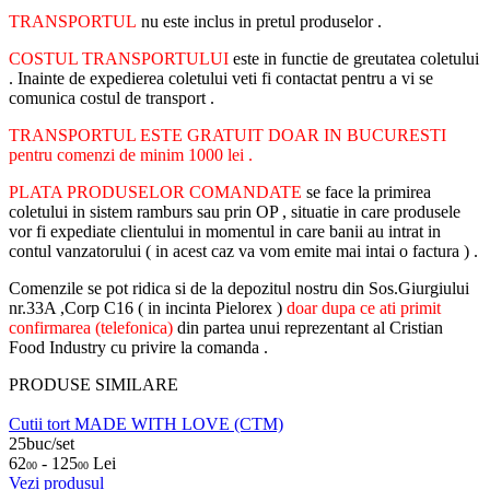
TRANSPORTUL
nu este inclus in pretul produselor .
COSTUL TRANSPORTULUI
este in functie de greutatea coletului
. Inainte de expedierea coletului veti fi contactat pentru a vi se
comunica costul de transport .
TRANSPORTUL ESTE GRATUIT DOAR IN BUCURESTI
pentru comenzi de minim 1000 lei .
PLATA PRODUSELOR COMANDATE
se face la primirea
coletului in sistem ramburs sau prin OP , situatie in care produsele
vor fi expediate clientului in momentul in care banii au intrat in
contul vanzatorului ( in acest caz va vom emite mai intai o factura ) .
Comenzile se pot ridica si de la depozitul nostru din Sos.Giurgiului
nr.33A ,Corp C16 ( in incinta Pielorex )
doar dupa ce ati primit
confirmarea (telefonica)
din partea unui reprezentant al Cristian
Food Industry cu privire la comanda .
PRODUSE SIMILARE
Cutii tort MADE WITH LOVE (CTM)
25buc/set
62
- 125
Lei
00
00
Vezi produsul