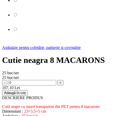
Ambalaje pentru cofetărie, patiserie si covrigărie
Cutie neagra 8 MACARONS
25 buc/set
25 buc/set
-
+
107.10 Lei
Adaugă în coș
DESCRIERE PRODUS
Cutii negre cu insert transparent din PET pentru 8 macarons
Dimensiuni :
23×5,5×5 cm
Ambalare :
25 buc/set