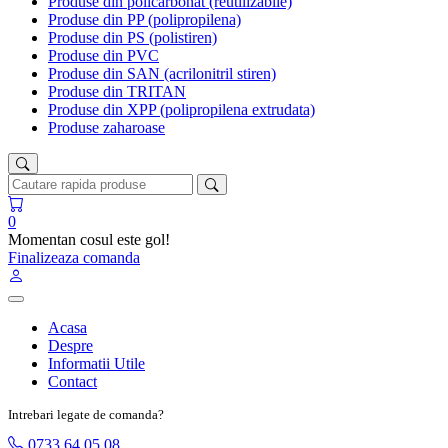
Produse din policarbonat (reutilizabile)
Produse din PP (polipropilena)
Produse din PS (polistiren)
Produse din PVC
Produse din SAN (acrilonitril stiren)
Produse din TRITAN
Produse din XPP (polipropilena extrudata)
Produse zaharoase
0
Momentan cosul este gol!
Finalizeaza comanda
Acasa
Despre
Informatii Utile
Contact
Intrebari legate de comanda?
0733 64 05 08