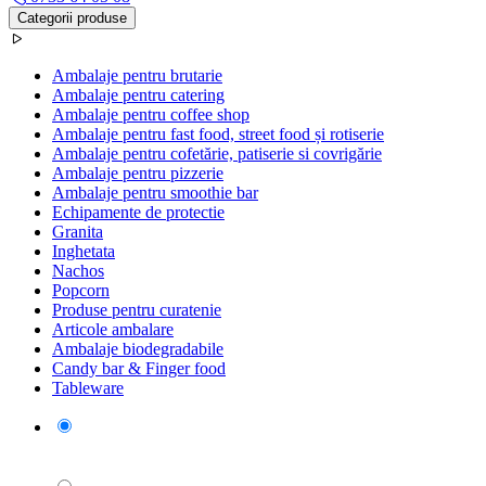
Categorii produse
Ambalaje pentru brutarie
Ambalaje pentru catering
Ambalaje pentru coffee shop
Ambalaje pentru fast food, street food și rotiserie
Ambalaje pentru cofetărie, patiserie si covrigărie
Ambalaje pentru pizzerie
Ambalaje pentru smoothie bar
Echipamente de protectie
Granita
Inghetata
Nachos
Popcorn
Produse pentru curatenie
Articole ambalare
Ambalaje biodegradabile
Candy bar & Finger food
Tableware