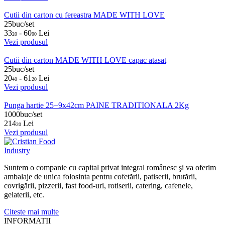
Cutii din carton cu fereastra MADE WITH LOVE
25buc/set
33
- 60
Lei
20
00
Vezi produsul
Cutii din carton MADE WITH LOVE capac atasat
25buc/set
20
- 61
Lei
40
20
Vezi produsul
Punga hartie 25+9x42cm PAINE TRADITIONALA 2Kg
1000buc/set
214
Lei
20
Vezi produsul
Suntem o companie cu capital privat integral românesc şi va oferim
ambalaje de unica folosinta pentru cofetării, patiserii, brutării,
covrigării, pizzerii, fast food-uri, rotiserii, catering, cafenele,
gelaterii, etc.
Citeste mai multe
INFORMATII