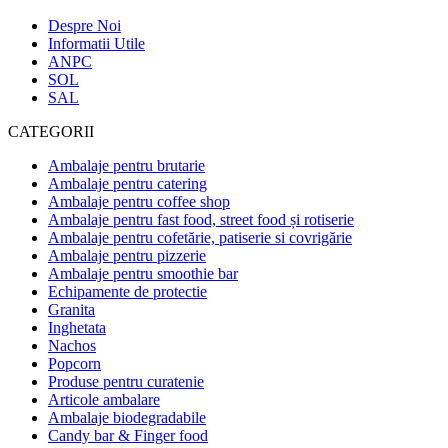
Despre Noi
Informatii Utile
ANPC
SOL
SAL
CATEGORII
Ambalaje pentru brutarie
Ambalaje pentru catering
Ambalaje pentru coffee shop
Ambalaje pentru fast food, street food și rotiserie
Ambalaje pentru cofetărie, patiserie si covrigărie
Ambalaje pentru pizzerie
Ambalaje pentru smoothie bar
Echipamente de protectie
Granita
Inghetata
Nachos
Popcorn
Produse pentru curatenie
Articole ambalare
Ambalaje biodegradabile
Candy bar & Finger food