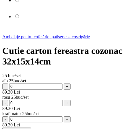
Ambalaje pentru cofetărie, patiserie si covrigărie
Cutie carton fereastra cozonac
32x15x14cm
25 buc/set
alb 25buc/set
-
+
89.30 Lei
rosu 25buc/set
-
+
89.30 Lei
kraft natur 25buc/set
-
+
89.30 Lei