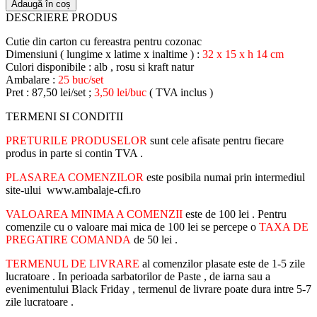
Adaugă în coș
DESCRIERE PRODUS
Cutie din carton cu fereastra pentru cozonac
Dimensiuni ( lungime x latime x inaltime ) :
32 x 15 x h 14 cm
Culori disponibile : alb , rosu si kraft natur
Ambalare :
25 buc/set
Pret : 87,50 lei/set ;
3,50 lei/buc
( TVA inclus )
TERMENI SI CONDITII
PRETURILE PRODUSELOR
sunt cele afisate pentru fiecare
produs in parte si contin TVA .
PLASAREA COMENZILOR
este posibila numai prin intermediul
site-ului www.ambalaje-cfi.ro
VALOAREA MINIMA A COMENZII
este de 100 lei . Pentru
comenzile cu o valoare mai mica de 100 lei se percepe o
TAXA DE
PREGATIRE COMANDA
de 50 lei .
TERMENUL DE LIVRARE
al comenzilor plasate este de 1-5 zile
lucratoare . In perioada sarbatorilor de Paste , de iarna sau a
evenimentului Black Friday , termenul de livrare poate dura intre 5-7
zile lucratoare .