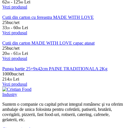
62
- 125
Lei
00
00
Vezi produsul
Cutii din carton cu fereastra MADE WITH LOVE
25buc/set
33
- 60
Lei
20
00
Vezi produsul
Cutii din carton MADE WITH LOVE capac atasat
25buc/set
20
- 61
Lei
40
20
Vezi produsul
Punga hartie 25+9x42cm PAINE TRADITIONALA 2Kg
1000buc/set
214
Lei
20
Vezi produsul
Suntem o companie cu capital privat integral românesc şi va oferim
ambalaje de unica folosinta pentru cofetării, patiserii, brutării,
covrigării, pizzerii, fast food-uri, rotiserii, catering, cafenele,
gelaterii, etc.