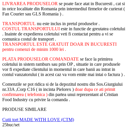
LIVRAREA PRODUSELOR
se poate face atat in Bucuresti , cat si
in orice localitate din Romania prin intermediul firmelor de curierat (
Fan Courier sau GLS Romania ) .
TRANSPORTUL
nu este inclus in pretul produselor .
COSTUL TRANSPORTULUI
este in functie de greutatea coletului
. Inainte de expedierea coletului veti fi contactat pentru a vi se
comunica costul de transport .
TRANSPORTUL ESTE GRATUIT DOAR IN BUCURESTI
pentru comenzi de minim 1000 lei .
PLATA PRODUSELOR COMANDATE
se face la primirea
coletului in sistem ramburs sau prin OP , situatie in care produsele
vor fi expediate clientului in momentul in care banii au intrat in
contul vanzatorului ( in acest caz va vom emite mai intai o factura ) .
Comenzile se pot ridica si de la depozitul nostru din Sos.Giurgiului
nr.33A ,Corp C16 ( in incinta Pielorex )
doar dupa ce ati primit
confirmarea ( telefonica )
din partea unui reprezentant al Cristian
Food Industry cu privire la comanda .
PRODUSE SIMILARE
Cutii tort MADE WITH LOVE (CTM)
25buc/set