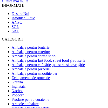
Citeste mai multe
INFORMATII
Despre Noi
Informatii Utile
ANPC
SOL
SAL
CATEGORII
Ambalaje pentru brutarie
Ambalaje pentru catering
Ambalaje pentru coffee shop
Ambalaje pentru fast food, street food și rotiserie
Ambalaje pentru cofetărie, patiserie si covrigărie
Ambalaje pentru pizzerie
Ambalaje pentru smoothie bar
Echipamente de protectie
Granita
Inghetata
Nachos
Popcorn
Produse pentru curatenie
Articole ambalare