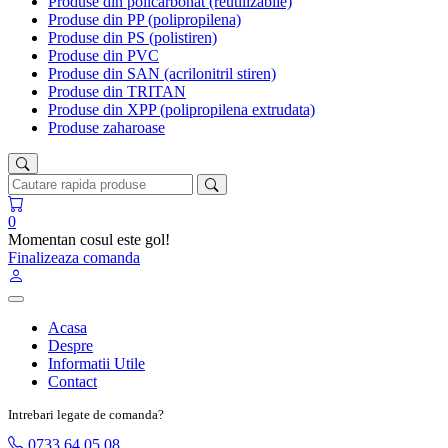
Produse din policarbonat (reutilizabile)
Produse din PP (polipropilena)
Produse din PS (polistiren)
Produse din PVC
Produse din SAN (acrilonitril stiren)
Produse din TRITAN
Produse din XPP (polipropilena extrudata)
Produse zaharoase
0
Momentan cosul este gol!
Finalizeaza comanda
Acasa
Despre
Informatii Utile
Contact
Intrebari legate de comanda?
0733 64 05 08