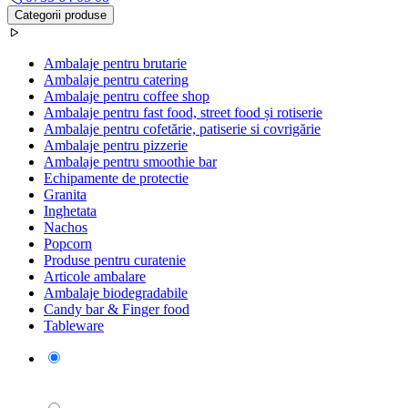
Categorii produse
Ambalaje pentru brutarie
Ambalaje pentru catering
Ambalaje pentru coffee shop
Ambalaje pentru fast food, street food și rotiserie
Ambalaje pentru cofetărie, patiserie si covrigărie
Ambalaje pentru pizzerie
Ambalaje pentru smoothie bar
Echipamente de protectie
Granita
Inghetata
Nachos
Popcorn
Produse pentru curatenie
Articole ambalare
Ambalaje biodegradabile
Candy bar & Finger food
Tableware