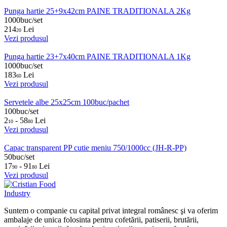
Punga hartie 25+9x42cm PAINE TRADITIONALA 2Kg
1000buc/set
214
Lei
20
Vezi produsul
Punga hartie 23+7x40cm PAINE TRADITIONALA 1Kg
1000buc/set
183
Lei
60
Vezi produsul
Servetele albe 25x25cm 100buc/pachet
100buc/set
2
- 58
Lei
10
80
Vezi produsul
Capac transparent PP cutie meniu 750/1000cc (JH-R-PP)
50buc/set
17
- 91
Lei
90
80
Vezi produsul
Suntem o companie cu capital privat integral românesc şi va oferim
ambalaje de unica folosinta pentru cofetării, patiserii, brutării,