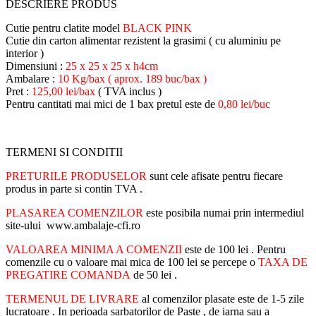
DESCRIERE PRODUS
Cutie pentru clatite model
BLACK PINK
Cutie din carton alimentar rezistent la grasimi ( cu aluminiu pe
interior )
Dimensiuni :
25 x 25 x 25 x h4cm
Ambalare :
10 Kg/bax ( aprox. 189 buc/bax )
Pret :
125,00 lei/bax
( TVA inclus )
Pentru cantitati mai mici de 1 bax pretul este de
0,80 lei/buc
TERMENI SI CONDITII
PRETURILE PRODUSELOR
sunt cele afisate pentru fiecare
produs in parte si contin TVA .
PLASAREA COMENZILOR
este posibila numai prin intermediul
site-ului www.ambalaje-cfi.ro
VALOAREA MINIMA A COMENZII
este de 100 lei . Pentru
comenzile cu o valoare mai mica de 100 lei se percepe o
TAXA DE
PREGATIRE COMANDA
de 50 lei .
TERMENUL DE LIVRARE
al comenzilor plasate este de 1-5 zile
lucratoare . In perioada sarbatorilor de Paste , de iarna sau a