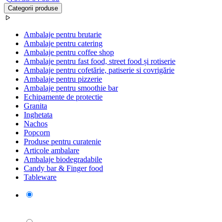
Categorii produse
Ambalaje pentru brutarie
Ambalaje pentru catering
Ambalaje pentru coffee shop
Ambalaje pentru fast food, street food și rotiserie
Ambalaje pentru cofetărie, patiserie si covrigărie
Ambalaje pentru pizzerie
Ambalaje pentru smoothie bar
Echipamente de protectie
Granita
Inghetata
Nachos
Popcorn
Produse pentru curatenie
Articole ambalare
Ambalaje biodegradabile
Candy bar & Finger food
Tableware