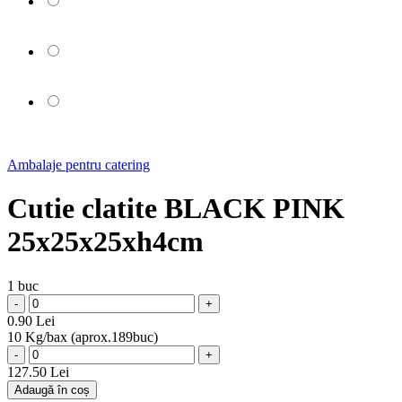
Ambalaje pentru catering
Cutie clatite BLACK PINK
25x25x25xh4cm
1 buc
-
+
0.90 Lei
10 Kg/bax (aprox.189buc)
-
+
127.50 Lei
Adaugă în coș