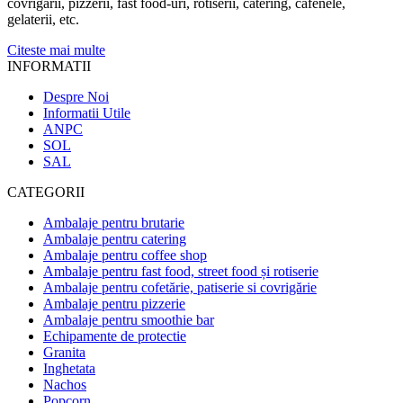
covrigării, pizzerii, fast food-uri, rotiserii, catering, cafenele,
gelaterii, etc.
Citeste mai multe
INFORMATII
Despre Noi
Informatii Utile
ANPC
SOL
SAL
CATEGORII
Ambalaje pentru brutarie
Ambalaje pentru catering
Ambalaje pentru coffee shop
Ambalaje pentru fast food, street food și rotiserie
Ambalaje pentru cofetărie, patiserie si covrigărie
Ambalaje pentru pizzerie
Ambalaje pentru smoothie bar
Echipamente de protectie
Granita
Inghetata
Nachos
Popcorn