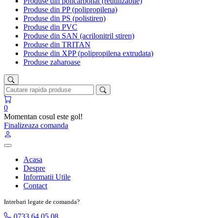
Produse din policarbonat (reutilizabile)
Produse din PP (polipropilena)
Produse din PS (polistiren)
Produse din PVC
Produse din SAN (acrilonitril stiren)
Produse din TRITAN
Produse din XPP (polipropilena extrudata)
Produse zaharoase
0
Momentan cosul este gol!
Finalizeaza comanda
Acasa
Despre
Informatii Utile
Contact
Intrebari legate de comanda?
0733 64 05 08