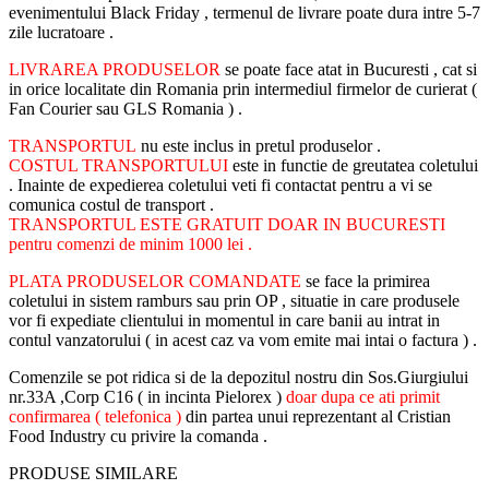
evenimentului Black Friday , termenul de livrare poate dura intre 5-7
zile lucratoare .
LIVRAREA PRODUSELOR
se poate face atat in Bucuresti , cat si
in orice localitate din Romania prin intermediul firmelor de curierat (
Fan Courier sau GLS Romania ) .
TRANSPORTUL
nu este inclus in pretul produselor .
COSTUL TRANSPORTULUI
este in functie de greutatea coletului
. Inainte de expedierea coletului veti fi contactat pentru a vi se
comunica costul de transport .
TRANSPORTUL ESTE GRATUIT DOAR IN BUCURESTI
pentru comenzi de minim 1000 lei .
PLATA PRODUSELOR COMANDATE
se face la primirea
coletului in sistem ramburs sau prin OP , situatie in care produsele
vor fi expediate clientului in momentul in care banii au intrat in
contul vanzatorului ( in acest caz va vom emite mai intai o factura ) .
Comenzile se pot ridica si de la depozitul nostru din Sos.Giurgiului
nr.33A ,Corp C16 ( in incinta Pielorex )
doar dupa ce ati primit
confirmarea ( telefonica )
din partea unui reprezentant al Cristian
Food Industry cu privire la comanda .
PRODUSE SIMILARE