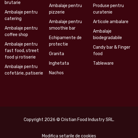
brutarie
Ambalaje pentru
Produse pentru
Ambalaje pentru
pizzerie
curatenie
catering
Ambalaje pentru
Articole ambalare
Ambalaje pentru
smoothie bar
Ambalaje
coffee shop
Echipamente de
biodegradabile
Ambalaje pentru
protectie
Candy bar & Finger
fast food, street
Granita
food
food și rotiserie
Inghetata
Tableware
Ambalaje pentru
Nachos
cofetărie, patiserie
Copyright 2026 © Cristian Food Industry SRL.
Modifica setarile de cookies