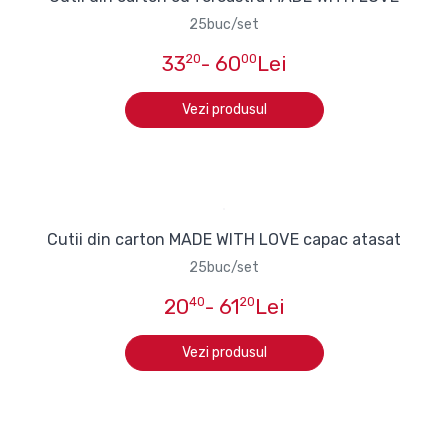
25buc/set
33
20
- 60
00
Lei
Vezi produsul
Cutii din carton MADE WITH LOVE capac atasat
25buc/set
20
40
- 61
20
Lei
Vezi produsul