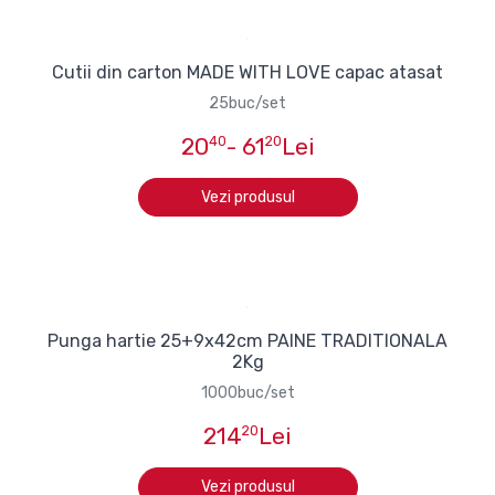
Cutii din carton MADE WITH LOVE capac atasat
25buc/set
20
40
- 61
20
Lei
Vezi produsul
Punga hartie 25+9x42cm PAINE TRADITIONALA
2Kg
1000buc/set
214
20
Lei
Vezi produsul