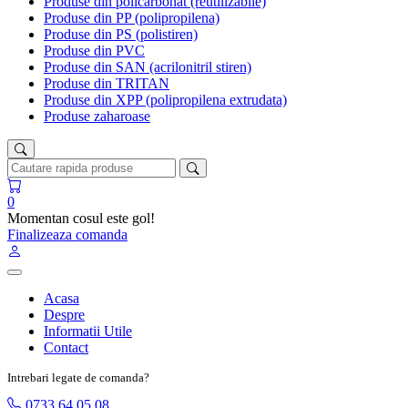
Produse din policarbonat (reutilizabile)
Produse din PP (polipropilena)
Produse din PS (polistiren)
Produse din PVC
Produse din SAN (acrilonitril stiren)
Produse din TRITAN
Produse din XPP (polipropilena extrudata)
Produse zaharoase
0
Momentan cosul este gol!
Finalizeaza comanda
Acasa
Despre
Informatii Utile
Contact
Intrebari legate de comanda?
0733 64 05 08