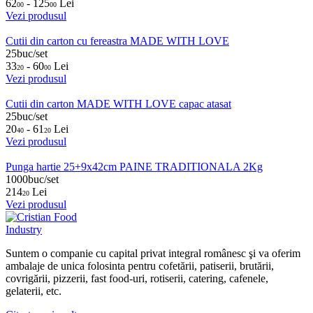
62
- 125
Lei
00
00
Vezi produsul
Cutii din carton cu fereastra MADE WITH LOVE
25buc/set
33
- 60
Lei
20
00
Vezi produsul
Cutii din carton MADE WITH LOVE capac atasat
25buc/set
20
- 61
Lei
40
20
Vezi produsul
Punga hartie 25+9x42cm PAINE TRADITIONALA 2Kg
1000buc/set
214
Lei
20
Vezi produsul
Suntem o companie cu capital privat integral românesc şi va oferim
ambalaje de unica folosinta pentru cofetării, patiserii, brutării,
covrigării, pizzerii, fast food-uri, rotiserii, catering, cafenele,
gelaterii, etc.