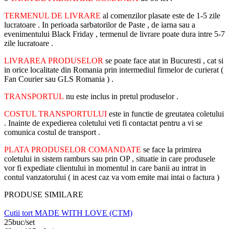
TERMENUL DE LIVRARE
al comenzilor plasate este de 1-5 zile
lucratoare . In perioada sarbatorilor de Paste , de iarna sau a
evenimentului Black Friday , termenul de livrare poate dura intre 5-7
zile lucratoare .
LIVRAREA PRODUSELOR
se poate face atat in Bucuresti , cat si
in orice localitate din Romania prin intermediul firmelor de curierat (
Fan Courier sau GLS Romania ) .
TRANSPORTUL
nu este inclus in pretul produselor .
COSTUL TRANSPORTULUI
este in functie de greutatea coletului
. Inainte de expedierea coletului veti fi contactat pentru a vi se
comunica costul de transport .
PLATA PRODUSELOR COMANDATE
se face la primirea
coletului in sistem ramburs sau prin OP , situatie in care produsele
vor fi expediate clientului in momentul in care banii au intrat in
contul vanzatorului ( in acest caz va vom emite mai intai o factura )
PRODUSE SIMILARE
Cutii tort MADE WITH LOVE (CTM)
25buc/set