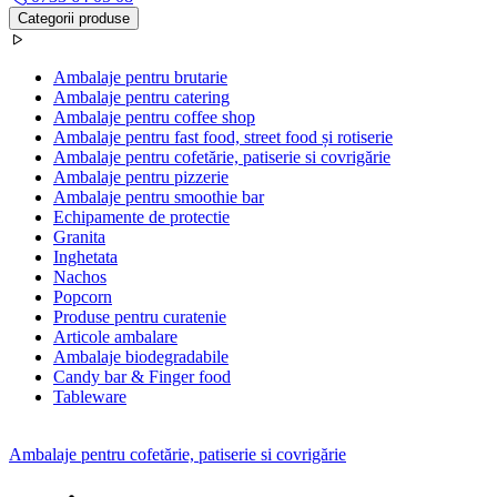
Categorii produse
Ambalaje pentru brutarie
Ambalaje pentru catering
Ambalaje pentru coffee shop
Ambalaje pentru fast food, street food și rotiserie
Ambalaje pentru cofetărie, patiserie si covrigărie
Ambalaje pentru pizzerie
Ambalaje pentru smoothie bar
Echipamente de protectie
Granita
Inghetata
Nachos
Popcorn
Produse pentru curatenie
Articole ambalare
Ambalaje biodegradabile
Candy bar & Finger food
Tableware
Ambalaje pentru cofetărie, patiserie si covrigărie