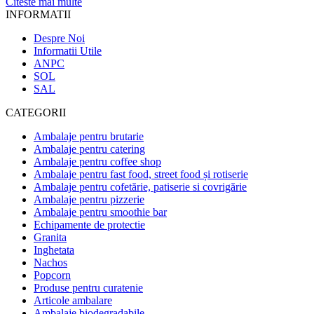
Citeste mai multe
INFORMATII
Despre Noi
Informatii Utile
ANPC
SOL
SAL
CATEGORII
Ambalaje pentru brutarie
Ambalaje pentru catering
Ambalaje pentru coffee shop
Ambalaje pentru fast food, street food și rotiserie
Ambalaje pentru cofetărie, patiserie si covrigărie
Ambalaje pentru pizzerie
Ambalaje pentru smoothie bar
Echipamente de protectie
Granita
Inghetata
Nachos
Popcorn
Produse pentru curatenie
Articole ambalare
Ambalaje biodegradabile