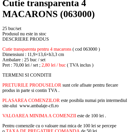
Cutie transparenta 4
MACARONS (063000)
25 buc/set
Produsul nu este in stoc
DESCRIERE PRODUS
Cutie transparenta pentru 4 macarons
( cod 063000 )
Dimensiuni : 11,9×13,6×h3,3 cm
Ambalare
: 25 buc / set
Pret : 70,00 lei / set ;
2,80 lei / buc
( TVA inclus )
TERMENI SI CONDITII
PRETURILE PRODUSELOR
sunt cele afisate pentru fiecare
produs in parte si contin TVA .
PLASAREA COMENZILOR
este posibila numai prin intermediul
site-ului www.ambalaje-cfi.ro
VALOAREA MINIMA A COMENZII
este de 100 lei .
Pentru comenzile cu o valoare mai mica de 100 lei se percepe
o
TAXA DE PREGATIRE COMANDA
de 50 lei .