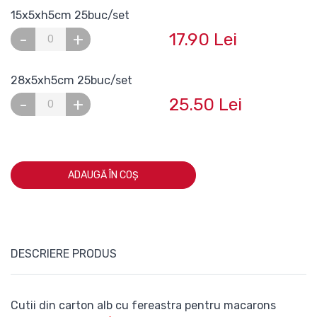
15x5xh5cm 25buc/set
17.90 Lei
-
+
28x5xh5cm 25buc/set
25.50 Lei
-
+
ADAUGĂ ÎN COȘ
DESCRIERE PRODUS
Cutii din carton alb cu fereastra pentru macarons