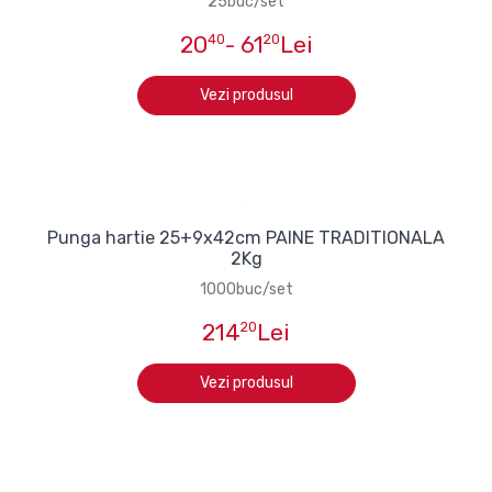
25buc/set
20
40
- 61
20
Lei
Vezi produsul
Punga hartie 25+9x42cm PAINE TRADITIONALA
2Kg
1000buc/set
214
20
Lei
Vezi produsul