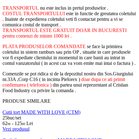
TRANSPORTUL
nu este inclus in pretul produselor .
COSTUL TRANSPORTULUI
este in functie de greutatea coletului
. Inainte de expedierea coletului veti fi contactat pentru a vi se
comunica costul de transport .
TRANSPORTUL ESTE GRATUIT DOAR IN BUCURESTI
pentru comenzi de minim 1000 lei .
PLATA PRODUSELOR COMANDATE
se face la primirea
coletului in sistem ramburs sau prin OP , situatie in care produsele
vor fi expediate clientului in momentul in care banii au intrat in
contul vanzatorului ( in acest caz va vom emite mai intai o factura ) .
Comenzile se pot ridica si de la depozitul nostru din Sos.Giurgiului
nr.33A ,Corp C16 ( in incinta Pielorex )
doar dupa ce ati primit
confirmarea ( telefonica )
din partea unui reprezentant al Cristian
Food Industry cu privire la comanda .
PRODUSE SIMILARE
Cutii tort MADE WITH LOVE (CTM)
25buc/set
62
- 125
Lei
00
00
Vezi produsul