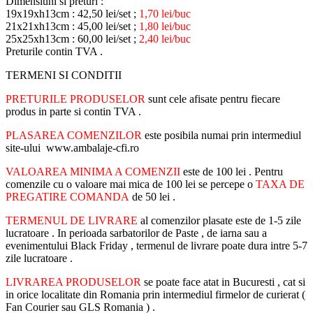
Dimensiuni si preturi :
19x19xh13cm : 42,50 lei/set ;
1,70 lei/buc
21x21xh13cm : 45,00 lei/set ;
1,80 lei/buc
25x25xh13cm : 60,00 lei/set ;
2,40 lei/buc
Preturile contin TVA .
TERMENI SI CONDITII
PRETURILE PRODUSELOR
sunt cele afisate pentru fiecare
produs in parte si contin TVA .
PLASAREA COMENZILOR
este posibila numai prin intermediul
site-ului www.ambalaje-cfi.ro
VALOAREA MINIMA A COMENZII
este de 100 lei . Pentru
comenzile cu o valoare mai mica de 100 lei se percepe o
TAXA DE
PREGATIRE COMANDA
de 50 lei .
TERMENUL DE LIVRARE
al comenzilor plasate este de 1-5 zile
lucratoare . In perioada sarbatorilor de Paste , de iarna sau a
evenimentului Black Friday , termenul de livrare poate dura intre 5-7
zile lucratoare .
LIVRAREA PRODUSELOR
se poate face atat in Bucuresti , cat si
in orice localitate din Romania prin intermediul firmelor de curierat (
Fan Courier sau GLS Romania ) .