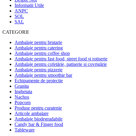
Informatii Utile
ANPC
SOL
SAL
CATEGORII
Ambalaje pentru brutarie
Ambalaje pentru catering
Ambalaje pentru coffee shop
Ambalaje pentru fast food, street food și rotiserie
Ambalaje pentru cofetărie, patiserie si covrigărie
Ambalaje pentru pizzerie
Ambalaje pentru smoothie bar
Echipamente de protectie
Granita
Inghetata
Nachos
Popcorn
Produse pentru curatenie
Articole ambalare
Ambalaje biodegradabile
Candy bar & Finger food
Tableware