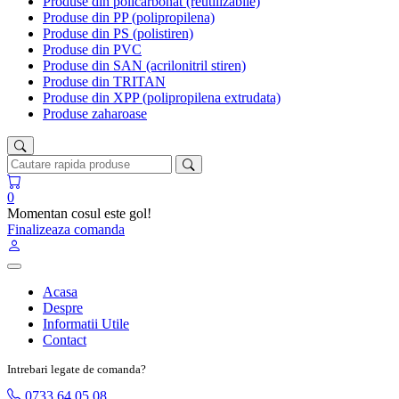
Produse din policarbonat (reutilizabile)
Produse din PP (polipropilena)
Produse din PS (polistiren)
Produse din PVC
Produse din SAN (acrilonitril stiren)
Produse din TRITAN
Produse din XPP (polipropilena extrudata)
Produse zaharoase
0
Momentan cosul este gol!
Finalizeaza comanda
Acasa
Despre
Informatii Utile
Contact
Intrebari legate de comanda?
0733 64 05 08