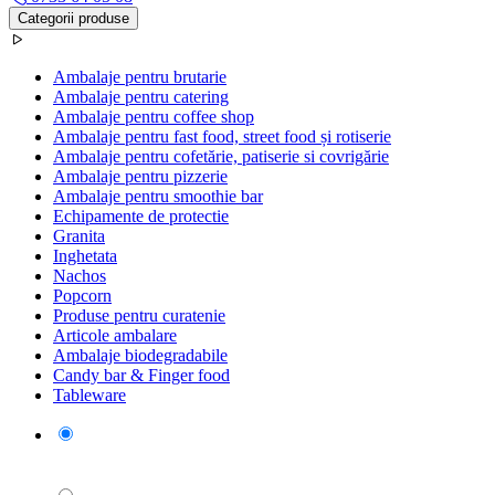
Categorii produse
Ambalaje pentru brutarie
Ambalaje pentru catering
Ambalaje pentru coffee shop
Ambalaje pentru fast food, street food și rotiserie
Ambalaje pentru cofetărie, patiserie si covrigărie
Ambalaje pentru pizzerie
Ambalaje pentru smoothie bar
Echipamente de protectie
Granita
Inghetata
Nachos
Popcorn
Produse pentru curatenie
Articole ambalare
Ambalaje biodegradabile
Candy bar & Finger food
Tableware