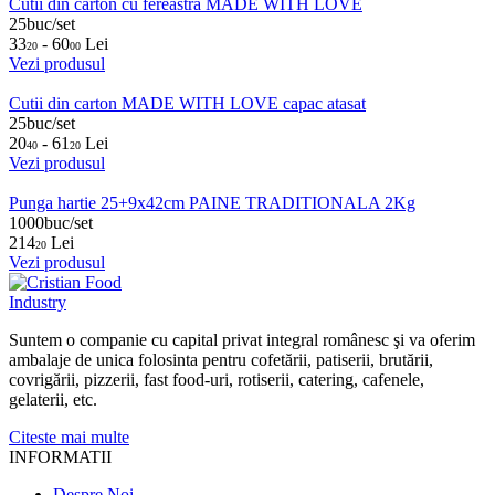
Cutii din carton cu fereastra MADE WITH LOVE
25buc/set
33
- 60
Lei
20
00
Vezi produsul
Cutii din carton MADE WITH LOVE capac atasat
25buc/set
20
- 61
Lei
40
20
Vezi produsul
Punga hartie 25+9x42cm PAINE TRADITIONALA 2Kg
1000buc/set
214
Lei
20
Vezi produsul
Suntem o companie cu capital privat integral românesc şi va oferim
ambalaje de unica folosinta pentru cofetării, patiserii, brutării,
covrigării, pizzerii, fast food-uri, rotiserii, catering, cafenele,
gelaterii, etc.
Citeste mai multe
INFORMATII
Despre Noi