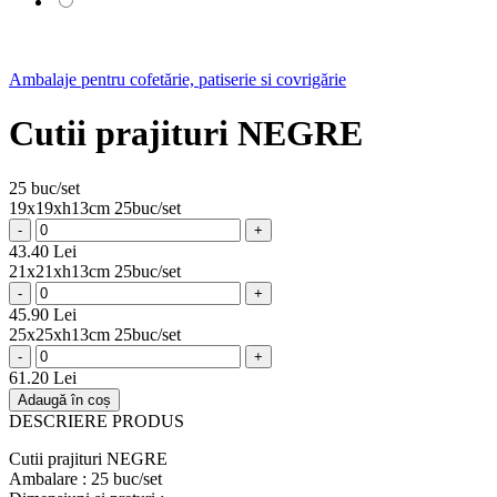
Ambalaje pentru cofetărie, patiserie si covrigărie
Cutii prajituri NEGRE
25 buc/set
19x19xh13cm 25buc/set
-
+
43.40 Lei
21x21xh13cm 25buc/set
-
+
45.90 Lei
25x25xh13cm 25buc/set
-
+
61.20 Lei
Adaugă în coș
DESCRIERE PRODUS
Cutii prajituri NEGRE
Ambalare : 25 buc/set