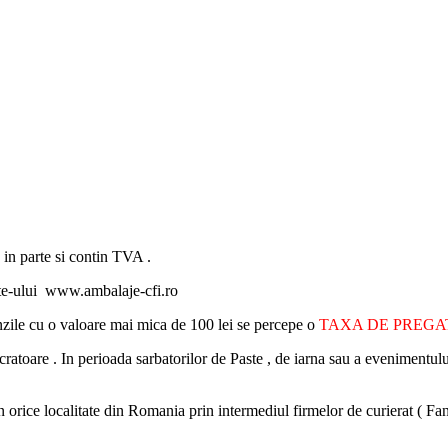
 in parte si contin TVA .
ite-ului www.ambalaje-cfi.ro
nzile cu o valoare mai mica de 100 lei se percepe o
TAXA DE PREG
cratoare . In perioada sarbatorilor de Paste , de iarna sau a evenimentulu
i in orice localitate din Romania prin intermediul firmelor de curierat (