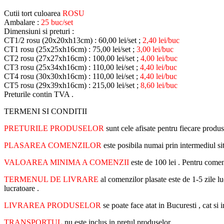
Cutii tort culoarea
ROSU
Ambalare :
25 buc/set
Dimensiuni si preturi :
CT1/2 rosu (20x20xh13cm) : 60,00 lei/set ;
2,40 lei/buc
CT1 rosu (25x25xh16cm) : 75,00 lei/set ;
3,00 lei/buc
CT2 rosu (27x27xh16cm) : 100,00 lei/set ;
4,00 lei/buc
CT3 rosu (25x34xh16cm) : 110,00 lei/set ;
4,40 lei/buc
CT4 rosu (30x30xh16cm) : 110,00 lei/set ;
4,40 lei/buc
CT5 rosu (29x39xh16cm) : 215,00 lei/set ;
8,60 lei/buc
Preturile contin TVA .
TERMENI SI CONDITII
PRETURILE PRODUSELOR
sunt cele afisate pentru fiecare produs
PLASAREA COMENZILOR
este posibila numai prin intermediul s
VALOAREA MINIMA A COMENZII
este de 100 lei . Pentru come
TERMENUL DE LIVRARE
al comenzilor plasate este de 1-5 zile lu
lucratoare .
LIVRAREA PRODUSELOR
se poate face atat in Bucuresti , cat s
TRANSPORTUL
nu este inclus in pretul produselor .