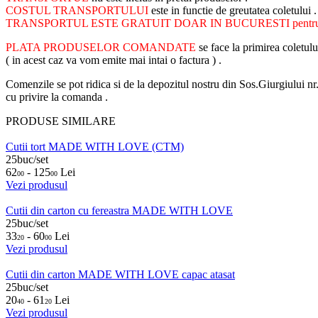
COSTUL TRANSPORTULUI
este in functie de greutatea coletului 
TRANSPORTUL ESTE GRATUIT DOAR IN BUCURESTI pentru com
PLATA PRODUSELOR COMANDATE
se face la primirea coletul
( in acest caz va vom emite mai intai o factura ) .
Comenzile se pot ridica si de la depozitul nostru din Sos.Giurgiului n
cu privire la comanda .
PRODUSE SIMILARE
Cutii tort MADE WITH LOVE (CTM)
25buc/set
62
- 125
Lei
00
00
Vezi produsul
Cutii din carton cu fereastra MADE WITH LOVE
25buc/set
33
- 60
Lei
20
00
Vezi produsul
Cutii din carton MADE WITH LOVE capac atasat
25buc/set
20
- 61
Lei
40
20
Vezi produsul