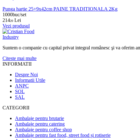
Punga hartie 25+9x42cm PAINE TRADITIONALA 2Kg
1000buc/set
214
Lei
20
Vezi produsul
Suntem o companie cu capital privat integral românesc şi va oferim ambalaj
Citeste mai multe
INFORMATII
Despre Noi
Informatii Utile
ANPC
SOL
SAL
CATEGORII
Ambalaje pentru brutarie
Ambalaje pentru catering
Ambalaje pentru coffee shop
Ambalaje pentru fast food, street food și rotiserie