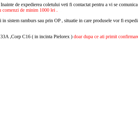
. Inainte de expedierea coletului veti fi contactat pentru a vi se comunica
enzi de minim 1000 lei .
ui in sistem ramburs sau prin OP , situatie in care produsele vor fi expedi
r.33A ,Corp C16 ( in incinta Pielorex )
doar dupa ce ati primit confirmare