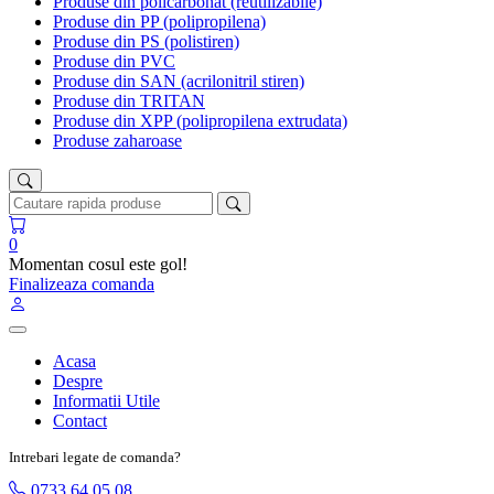
Produse din policarbonat (reutilizabile)
Produse din PP (polipropilena)
Produse din PS (polistiren)
Produse din PVC
Produse din SAN (acrilonitril stiren)
Produse din TRITAN
Produse din XPP (polipropilena extrudata)
Produse zaharoase
0
Momentan cosul este gol!
Finalizeaza comanda
Acasa
Despre
Informatii Utile
Contact
Intrebari legate de comanda?
0733 64 05 08