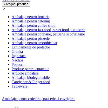
Categorii produse
Ambalaje pentru brutarie
Ambalaje pentru catering
Ambalaje pentru coffee shop
Ambalaje pentru fast food, street food și rotiserie
Ambalaje pentru cofetărie, patiserie si covrigărie
Ambalaje pentru pizzerie
Ambalaje pentru smoothie bar
Echipamente de protectie
Granita
Inghetata
Nachos
Popcorn
Produse pentru curatenie
Articole ambalare
Ambalaje biodegradabile
Candy bar & Finger food
Tableware
Ambalaje pentru cofetărie, patiserie si covrigărie