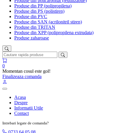
Produse din policarbonat (reutilizabile)
Produse din PP (polipropilena)
Produse din PS (polistiren)
Produse din PVC
Produse din SAN (acrilonitril stiren)
Produse din TRITAN
Produse din XPP (polipropilena extrudata)
Produse zaharoase
0
Momentan cosul este gol!
Finalizeaza comanda
Acasa
Despre
Informatii Utile
Contact
Intrebari legate de comanda?
0733 64 05 08