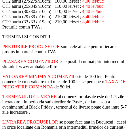
CT2 auriu (27x27xh16cm) : 100,00 lei/set ;
4,00 lei/buc
CT3 auriu (25x34xh16cm) : 110,00 lei/set ;
4,40 lei/buc
CT4 auriu (30x30xh16cm) : 110,00 lei/set ;
4,40 lei/buc
CT5 auriu (29x39xh16cm) : 210,00 lei/set ;
8,40 lei/buc
CT9 auriu (33x33xh19cm) : 210,00 lei/set ;
8,40 lei/buc
Preturile contin TVA .
TERMENI SI CONDITII
PRETURILE PRODUSELOR
sunt cele afisate pentru fiecare
produs in parte si contin TVA .
PLASAREA COMENZILOR
este posibila numai prin intermediul
site-ului www.ambalaje-cfi.ro
VALOAREA MINIMA A COMENZII
este de 100 lei . Pentru
comenzile cu o valoare mai mica de 100 lei se percepe o
TAXA DE
PREGATIRE COMANDA
de 50 lei .
TERMENUL DE LIVRARE
al comenzilor plasate este de 1-5 zile
lucratoare . In perioada sarbatorilor de Paste , de iarna sau a
evenimentului Black Friday , termenul de livrare poate dura intre 5-7
zile lucratoare .
LIVRAREA PRODUSELOR
se poate face atat in Bucuresti , cat si
in orice localitate din Romania prin intermediul firmelor de curierat (