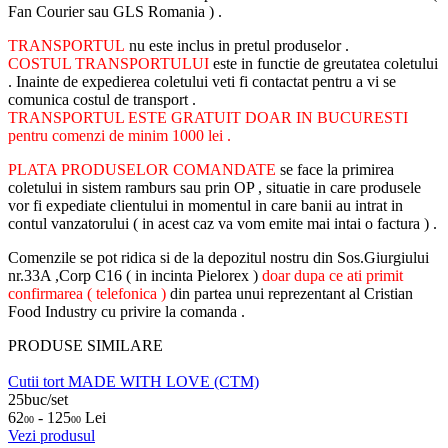
Fan Courier sau GLS Romania ) .
TRANSPORTUL
nu este inclus in pretul produselor .
COSTUL TRANSPORTULUI
este in functie de greutatea coletului
. Inainte de expedierea coletului veti fi contactat pentru a vi se
comunica costul de transport .
TRANSPORTUL ESTE GRATUIT DOAR IN BUCURESTI
pentru comenzi de minim 1000 lei .
PLATA PRODUSELOR COMANDATE
se face la primirea
coletului in sistem ramburs sau prin OP , situatie in care produsele
vor fi expediate clientului in momentul in care banii au intrat in
contul vanzatorului ( in acest caz va vom emite mai intai o factura ) .
Comenzile se pot ridica si de la depozitul nostru din Sos.Giurgiului
nr.33A ,Corp C16 ( in incinta Pielorex )
doar dupa ce ati primit
confirmarea ( telefonica )
din partea unui reprezentant al Cristian
Food Industry cu privire la comanda .
PRODUSE SIMILARE
Cutii tort MADE WITH LOVE (CTM)
25buc/set
62
- 125
Lei
00
00
Vezi produsul