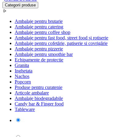
Categorii produse
Ambalaje pentru brutarie
Ambalaje pentru catering
Ambalaje pentru coffee shop
Ambalaje pentru fast food, street food și rotiserie
Ambalaje pentru cofetărie, patiserie si covrigărie
Ambalaje pentru pizzerie
Ambalaje pentru smoothie bar
Echipamente de protectie
Granita
Inghetata
Nachos
Popcorn
Produse pentru curatenie
Articole ambalare
Ambalaje biodegradabile
Candy bar & Finger food
Tableware