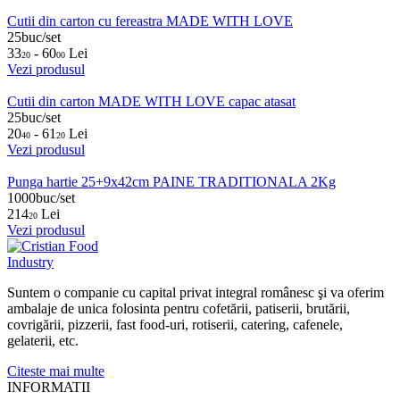
Cutii din carton cu fereastra MADE WITH LOVE
25buc/set
33
- 60
Lei
20
00
Vezi produsul
Cutii din carton MADE WITH LOVE capac atasat
25buc/set
20
- 61
Lei
40
20
Vezi produsul
Punga hartie 25+9x42cm PAINE TRADITIONALA 2Kg
1000buc/set
214
Lei
20
Vezi produsul
Suntem o companie cu capital privat integral românesc şi va oferim
ambalaje de unica folosinta pentru cofetării, patiserii, brutării,
covrigării, pizzerii, fast food-uri, rotiserii, catering, cafenele,
gelaterii, etc.
Citeste mai multe
INFORMATII