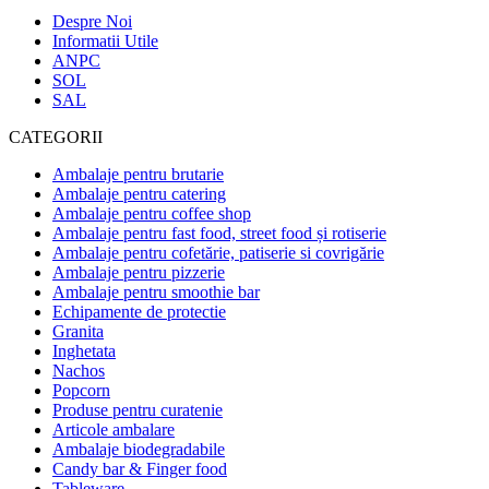
Despre Noi
Informatii Utile
ANPC
SOL
SAL
CATEGORII
Ambalaje pentru brutarie
Ambalaje pentru catering
Ambalaje pentru coffee shop
Ambalaje pentru fast food, street food și rotiserie
Ambalaje pentru cofetărie, patiserie si covrigărie
Ambalaje pentru pizzerie
Ambalaje pentru smoothie bar
Echipamente de protectie
Granita
Inghetata
Nachos
Popcorn
Produse pentru curatenie
Articole ambalare
Ambalaje biodegradabile
Candy bar & Finger food
Tableware