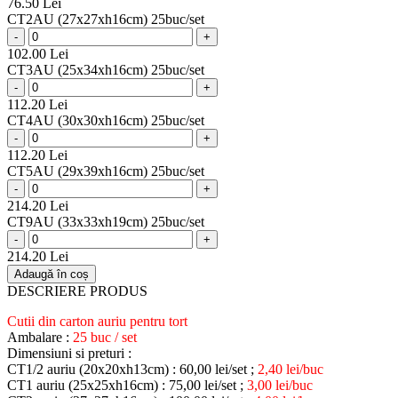
76.50 Lei
CT2AU (27x27xh16cm) 25buc/set
-
+
102.00 Lei
CT3AU (25x34xh16cm) 25buc/set
-
+
112.20 Lei
CT4AU (30x30xh16cm) 25buc/set
-
+
112.20 Lei
CT5AU (29x39xh16cm) 25buc/set
-
+
214.20 Lei
CT9AU (33x33xh19cm) 25buc/set
-
+
214.20 Lei
Adaugă în coș
DESCRIERE PRODUS
Cutii din carton auriu pentru tort
Ambalare :
25 buc / set
Dimensiuni si preturi :
CT1/2 auriu (20x20xh13cm) : 60,00 lei/set ;
2,40 lei/buc
CT1 auriu (25x25xh16cm) : 75,00 lei/set ;
3,00 lei/buc