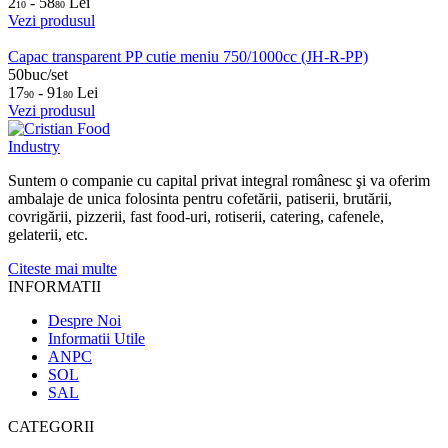
2
- 58
Lei
10
80
Vezi produsul
Capac transparent PP cutie meniu 750/1000cc (JH-R-PP)
50buc/set
17
- 91
Lei
90
80
Vezi produsul
Suntem o companie cu capital privat integral românesc şi va oferim
ambalaje de unica folosinta pentru cofetării, patiserii, brutării,
covrigării, pizzerii, fast food-uri, rotiserii, catering, cafenele,
gelaterii, etc.
Citeste mai multe
INFORMATII
Despre Noi
Informatii Utile
ANPC
SOL
SAL
CATEGORII