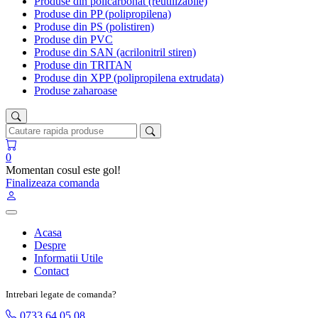
Produse din policarbonat (reutilizabile)
Produse din PP (polipropilena)
Produse din PS (polistiren)
Produse din PVC
Produse din SAN (acrilonitril stiren)
Produse din TRITAN
Produse din XPP (polipropilena extrudata)
Produse zaharoase
0
Momentan cosul este gol!
Finalizeaza comanda
Acasa
Despre
Informatii Utile
Contact
Intrebari legate de comanda?
0733 64 05 08