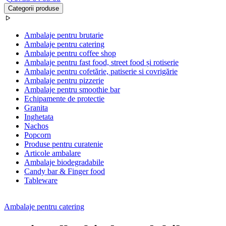
Categorii produse
Ambalaje pentru brutarie
Ambalaje pentru catering
Ambalaje pentru coffee shop
Ambalaje pentru fast food, street food și rotiserie
Ambalaje pentru cofetărie, patiserie si covrigărie
Ambalaje pentru pizzerie
Ambalaje pentru smoothie bar
Echipamente de protectie
Granita
Inghetata
Nachos
Popcorn
Produse pentru curatenie
Articole ambalare
Ambalaje biodegradabile
Candy bar & Finger food
Tableware
Ambalaje pentru catering