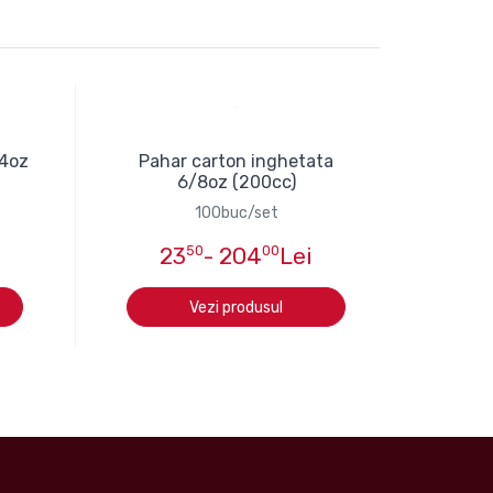
 4oz
Pahar carton inghetata
6/8oz (200cc)
100buc/set
23
50
- 204
00
Lei
Vezi produsul