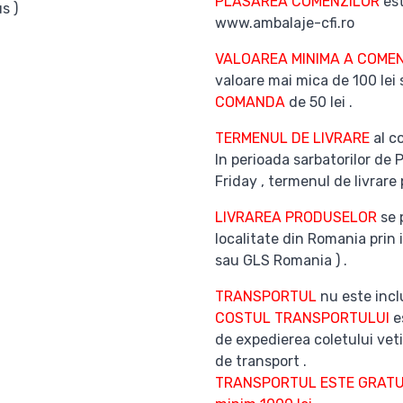
PLASAREA COMENZILOR
est
s )
www.ambalaje-cfi.ro
VALOAREA MINIMA A COMEN
valoare mai mica de 100 lei
COMANDA
de 50 lei .
TERMENUL DE LIVRARE
al co
In perioada sarbatorilor de 
Friday , termenul de livrare 
LIVRAREA PRODUSELOR
se 
localitate din Romania prin 
sau GLS Romania ) .
TRANSPORTUL
nu este inclu
COSTUL TRANSPORTULUI
es
de expedierea coletului veti
de transport .
TRANSPORTUL ESTE GRATUI