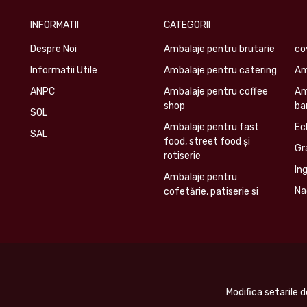
INFORMATII
CATEGORII
Despre Noi
Ambalaje pentru brutarie
co
Informatii Utile
Ambalaje pentru catering
Am
ANPC
Ambalaje pentru coffee
Am
shop
ba
SOL
Ambalaje pentru fast
Ec
SAL
food, street food și
Gr
rotiserie
In
Ambalaje pentru
Na
cofetărie, patiserie si
Modifica setarile 