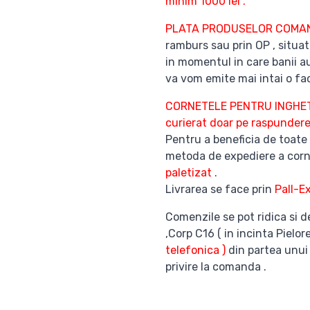
minim 1000 lei .
PLATA PRODUSELOR COM
ramburs sau prin OP , situat
in momentul in care banii au
va vom emite mai intai o fac
CORNETELE PENTRU INGHETATA
curierat doar pe raspunderea
Pentru a beneficia de toate
metoda de expediere a corn
paletizat
.
Livrarea se face prin
Pall-E
Comenzile se pot ridica si d
,Corp C16 ( in incinta Pielor
telefonica )
din partea unui
privire la comanda .