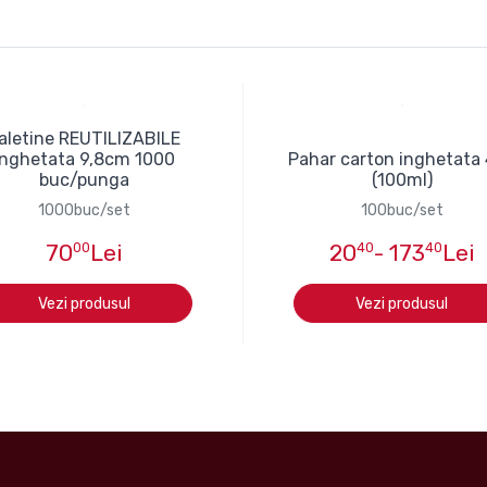
aletine REUTILIZABILE
inghetata 9,8cm 1000
Pahar carton inghetata
buc/punga
(100ml)
1000buc/set
100buc/set
70
00
Lei
20
40
- 173
40
Lei
Vezi produsul
Vezi produsul