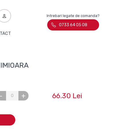
Intrebari legate de comanda?
0733 64 05 08
TACT
INIMIOARA
66.30 Lei
-
+