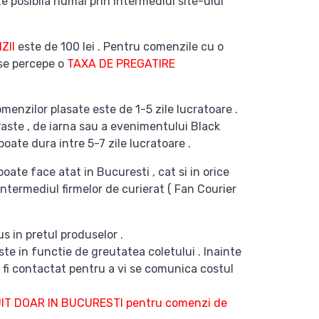
e posibila numai prin intermediul site-ului
ZII
este de 100 lei . Pentru comenzile cu o
 se percepe o
TAXA DE PREGATIRE
menzilor plasate este de 1-5 zile lucratoare .
Paste , de iarna sau a evenimentului Black
poate dura intre 5-7 zile lucratoare .
poate face atat in Bucuresti , cat si in orice
intermediul firmelor de curierat ( Fan Courier
s in pretul produselor .
te in functie de greutatea coletului . Inainte
 fi contactat pentru a vi se comunica costul
T DOAR IN BUCURESTI pentru comenzi de