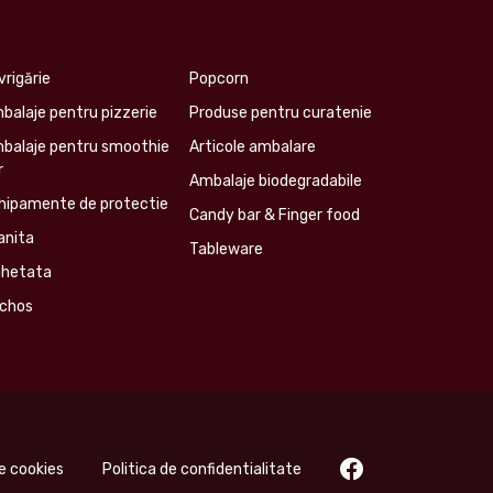
vrigărie
Popcorn
balaje pentru pizzerie
Produse pentru curatenie
balaje pentru smoothie
Articole ambalare
r
Ambalaje biodegradabile
hipamente de protectie
Candy bar & Finger food
anita
Tableware
ghetata
chos
de cookies
Politica de confidentialitate