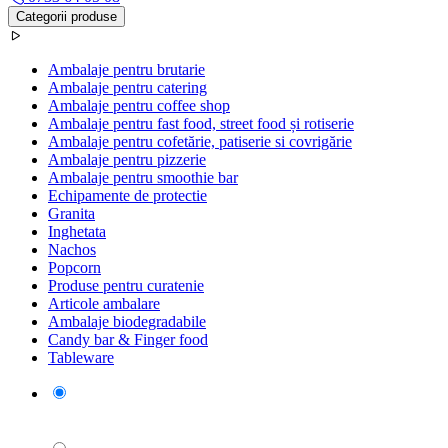
Categorii produse
Ambalaje pentru brutarie
Ambalaje pentru catering
Ambalaje pentru coffee shop
Ambalaje pentru fast food, street food și rotiserie
Ambalaje pentru cofetărie, patiserie si covrigărie
Ambalaje pentru pizzerie
Ambalaje pentru smoothie bar
Echipamente de protectie
Granita
Inghetata
Nachos
Popcorn
Produse pentru curatenie
Articole ambalare
Ambalaje biodegradabile
Candy bar & Finger food
Tableware