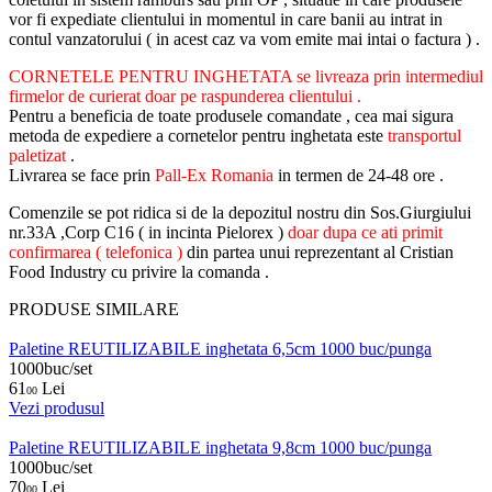
vor fi expediate clientului in momentul in care banii au intrat in
contul vanzatorului ( in acest caz va vom emite mai intai o factura ) .
CORNETELE PENTRU INGHETATA se livreaza prin intermediul
firmelor de curierat doar pe raspunderea clientului .
Pentru a beneficia de toate produsele comandate , cea mai sigura
metoda de expediere a cornetelor pentru inghetata este
transportul
paletizat
.
Livrarea se face prin
Pall-Ex Romania
in termen de 24-48 ore .
Comenzile se pot ridica si de la depozitul nostru din Sos.Giurgiului
nr.33A ,Corp C16 ( in incinta Pielorex )
doar dupa ce ati primit
confirmarea ( telefonica )
din partea unui reprezentant al Cristian
Food Industry cu privire la comanda .
PRODUSE SIMILARE
Paletine REUTILIZABILE inghetata 6,5cm 1000 buc/punga
1000buc/set
61
Lei
00
Vezi produsul
Paletine REUTILIZABILE inghetata 9,8cm 1000 buc/punga
1000buc/set
70
Lei
00