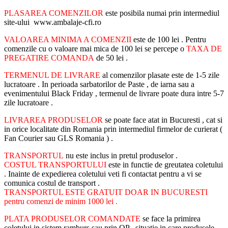
PLASAREA COMENZILOR
este posibila numai prin intermediul
site-ului www.ambalaje-cfi.ro
VALOAREA MINIMA A COMENZII
este de 100 lei . Pentru
comenzile cu o valoare mai mica de 100 lei se percepe o
TAXA DE
PREGATIRE COMANDA
de 50 lei .
TERMENUL DE LIVRARE
al comenzilor plasate este de 1-5 zile
lucratoare . In perioada sarbatorilor de Paste , de iarna sau a
evenimentului Black Friday , termenul de livrare poate dura intre 5-7
zile lucratoare .
LIVRAREA PRODUSELOR
se poate face atat in Bucuresti , cat si
in orice localitate din Romania prin intermediul firmelor de curierat (
Fan Courier sau GLS Romania ) .
TRANSPORTUL
nu este inclus in pretul produselor .
COSTUL TRANSPORTULUI
este in functie de greutatea coletului
. Inainte de expedierea coletului veti fi contactat pentru a vi se
comunica costul de transport .
TRANSPORTUL ESTE GRATUIT DOAR IN BUCURESTI
pentru comenzi de minim 1000 lei .
PLATA PRODUSELOR COMANDATE
se face la primirea
coletului in sistem ramburs sau prin OP , situatie in care produsele