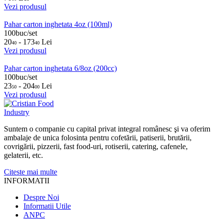
Vezi produsul
Pahar carton inghetata 4oz (100ml)
100buc/set
20
- 173
Lei
40
40
Vezi produsul
Pahar carton inghetata 6/8oz (200cc)
100buc/set
23
- 204
Lei
50
00
Vezi produsul
Suntem o companie cu capital privat integral românesc şi va oferim
ambalaje de unica folosinta pentru cofetării, patiserii, brutării,
covrigării, pizzerii, fast food-uri, rotiserii, catering, cafenele,
gelaterii, etc.
Citeste mai multe
INFORMATII
Despre Noi
Informatii Utile
ANPC