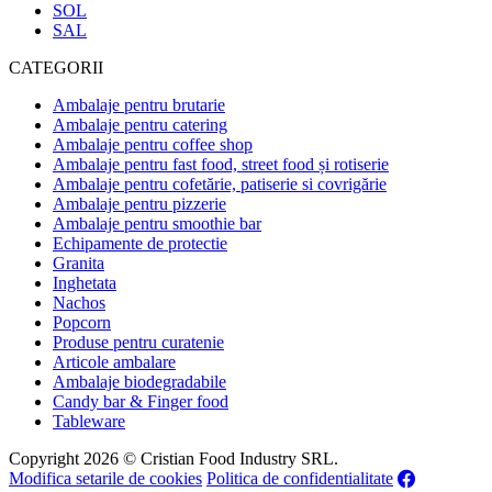
SOL
SAL
CATEGORII
Ambalaje pentru brutarie
Ambalaje pentru catering
Ambalaje pentru coffee shop
Ambalaje pentru fast food, street food și rotiserie
Ambalaje pentru cofetărie, patiserie si covrigărie
Ambalaje pentru pizzerie
Ambalaje pentru smoothie bar
Echipamente de protectie
Granita
Inghetata
Nachos
Popcorn
Produse pentru curatenie
Articole ambalare
Ambalaje biodegradabile
Candy bar & Finger food
Tableware
Copyright 2026 © Cristian Food Industry SRL.
Modifica setarile de cookies
Politica de confidentialitate