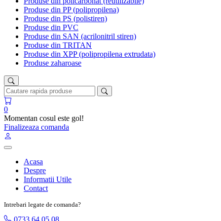
Produse din policarbonat (reutilizabile)
Produse din PP (polipropilena)
Produse din PS (polistiren)
Produse din PVC
Produse din SAN (acrilonitril stiren)
Produse din TRITAN
Produse din XPP (polipropilena extrudata)
Produse zaharoase
0
Momentan cosul este gol!
Finalizeaza comanda
Acasa
Despre
Informatii Utile
Contact
Intrebari legate de comanda?
0733 64 05 08