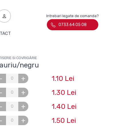
Intrebari legate de comanda?
0733 64 05 08
TACT
ISERIE SI COVRIGĂRIE
 auriu/negru
1.10 Lei
-
+
1.30 Lei
-
+
1.40 Lei
-
+
1.50 Lei
-
+