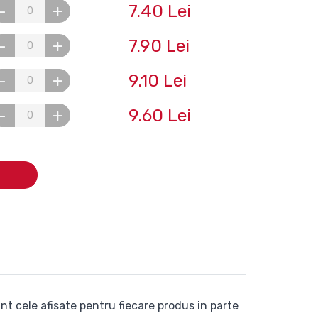
7.40 Lei
-
+
7.90 Lei
-
+
9.10 Lei
-
+
9.60 Lei
-
+
nt cele afisate pentru fiecare produs in parte