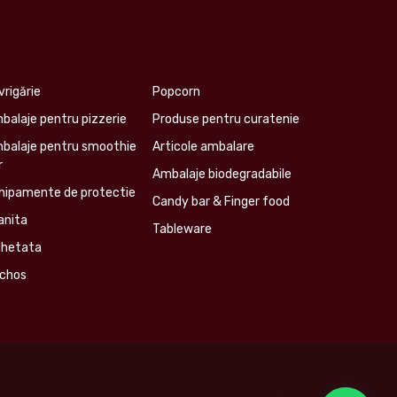
vrigărie
Popcorn
balaje pentru pizzerie
Produse pentru curatenie
balaje pentru smoothie
Articole ambalare
r
Ambalaje biodegradabile
hipamente de protectie
Candy bar & Finger food
anita
Tableware
ghetata
chos