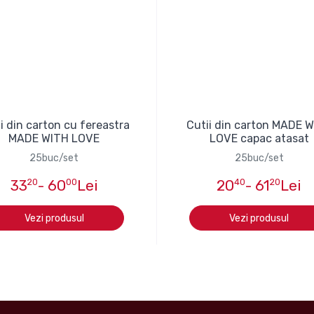
i din carton cu fereastra
Cutii din carton MADE 
MADE WITH LOVE
LOVE capac atasat
25buc/set
25buc/set
33
20
- 60
00
Lei
20
40
- 61
20
Lei
Vezi produsul
Vezi produsul