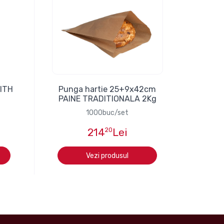
WITH
Punga hartie 25+9x42cm
PAINE TRADITIONALA 2Kg
1000buc/set
214
20
Lei
Vezi produsul