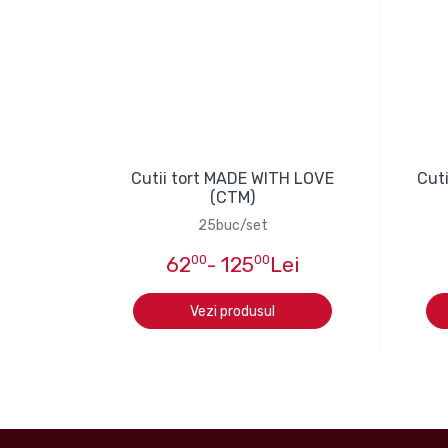
Cutii tort MADE WITH LOVE
Cuti
(CTM)
25buc/set
62
00
- 125
00
Lei
Vezi produsul