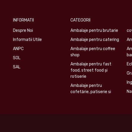
INFORMATII
CATEGORII
Despre Noi
Ambalaje pentru brutarie
co
Informatii Utile
Ambalaje pentru catering
Am
ANPC
Ambalaje pentru coffee
Am
shop
ba
SOL
Ambalaje pentru fast
Ec
SAL
food, street food și
Gr
rotiserie
In
Ambalaje pentru
Na
cofetărie, patiserie si