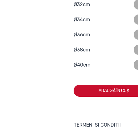
Ø32cm
Ø34cm
Ø36cm
Ø38cm
Ø40cm
ADAUGĂ ÎN COȘ
TERMENI SI CONDITII