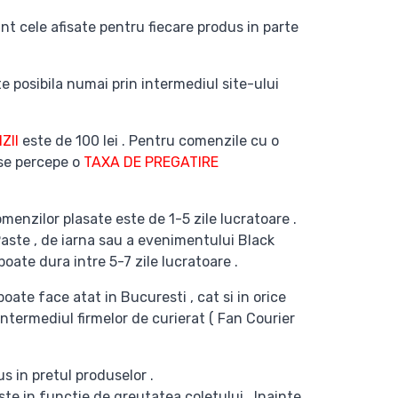
nt cele afisate pentru fiecare produs in parte
e posibila numai prin intermediul site-ului
ZII
este de 100 lei . Pentru comenzile cu o
 se percepe o
TAXA DE PREGATIRE
menzilor plasate este de 1-5 zile lucratoare .
Paste , de iarna sau a evenimentului Black
poate dura intre 5-7 zile lucratoare .
poate face atat in Bucuresti , cat si in orice
intermediul firmelor de curierat ( Fan Courier
s in pretul produselor .
te in functie de greutatea coletului . Inainte