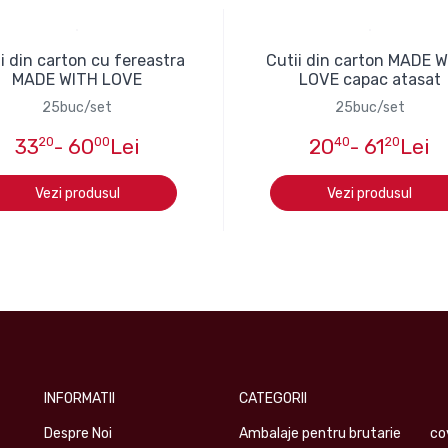
i din carton cu fereastra
Cutii din carton MADE 
MADE WITH LOVE
LOVE capac atasat
25buc/set
25buc/set
33
20
- 60
00
Lei
20
40
- 61
20
Lei
Vezi produsul
Vezi produsul
INFORMATII
CATEGORII
Despre Noi
Ambalaje pentru brutarie
co