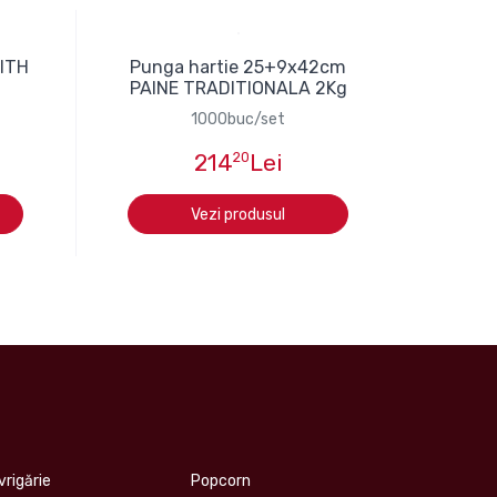
WITH
Punga hartie 25+9x42cm
PAINE TRADITIONALA 2Kg
1000buc/set
214
20
Lei
Vezi produsul
vrigărie
Popcorn