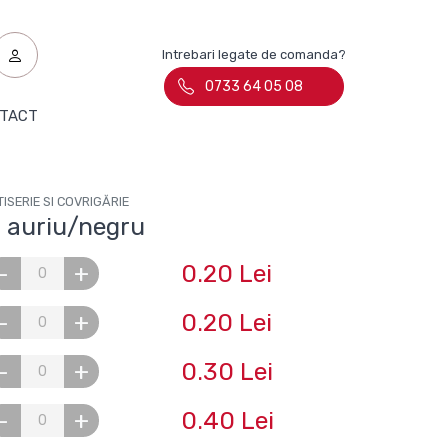
Intrebari legate de comanda?
0733 64 05 08
TACT
ISERIE SI COVRIGĂRIE
 auriu/negru
0.20 Lei
-
+
0.20 Lei
-
+
0.30 Lei
-
+
0.40 Lei
-
+