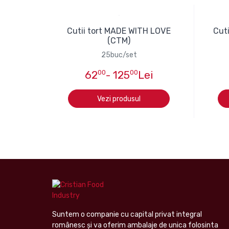
Cutii tort MADE WITH LOVE
Cuti
(CTM)
25buc/set
62
00
- 125
00
Lei
Vezi produsul
Suntem o companie cu capital privat integral
românesc şi va oferim ambalaje de unica folosinta