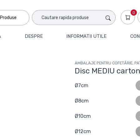
0
Produse
A
DESPRE
INFORMATII UTILE
CON
AMBALAJE PENTRU COFETĂRIE, PAT
Disc MEDIU carton
Ø7cm
Ø8cm
Ø10cm
Ø12cm