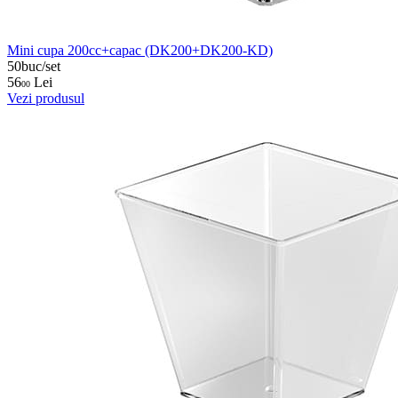
Mini cupa 200cc+capac (DK200+DK200-KD)
50buc/set
56
Lei
00
Vezi produsul