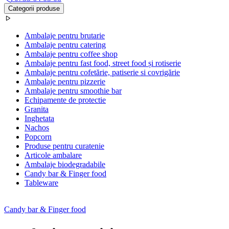
Categorii produse
Ambalaje pentru brutarie
Ambalaje pentru catering
Ambalaje pentru coffee shop
Ambalaje pentru fast food, street food și rotiserie
Ambalaje pentru cofetărie, patiserie si covrigărie
Ambalaje pentru pizzerie
Ambalaje pentru smoothie bar
Echipamente de protectie
Granita
Inghetata
Nachos
Popcorn
Produse pentru curatenie
Articole ambalare
Ambalaje biodegradabile
Candy bar & Finger food
Tableware
Candy bar & Finger food