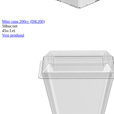
Mini cupa 200cc (DK200)
50buc/set
45
Lei
00
Vezi produsul