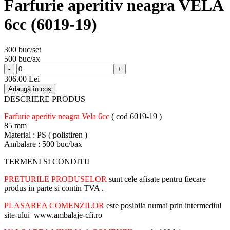
Farfurie aperitiv neagra VELA
6cc (6019-19)
300 buc/set
500 buc/ax
-
+
306.00 Lei
Adaugă în coș
DESCRIERE PRODUS
Farfurie aperitiv neagra Vela 6cc
( cod 6019-19 )
85 mm
Material : PS ( polistiren )
Ambalare : 500 buc/bax
TERMENI SI CONDITII
PRETURILE PRODUSELOR
sunt cele afisate pentru fiecare
produs in parte si contin TVA .
PLASAREA COMENZILOR
este posibila numai prin intermediul
site-ului www.ambalaje-cfi.ro