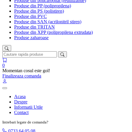
Produse din policarbonat (reutilizabile)
Produse din PP (polipropilena)
Produse din PS (polistiren)
Produse din PVC
Produse din SAN (acrilonitril stiren)
Produse din TRITAN
Produse din XPP (polipropilena extrudata)
Produse zaharoase
0
Momentan cosul este gol!
Finalizeaza comanda
Acasa
Despre
Informatii Utile
Contact
Intrebari legate de comanda?
0733 64 05 08