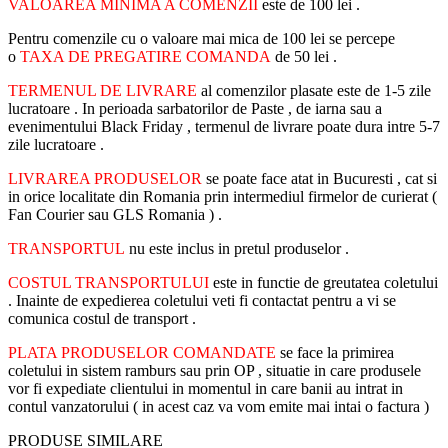
VALOAREA MINIMA A COMENZII
este de 100 lei .
Pentru comenzile cu o valoare mai mica de 100 lei se percepe
o
TAXA DE PREGATIRE COMANDA
de 50 lei .
TERMENUL DE LIVRARE
al comenzilor plasate este de 1-5 zile
lucratoare . In perioada sarbatorilor de Paste , de iarna sau a
evenimentului Black Friday , termenul de livrare poate dura intre 5-7
zile lucratoare .
LIVRAREA PRODUSELOR
se poate face atat in Bucuresti , cat si
in orice localitate din Romania prin intermediul firmelor de curierat (
Fan Courier sau GLS Romania ) .
TRANSPORTUL
nu este inclus in pretul produselor .
COSTUL TRANSPORTULUI
este in functie de greutatea coletului
. Inainte de expedierea coletului veti fi contactat pentru a vi se
comunica costul de transport .
PLATA PRODUSELOR COMANDATE
se face la primirea
coletului in sistem ramburs sau prin OP , situatie in care produsele
vor fi expediate clientului in momentul in care banii au intrat in
contul vanzatorului ( in acest caz va vom emite mai intai o factura )
PRODUSE SIMILARE