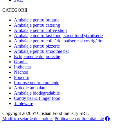
SAL
CATEGORII
Ambalaje pentru brutarie
Ambalaje pentru catering
Ambalaje pentru coffee shop
Ambalaje pentru fast food, street food și rotiserie
Ambalaje pentru cofetărie, patiserie si covrigărie
Ambalaje pentru pizzerie
Ambalaje pentru smoothie bar
Echipamente de protectie
Granita
Inghetata
Nachos
Popcorn
Produse pentru curatenie
Articole ambalare
Ambalaje biodegradabile
Candy bar & Finger food
Tableware
Copyright 2026 © Cristian Food Industry SRL.
Modifica setarile de cookies
Politica de confidentialitate