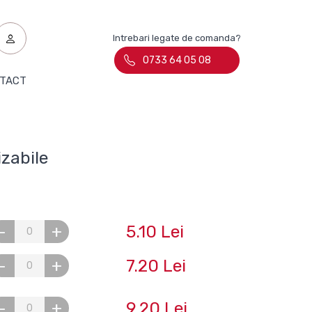
Intrebari legate de comanda?
0733 64 05 08
TACT
izabile
5.10 Lei
-
+
7.20 Lei
-
+
9.20 Lei
-
+