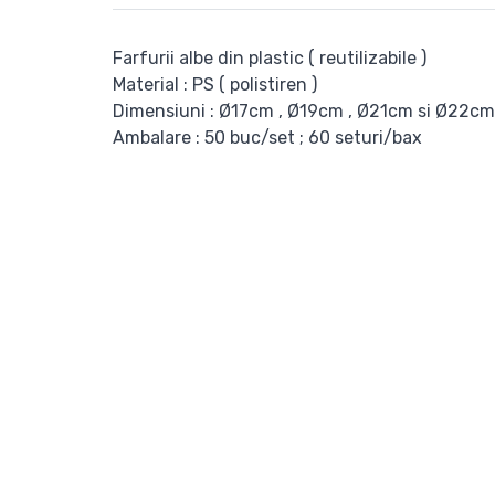
Farfurii albe din plastic ( reutilizabile )
Material : PS ( polistiren )
Dimensiuni : Ø17cm , Ø19cm , Ø21cm si Ø22cm
Ambalare : 50 buc/set ; 60 seturi/bax