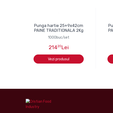
Punga hartie 25+9x42cm
Pu
PAINE TRADITIONALA 2Kg
PA
1000buc/set
214
20
Lei
Vezi produsul