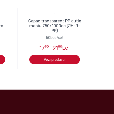
Capac transparent PP cutie
cm
meniu 750/1000cc (JH-R-
PP)
50buc/set
17
90
- 91
80
Lei
Vezi produsul