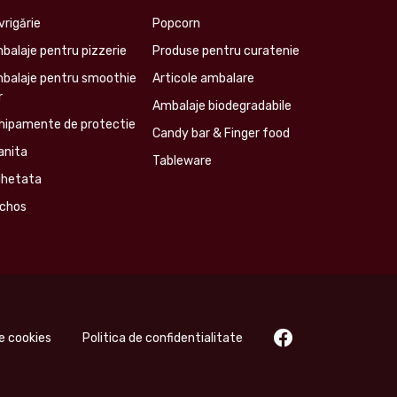
vrigărie
Popcorn
balaje pentru pizzerie
Produse pentru curatenie
balaje pentru smoothie
Articole ambalare
r
Ambalaje biodegradabile
hipamente de protectie
Candy bar & Finger food
anita
Tableware
ghetata
chos
de cookies
Politica de confidentialitate