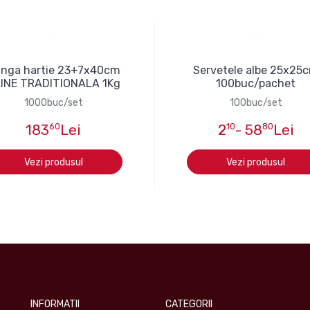
nga hartie 23+7x40cm
Servetele albe 25x25
INE TRADITIONALA 1Kg
100buc/pachet
1000buc/set
100buc/set
183
60
Lei
2
10
- 58
80
Lei
Vezi produsul
Vezi produsul
INFORMATII
CATEGORII