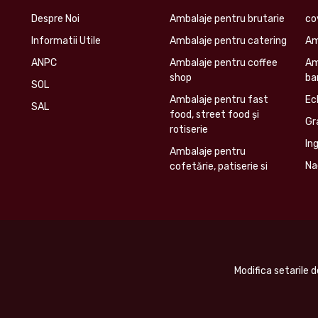
Despre Noi
Ambalaje pentru brutarie
co
Informatii Utile
Ambalaje pentru catering
Am
ANPC
Ambalaje pentru coffee
Am
shop
ba
SOL
Ambalaje pentru fast
Ec
SAL
food, street food și
Gr
rotiserie
In
Ambalaje pentru
Na
cofetărie, patiserie si
Modifica setarile 