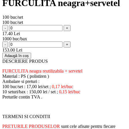
FURCULITA neagra+servetel
100 buc/set
100 buc/set
-
+
17.40 Lei
1000 buc/bax
-
+
153.00 Lei
Adaugă în coș
DESCRIERE PRODUS
FURCULITA neagra reutilizabila + servetel
Material : PS ( polistiren )
Ambalare si preturi :
100 buc/set : 17,00 lei/set ;
0,17 lei/buc
10 seturi/bax : 150,00 lei / set ;
0,15 lei/buc
Preturile contin TVA .
TERMENI SI CONDITII
PRETURILE PRODUSELOR
sunt cele afisate pentru fiecare