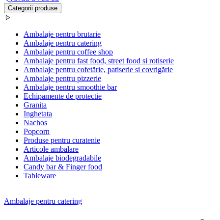
Categorii produse
Ambalaje pentru brutarie
Ambalaje pentru catering
Ambalaje pentru coffee shop
Ambalaje pentru fast food, street food și rotiserie
Ambalaje pentru cofetărie, patiserie si covrigărie
Ambalaje pentru pizzerie
Ambalaje pentru smoothie bar
Echipamente de protectie
Granita
Inghetata
Nachos
Popcorn
Produse pentru curatenie
Articole ambalare
Ambalaje biodegradabile
Candy bar & Finger food
Tableware
Ambalaje pentru catering