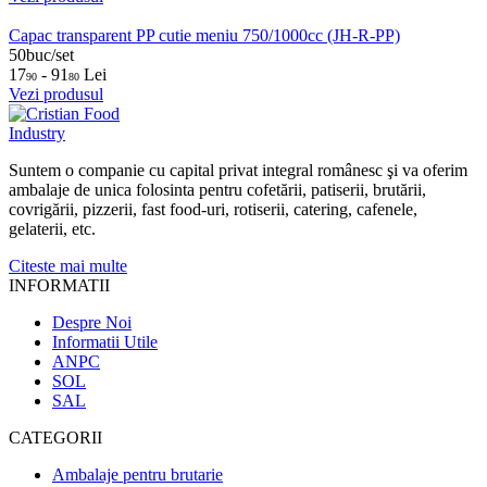
Capac transparent PP cutie meniu 750/1000cc (JH-R-PP)
50buc/set
17
- 91
Lei
90
80
Vezi produsul
Suntem o companie cu capital privat integral românesc şi va oferim
ambalaje de unica folosinta pentru cofetării, patiserii, brutării,
covrigării, pizzerii, fast food-uri, rotiserii, catering, cafenele,
gelaterii, etc.
Citeste mai multe
INFORMATII
Despre Noi
Informatii Utile
ANPC
SOL
SAL
CATEGORII
Ambalaje pentru brutarie