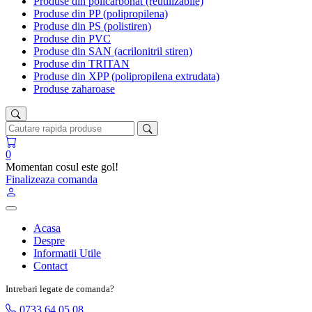
Produse din policarbonat (reutilizabile)
Produse din PP (polipropilena)
Produse din PS (polistiren)
Produse din PVC
Produse din SAN (acrilonitril stiren)
Produse din TRITAN
Produse din XPP (polipropilena extrudata)
Produse zaharoase
0
Momentan cosul este gol!
Finalizeaza comanda
Acasa
Despre
Informatii Utile
Contact
Intrebari legate de comanda?
0733 64 05 08