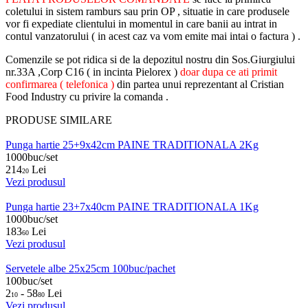
coletului in sistem ramburs sau prin OP , situatie in care produsele
vor fi expediate clientului in momentul in care banii au intrat in
contul vanzatorului ( in acest caz va vom emite mai intai o factura ) .
Comenzile se pot ridica si de la depozitul nostru din Sos.Giurgiului
nr.33A ,Corp C16 ( in incinta Pielorex )
doar dupa ce ati primit
confirmarea ( telefonica )
din partea unui reprezentant al Cristian
Food Industry cu privire la comanda .
PRODUSE SIMILARE
Punga hartie 25+9x42cm PAINE TRADITIONALA 2Kg
1000buc/set
214
Lei
20
Vezi produsul
Punga hartie 23+7x40cm PAINE TRADITIONALA 1Kg
1000buc/set
183
Lei
60
Vezi produsul
Servetele albe 25x25cm 100buc/pachet
100buc/set
2
- 58
Lei
10
80
Vezi produsul