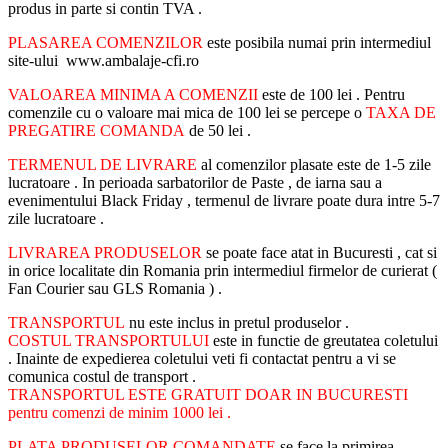
produs in parte si contin TVA .
PLASAREA COMENZILOR
este posibila numai prin intermediul
site-ului www.ambalaje-cfi.ro
VALOAREA MINIMA A COMENZII
este de 100 lei . Pentru
comenzile cu o valoare mai mica de 100 lei se percepe o
TAXA DE
PREGATIRE COMANDA
de 50 lei .
TERMENUL DE LIVRARE
al comenzilor plasate este de 1-5 zile
lucratoare . In perioada sarbatorilor de Paste , de iarna sau a
evenimentului Black Friday , termenul de livrare poate dura intre 5-7
zile lucratoare .
LIVRAREA PRODUSELOR
se poate face atat in Bucuresti , cat si
in orice localitate din Romania prin intermediul firmelor de curierat (
Fan Courier sau GLS Romania ) .
TRANSPORTUL
nu este inclus in pretul produselor .
COSTUL TRANSPORTULUI
este in functie de greutatea coletului
. Inainte de expedierea coletului veti fi contactat pentru a vi se
comunica costul de transport .
TRANSPORTUL ESTE GRATUIT DOAR IN BUCURESTI
pentru comenzi de minim 1000 lei .
PLATA PRODUSELOR COMANDATE
se face la primirea