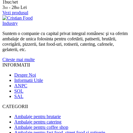
1buc/set
3
- 28
Lei
10
60
Vezi produsul
Suntem o companie cu capital privat integral românesc şi va oferim
ambalaje de unica folosinta pentru cofetării, patiserii, brutării,
covrigării, pizzerii, fast food-uri, rotiserii, catering, cafenele,
gelaterii, etc.
Citeste mai multe
INFORMATII
Despre Noi
Informatii Utile
ANPC
SOL
SAL
CATEGORII
Ambalaje pentru brutarie
Ambalaje pentru catering
Ambalaje pentru coffee shop
Ambalaje pentru fast food, street food și rotiserie