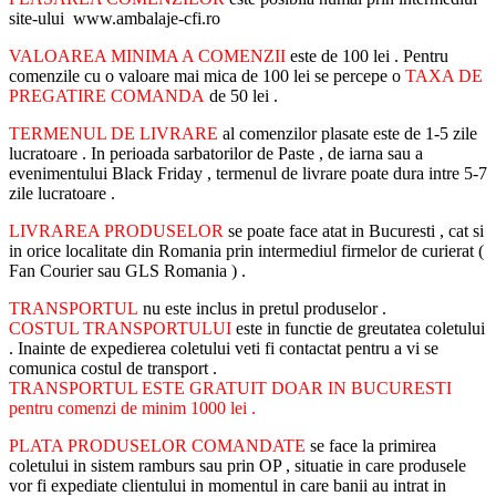
site-ului www.ambalaje-cfi.ro
VALOAREA MINIMA A COMENZII
este de 100 lei . Pentru
comenzile cu o valoare mai mica de 100 lei se percepe o
TAXA DE
PREGATIRE COMANDA
de 50 lei .
TERMENUL DE LIVRARE
al comenzilor plasate este de 1-5 zile
lucratoare . In perioada sarbatorilor de Paste , de iarna sau a
evenimentului Black Friday , termenul de livrare poate dura intre 5-7
zile lucratoare .
LIVRAREA PRODUSELOR
se poate face atat in Bucuresti , cat si
in orice localitate din Romania prin intermediul firmelor de curierat (
Fan Courier sau GLS Romania ) .
TRANSPORTUL
nu este inclus in pretul produselor .
COSTUL TRANSPORTULUI
este in functie de greutatea coletului
. Inainte de expedierea coletului veti fi contactat pentru a vi se
comunica costul de transport .
TRANSPORTUL ESTE GRATUIT DOAR IN BUCURESTI
pentru comenzi de minim 1000 lei .
PLATA PRODUSELOR COMANDATE
se face la primirea
coletului in sistem ramburs sau prin OP , situatie in care produsele
vor fi expediate clientului in momentul in care banii au intrat in