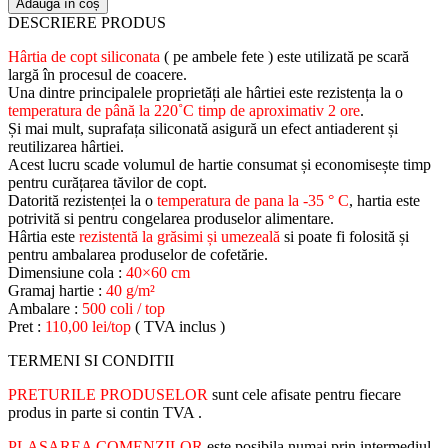
Adaugă în coș
DESCRIERE PRODUS
Hârtia de copt siliconata
( pe ambele fete ) este utilizată pe scară
largă în procesul de coacere.
Una dintre principalele proprietăți ale hârtiei este rezistența la o
temperatura de până la 220˚C timp de aproximativ 2 ore
.
Și mai mult, suprafața siliconată asigură un efect antiaderent și
reutilizarea hârtiei.
Acest lucru scade volumul de hartie consumat și economisește timp
pentru curățarea tăvilor de copt.
Datorită rezistenței la o
temperatura de pana la -35 ° C
, hartia este
potrivită si pentru congelarea produselor alimentare.
Hârtia este
rezistentă la grăsimi și umezeală
si poate fi folosită și
pentru ambalarea produselor de cofetărie.
Dimensiune cola :
40×60 cm
Gramaj hartie :
40 g/m²
Ambalare :
500 coli / top
Pret :
110,00 lei/top
( TVA inclus )
TERMENI SI CONDITII
PRETURILE PRODUSELOR
sunt cele afisate pentru fiecare
produs in parte si contin TVA .
PLASAREA COMENZILOR
este posibila numai prin intermediul