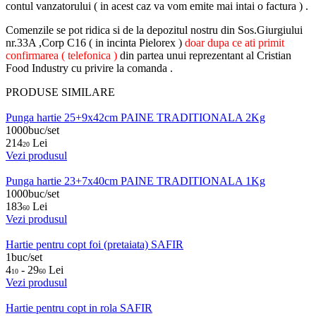
contul vanzatorului ( in acest caz va vom emite mai intai o factura ) .
Comenzile se pot ridica si de la depozitul nostru din Sos.Giurgiului
nr.33A ,Corp C16 ( in incinta Pielorex )
doar dupa ce ati primit
confirmarea ( telefonica )
din partea unui reprezentant al Cristian
Food Industry cu privire la comanda .
PRODUSE SIMILARE
Punga hartie 25+9x42cm PAINE TRADITIONALA 2Kg
1000buc/set
214
Lei
20
Vezi produsul
Punga hartie 23+7x40cm PAINE TRADITIONALA 1Kg
1000buc/set
183
Lei
60
Vezi produsul
Hartie pentru copt foi (pretaiata) SAFIR
1buc/set
4
- 29
Lei
10
60
Vezi produsul
Hartie pentru copt in rola SAFIR