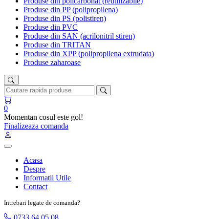
Produse din policarbonat (reutilizabile)
Produse din PP (polipropilena)
Produse din PS (polistiren)
Produse din PVC
Produse din SAN (acrilonitril stiren)
Produse din TRITAN
Produse din XPP (polipropilena extrudata)
Produse zaharoase
0
Momentan cosul este gol!
Finalizeaza comanda
Acasa
Despre
Informatii Utile
Contact
Intrebari legate de comanda?
0733 64 05 08