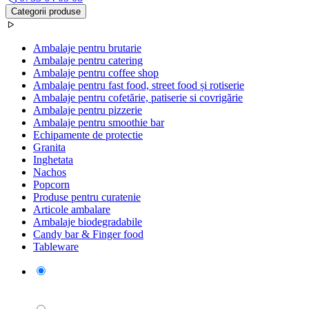
Categorii produse
Ambalaje pentru brutarie
Ambalaje pentru catering
Ambalaje pentru coffee shop
Ambalaje pentru fast food, street food și rotiserie
Ambalaje pentru cofetărie, patiserie si covrigărie
Ambalaje pentru pizzerie
Ambalaje pentru smoothie bar
Echipamente de protectie
Granita
Inghetata
Nachos
Popcorn
Produse pentru curatenie
Articole ambalare
Ambalaje biodegradabile
Candy bar & Finger food
Tableware