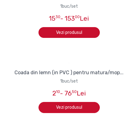
1buc/set
15
30
- 153
00
Lei
Vezi produsul
Coada din lemn (in PVC ) pentru matura/mop...
1buc/set
2
10
- 76
50
Lei
Vezi produsul