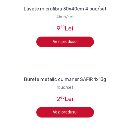
Lavete microfibra 30x40cm 4 buc/set
4buc/set
9
20
Lei
Vezi produsul
Burete metalic cu maner SAFIR 1x13g
1buc/set
2
60
Lei
Vezi produsul