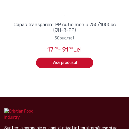
Capac transparent PP cutie meniu 750/1000cc
(JH-R-PP)
50buc/set
17
90
- 91
80
Lei
Vezi produsul
Suntem o companie cu capital privat integral românesc şi va