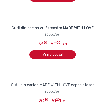
Cutii din carton cu fereastra MADE WITH LOVE
25buc/set
33
20
- 60
00
Lei
Vezi produsul
Cutii din carton MADE WITH LOVE capac atasat
25buc/set
20
40
- 61
20
Lei