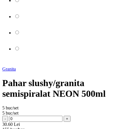
Granita
Pahar slushy/granita
semispiralat NEON 500ml
5 buc/set
5 buc/set
-
+
30.60 Lei