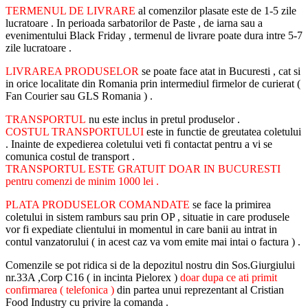
TERMENUL DE LIVRARE
al comenzilor plasate este de 1-5 zile
lucratoare . In perioada sarbatorilor de Paste , de iarna sau a
evenimentului Black Friday , termenul de livrare poate dura intre 5-7
zile lucratoare .
LIVRAREA PRODUSELOR
se poate face atat in Bucuresti , cat si
in orice localitate din Romania prin intermediul firmelor de curierat (
Fan Courier sau GLS Romania ) .
TRANSPORTUL
nu este inclus in pretul produselor .
COSTUL TRANSPORTULUI
este in functie de greutatea coletului
. Inainte de expedierea coletului veti fi contactat pentru a vi se
comunica costul de transport .
TRANSPORTUL ESTE GRATUIT DOAR IN BUCURESTI
pentru comenzi de minim 1000 lei .
PLATA PRODUSELOR COMANDATE
se face la primirea
coletului in sistem ramburs sau prin OP , situatie in care produsele
vor fi expediate clientului in momentul in care banii au intrat in
contul vanzatorului ( in acest caz va vom emite mai intai o factura ) .
Comenzile se pot ridica si de la depozitul nostru din Sos.Giurgiului
nr.33A ,Corp C16 ( in incinta Pielorex )
doar dupa ce ati primit
confirmarea ( telefonica )
din partea unui reprezentant al Cristian
Food Industry cu privire la comanda .