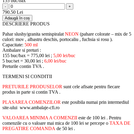
155 buc/bax
-
+
790.50 Lei
Adaugă în coș
DESCRIERE PRODUS
Pahar slushy/granita semispiralat
NEON
(pahare colorate – mix de 5
culori: mov , albastru deschis, portocaliu , fuchsia si rosu ).
Capacitate:
500 ml
Ambalare si preturi :
155 buc/bax = 775,00 lei ;
5,00 lei/buc
5 buc/set = 30,00 lei ;
6,00 lei/buc
Preturile contin TVA .
TERMENI SI CONDITII
PRETURILE PRODUSELOR
sunt cele afisate pentru fiecare
produs in parte si contin TVA .
PLASAREA COMENZILOR
este posibila numai prin intermediul
site-ului www.ambalaje-cfi.ro
VALOAREA MINIMA A COMENZII
este de 100 lei . Pentru
comenzile cu o valoare mai mica de 100 lei se percepe o
TAXA DE
PREGATIRE COMANDA
de 50 lei .