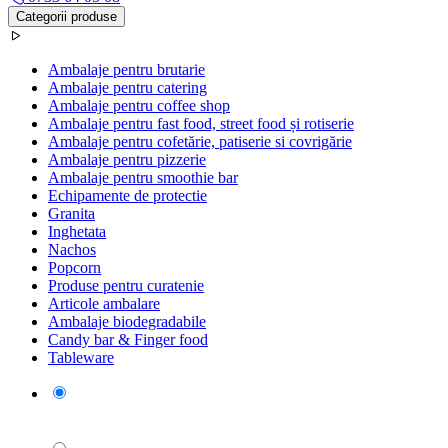
Categorii produse
Ambalaje pentru brutarie
Ambalaje pentru catering
Ambalaje pentru coffee shop
Ambalaje pentru fast food, street food și rotiserie
Ambalaje pentru cofetărie, patiserie si covrigărie
Ambalaje pentru pizzerie
Ambalaje pentru smoothie bar
Echipamente de protectie
Granita
Inghetata
Nachos
Popcorn
Produse pentru curatenie
Articole ambalare
Ambalaje biodegradabile
Candy bar & Finger food
Tableware