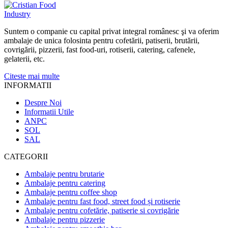
Suntem o companie cu capital privat integral românesc şi va oferim
ambalaje de unica folosinta pentru cofetării, patiserii, brutării,
covrigării, pizzerii, fast food-uri, rotiserii, catering, cafenele,
gelaterii, etc.
Citeste mai multe
INFORMATII
Despre Noi
Informatii Utile
ANPC
SOL
SAL
CATEGORII
Ambalaje pentru brutarie
Ambalaje pentru catering
Ambalaje pentru coffee shop
Ambalaje pentru fast food, street food și rotiserie
Ambalaje pentru cofetărie, patiserie si covrigărie
Ambalaje pentru pizzerie