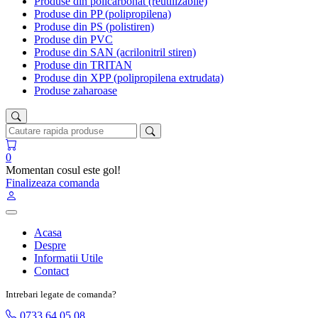
Produse din policarbonat (reutilizabile)
Produse din PP (polipropilena)
Produse din PS (polistiren)
Produse din PVC
Produse din SAN (acrilonitril stiren)
Produse din TRITAN
Produse din XPP (polipropilena extrudata)
Produse zaharoase
0
Momentan cosul este gol!
Finalizeaza comanda
Acasa
Despre
Informatii Utile
Contact
Intrebari legate de comanda?
0733 64 05 08