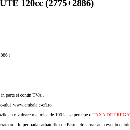
LUTE 120cc (2775+2886)
886 )
 in parte si contin TVA .
ite-ului www.ambalaje-cfi.ro
nzile cu o valoare mai mica de 100 lei se percepe o
TAXA DE PREG
cratoare . In perioada sarbatorilor de Paste , de iarna sau a evenimentulu