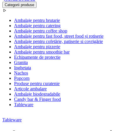
Categorii produse
Ambalaje pentru brutarie
Ambalaje pentru catering
Ambalaje pentru coffee shop
Ambalaje pentru fast food, street food și rotiserie
Ambalaje pentru cofetărie, patiserie si covrigărie
Ambalaje pentru pizzerie
Ambalaje pentru smoothie bar
Echipamente de protectie
Granita
Inghetata
Nachos
Popcorn
Produse pentru curatenie
Articole ambalare
Ambalaje biodegradabile
Candy bar & Finger food
Tableware
Tableware