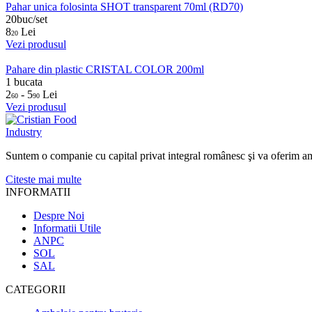
Pahar unica folosinta SHOT transparent 70ml (RD70)
20buc/set
8
Lei
20
Vezi produsul
Pahare din plastic CRISTAL COLOR 200ml
1 bucata
2
- 5
Lei
60
90
Vezi produsul
Suntem o companie cu capital privat integral românesc şi va oferim ambalaj
Citeste mai multe
INFORMATII
Despre Noi
Informatii Utile
ANPC
SOL
SAL
CATEGORII