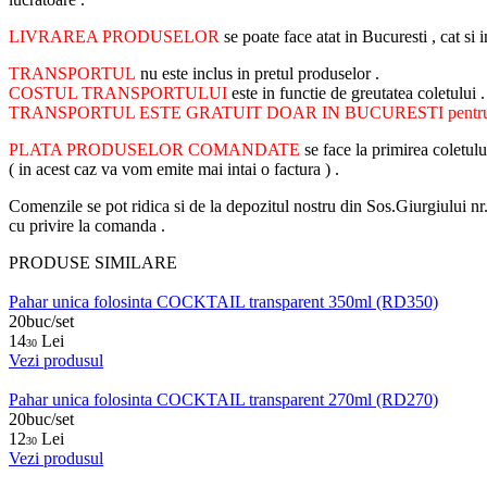
LIVRAREA PRODUSELOR
se poate face atat in Bucuresti , cat s
TRANSPORTUL
nu este inclus in pretul produselor .
COSTUL TRANSPORTULUI
este in functie de greutatea coletului 
TRANSPORTUL ESTE GRATUIT DOAR IN BUCURESTI pentru com
PLATA PRODUSELOR COMANDATE
se face la primirea coletul
( in acest caz va vom emite mai intai o factura ) .
Comenzile se pot ridica si de la depozitul nostru din Sos.Giurgiului n
cu privire la comanda .
PRODUSE SIMILARE
Pahar unica folosinta COCKTAIL transparent 350ml (RD350)
20buc/set
14
Lei
30
Vezi produsul
Pahar unica folosinta COCKTAIL transparent 270ml (RD270)
20buc/set
12
Lei
30
Vezi produsul