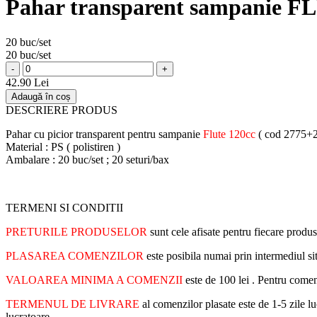
Pahar transparent sampanie F
20 buc/set
20 buc/set
-
+
42.90 Lei
Adaugă în coș
DESCRIERE PRODUS
Pahar cu picior transparent pentru sampanie
Flute 120cc
( cod 2775+2
Material : PS ( polistiren )
Ambalare : 20 buc/set ; 20 seturi/bax
TERMENI SI CONDITII
PRETURILE PRODUSELOR
sunt cele afisate pentru fiecare produs
PLASAREA COMENZILOR
este posibila numai prin intermediul s
VALOAREA MINIMA A COMENZII
este de 100 lei . Pentru come
TERMENUL DE LIVRARE
al comenzilor plasate este de 1-5 zile lu
lucratoare .