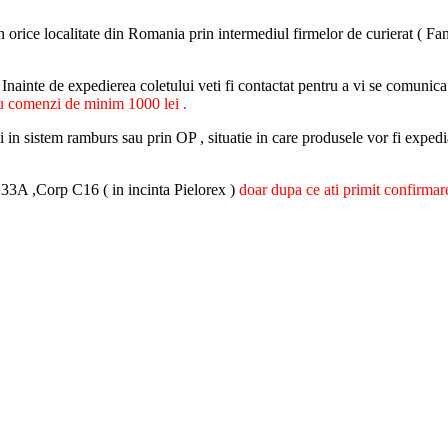
i in orice localitate din Romania prin intermediul firmelor de curierat (
. Inainte de expedierea coletului veti fi contactat pentru a vi se comunica
enzi de minim 1000 lei .
ui in sistem ramburs sau prin OP , situatie in care produsele vor fi expedi
r.33A ,Corp C16 ( in incinta Pielorex )
doar dupa ce ati primit confirmare