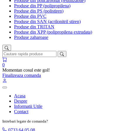
Produse din policarbonat (reutilizabile)
Produse din PP (polipropilena)
Produse din PS (polistiren)
Produse din PVC
Produse din SAN (acrilonitril stiren)
Produse din TRITAN
Produse din XPP (polipropilena extrudata)
Produse zaharoase
0
Momentan cosul este gol!
Finalizeaza comanda
Acasa
Despre
Informatii Utile
Contact
Intrebari legate de comanda?
0733 64 05 08