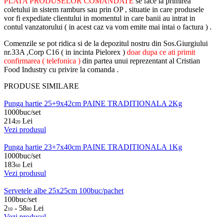
PLATA PRODUSELOR COMANDATE
se face la primirea
coletului in sistem ramburs sau prin OP , situatie in care produsele
vor fi expediate clientului in momentul in care banii au intrat in
contul vanzatorului ( in acest caz va vom emite mai intai o factura ) .
Comenzile se pot ridica si de la depozitul nostru din Sos.Giurgiului
nr.33A ,Corp C16 ( in incinta Pielorex )
doar dupa ce ati primit
confirmarea ( telefonica )
din partea unui reprezentant al Cristian
Food Industry cu privire la comanda .
PRODUSE SIMILARE
Punga hartie 25+9x42cm PAINE TRADITIONALA 2Kg
1000buc/set
214
Lei
20
Vezi produsul
Punga hartie 23+7x40cm PAINE TRADITIONALA 1Kg
1000buc/set
183
Lei
60
Vezi produsul
Servetele albe 25x25cm 100buc/pachet
100buc/set
2
- 58
Lei
10
80
Vezi produsul