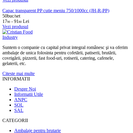
Capac transparent PP cutie meniu 750/1000cc (JH-R-PP)
50buc/set
17
- 91
Lei
90
80
Vezi produsul
Suntem o companie cu capital privat integral românesc şi va oferim
ambalaje de unica folosinta pentru cofetării, patiserii, brutării,
covrigării, pizzerii, fast food-uri, rotiserii, catering, cafenele,
gelaterii, etc.
Citeste mai multe
INFORMATII
Despre Noi
Informatii Utile
ANPC
SOL
SAL
CATEGORII
Ambalaje pentru brutarie