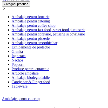
Categorii produse
Ambalaje pentru brutarie
Ambalaje pentru catering
Ambalaje pentru coffee shop
Ambalaje pentru fast food, street food și rotiserie
Ambalaje pentru cofetărie, patiserie si covrigărie
Ambalaje pentru pizzerie
Ambalaje pentru smoothie bar
Echipamente de protectie
Granita
Inghetata
Nachos
Popcorn
Produse pentru curatenie
Articole ambalare
Ambalaje biodegradabile
Candy bar & Finger food
Tableware
Ambalaje pentru catering