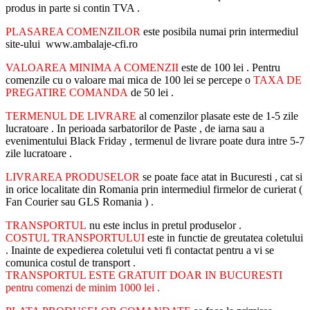
produs in parte si contin TVA .
PLASAREA COMENZILOR
este posibila numai prin intermediul
site-ului www.ambalaje-cfi.ro
VALOAREA MINIMA A COMENZII
este de 100 lei . Pentru
comenzile cu o valoare mai mica de 100 lei se percepe o
TAXA DE
PREGATIRE COMANDA
de 50 lei .
TERMENUL DE LIVRARE
al comenzilor plasate este de 1-5 zile
lucratoare . In perioada sarbatorilor de Paste , de iarna sau a
evenimentului Black Friday , termenul de livrare poate dura intre 5-7
zile lucratoare .
LIVRAREA PRODUSELOR
se poate face atat in Bucuresti , cat si
in orice localitate din Romania prin intermediul firmelor de curierat (
Fan Courier sau GLS Romania ) .
TRANSPORTUL
nu este inclus in pretul produselor .
COSTUL TRANSPORTULUI
este in functie de greutatea coletului
. Inainte de expedierea coletului veti fi contactat pentru a vi se
comunica costul de transport .
TRANSPORTUL ESTE GRATUIT DOAR IN BUCURESTI
pentru comenzi de minim 1000 lei .