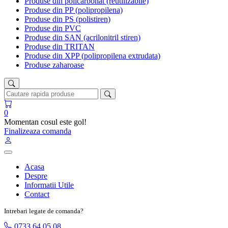
Produse din policarbonat (reutilizabile)
Produse din PP (polipropilena)
Produse din PS (polistiren)
Produse din PVC
Produse din SAN (acrilonitril stiren)
Produse din TRITAN
Produse din XPP (polipropilena extrudata)
Produse zaharoase
0
Momentan cosul este gol!
Finalizeaza comanda
Acasa
Despre
Informatii Utile
Contact
Intrebari legate de comanda?
0733 64 05 08